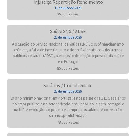
Injustiça Repartição Rendimento
11 de julho de 2026
25 publicações
Saúde SNS / ADSE
26 de junho de 2026
A situação do Serviço Nacional de Saúde (SNS), o subfinanciamento
crónico, a falta de investimento e de profissionais, os subsistemas
públicos de saúde (ADSE), a explosão do negócio privado da saúde
em Portugal
85 publicações
Salários / Produtividade
26 de junho de 2026
Salario mínimo nacional em Portugal e nos países das U.E. Os salários
no setor publico e no setor privado e seu peso no PIB em Portugal e
na U.E. A evolução do poder de compra dos salários A correlação
salários/produtividade.
78 publicações