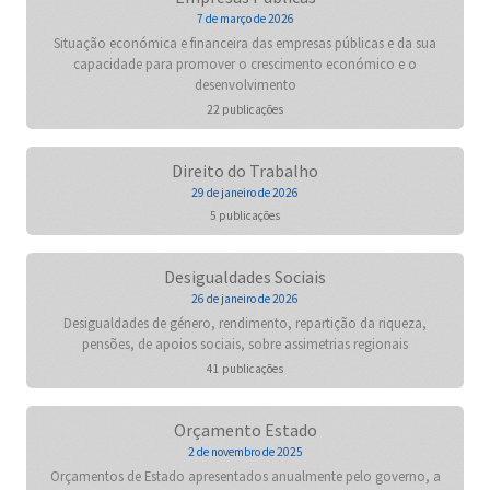
7 de março de 2026
Situação económica e financeira das empresas públicas e da sua
capacidade para promover o crescimento económico e o
desenvolvimento
22 publicações
Direito do Trabalho
29 de janeiro de 2026
5 publicações
Desigualdades Sociais
26 de janeiro de 2026
Desigualdades de género, rendimento, repartição da riqueza,
pensões, de apoios sociais, sobre assimetrias regionais
41 publicações
Orçamento Estado
2 de novembro de 2025
Orçamentos de Estado apresentados anualmente pelo governo, a