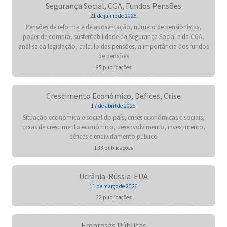
Segurança Social, CGA, Fundos Pensões
21 de junho de 2026
Pensões de reforma e de aposentação, número de pensionistas,
poder de compra, sustentabilidade da Segurança Social e da CGA,
análise da legislação, calculo das pensões, a importância dos fundos
de pensões
85 publicações
Crescimento Económico, Defices, Crise
17 de abril de 2026
Situação económica e social do país, crises económicas e sociais,
taxas de crescimento económico, desenvolvimento, investimento,
défices e endividamento público
133 publicações
Ucrânia-Rússia-EUA
11 de março de 2026
22 publicações
Empresas Públicas