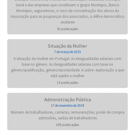
Geral e das empresas que constituem o grupo Montepio, Banco
Montepio, seguradoras, o risco de concentração dos ativos da
Associação para as poupanças dos associados, o défice democrático
existente
50 publicações
Situação da Mulher
7 de março de 2025
A situação da mulher em Portugal. As desigualdades salariais com
base no género. As desigualdades salariais com base no
género/qualificação, género/escolaridade. A sobre- exploração a que
está sujeita a mulher.
14 publicações
Administração Pública
17 de novembro de 2024
Número de trabalhadores, carreiras, remunerações, poder de compra
admissões, saídas de trabalhadores
109 publicações