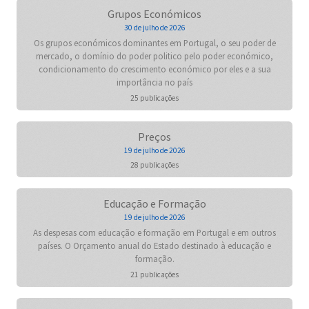
Grupos Económicos
30 de julho de 2026
Os grupos económicos dominantes em Portugal, o seu poder de
mercado, o domínio do poder politico pelo poder económico,
condicionamento do crescimento económico por eles e a sua
importância no país
25 publicações
Preços
19 de julho de 2026
28 publicações
Educação e Formação
19 de julho de 2026
As despesas com educação e formação em Portugal e em outros
países. O Orçamento anual do Estado destinado à educação e
formação.
21 publicações