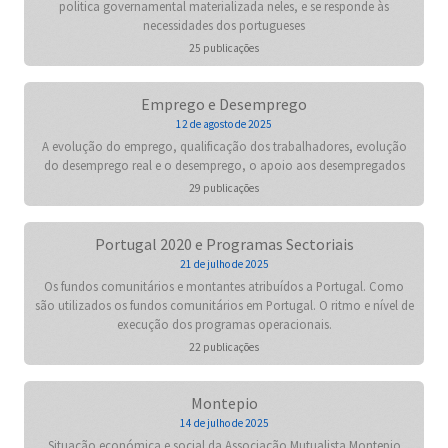
politica governamental materializada neles, e se responde às
necessidades dos portugueses
25 publicações
Emprego e Desemprego
12 de agosto de 2025
A evolução do emprego, qualificação dos trabalhadores, evolução
do desemprego real e o desemprego, o apoio aos desempregados
29 publicações
Portugal 2020 e Programas Sectoriais
21 de julho de 2025
Os fundos comunitários e montantes atribuídos a Portugal. Como
são utilizados os fundos comunitários em Portugal. O ritmo e nível de
execução dos programas operacionais.
22 publicações
Montepio
14 de julho de 2025
Situação económica e social da Associação Mutualista Montepio