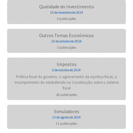
Qualidade do Investimento
10 de novembro de 2024
4 publicações
Outros Temas Económicos
25 de outubro de 2024
3 publicações
Impostos
6 de outubro de 2024
Política fiscal do governo, o agravamento da injustiça fiscal, o
incumprimento do estabelecido na Constituição sobre o sistema
fiscal
26 publicações
Simuladores
15 de agosto de 2024
11 publicações