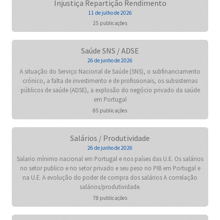
Injustiça Repartição Rendimento
11 de julho de 2026
25 publicações
Saúde SNS / ADSE
26 de junho de 2026
A situação do Serviço Nacional de Saúde (SNS), o subfinanciamento
crónico, a falta de investimento e de profissionais, os subsistemas
públicos de saúde (ADSE), a explosão do negócio privado da saúde
em Portugal
85 publicações
Salários / Produtividade
26 de junho de 2026
Salario mínimo nacional em Portugal e nos países das U.E. Os salários
no setor publico e no setor privado e seu peso no PIB em Portugal e
na U.E. A evolução do poder de compra dos salários A correlação
salários/produtividade.
78 publicações