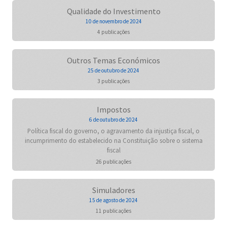
Qualidade do Investimento
10 de novembro de 2024
4 publicações
Outros Temas Económicos
25 de outubro de 2024
3 publicações
Impostos
6 de outubro de 2024
Política fiscal do governo, o agravamento da injustiça fiscal, o
incumprimento do estabelecido na Constituição sobre o sistema
fiscal
26 publicações
Simuladores
15 de agosto de 2024
11 publicações