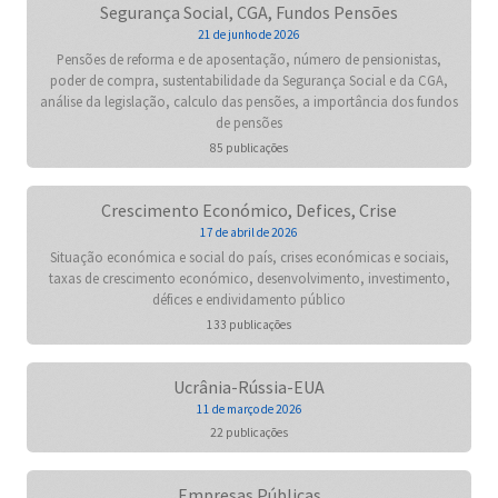
Segurança Social, CGA, Fundos Pensões
21 de junho de 2026
Pensões de reforma e de aposentação, número de pensionistas,
poder de compra, sustentabilidade da Segurança Social e da CGA,
análise da legislação, calculo das pensões, a importância dos fundos
de pensões
85 publicações
Crescimento Económico, Defices, Crise
17 de abril de 2026
Situação económica e social do país, crises económicas e sociais,
taxas de crescimento económico, desenvolvimento, investimento,
défices e endividamento público
133 publicações
Ucrânia-Rússia-EUA
11 de março de 2026
22 publicações
Empresas Públicas