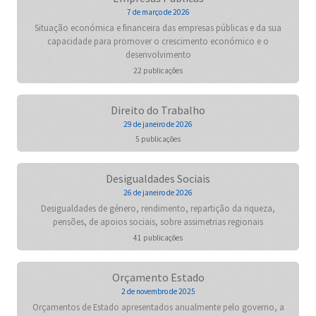
7 de março de 2026
Situação económica e financeira das empresas públicas e da sua
capacidade para promover o crescimento económico e o
desenvolvimento
22 publicações
Direito do Trabalho
29 de janeiro de 2026
5 publicações
Desigualdades Sociais
26 de janeiro de 2026
Desigualdades de género, rendimento, repartição da riqueza,
pensões, de apoios sociais, sobre assimetrias regionais
41 publicações
Orçamento Estado
2 de novembro de 2025
Orçamentos de Estado apresentados anualmente pelo governo, a