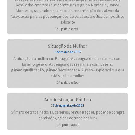
Geral e das empresas que constituem o grupo Montepio, Banco
Montepio, seguradoras, o risco de concentração dos ativos da
Associação para as poupanças dos associados, o défice democrático
existente
50 publicações
Situação da Mulher
7 de março de 2025
A situação da mulher em Portugal. As desigualdades salariais com
base no género. As desigualdades salariais com base no
género/qualificação, género/escolaridade. A sobre- exploração a que
está sujeita a mulher.
14 publicações
Administração Pública
17 de novembro de 2024
Número de trabalhadores, carreiras, remunerações, poder de compra
admissões, saídas de trabalhadores
109 publicações