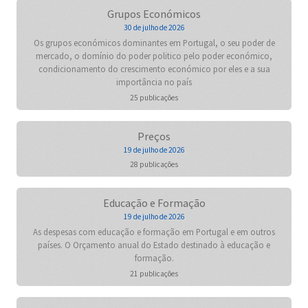
Grupos Económicos
30 de julho de 2026
Os grupos económicos dominantes em Portugal, o seu poder de
mercado, o domínio do poder politico pelo poder económico,
condicionamento do crescimento económico por eles e a sua
importância no país
25 publicações
Preços
19 de julho de 2026
28 publicações
Educação e Formação
19 de julho de 2026
As despesas com educação e formação em Portugal e em outros
países. O Orçamento anual do Estado destinado à educação e
formação.
21 publicações