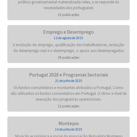
politica governamental materializada neles, e se responde às
necessidades dos portugueses
25 publicações
Emprego e Desemprego
12 de agosto de 2025
A evolução do emprego, qualificação dos trabalhadores, evolução
do desemprego real e o desemprego, o apoio aos desempregados
29 publicações
Portugal 2020 e Programas Sectoriais
21 de julho de 2025
Os fundos comunitários e montantes atribuídos a Portugal. Como
são utilizados os fundos comunitários em Portugal. O ritmo e nível de
execução dos programas operacionais.
22 publicações
Montepio
14 de julho de 2025
Situação económica e social da Associação Mutualista Montepio