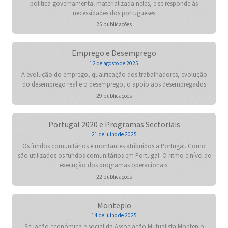
politica governamental materializada neles, e se responde às
necessidades dos portugueses
25 publicações
Emprego e Desemprego
12 de agosto de 2025
A evolução do emprego, qualificação dos trabalhadores, evolução
do desemprego real e o desemprego, o apoio aos desempregados
29 publicações
Portugal 2020 e Programas Sectoriais
21 de julho de 2025
Os fundos comunitários e montantes atribuídos a Portugal. Como
são utilizados os fundos comunitários em Portugal. O ritmo e nível de
execução dos programas operacionais.
22 publicações
Montepio
14 de julho de 2025
Situação económica e social da Associação Mutualista Montepio