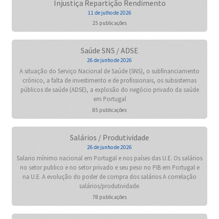
Injustiça Repartição Rendimento
11 de julho de 2026
25 publicações
Saúde SNS / ADSE
26 de junho de 2026
A situação do Serviço Nacional de Saúde (SNS), o subfinanciamento
crónico, a falta de investimento e de profissionais, os subsistemas
públicos de saúde (ADSE), a explosão do negócio privado da saúde
em Portugal
85 publicações
Salários / Produtividade
26 de junho de 2026
Salario mínimo nacional em Portugal e nos países das U.E. Os salários
no setor publico e no setor privado e seu peso no PIB em Portugal e
na U.E. A evolução do poder de compra dos salários A correlação
salários/produtividade.
78 publicações