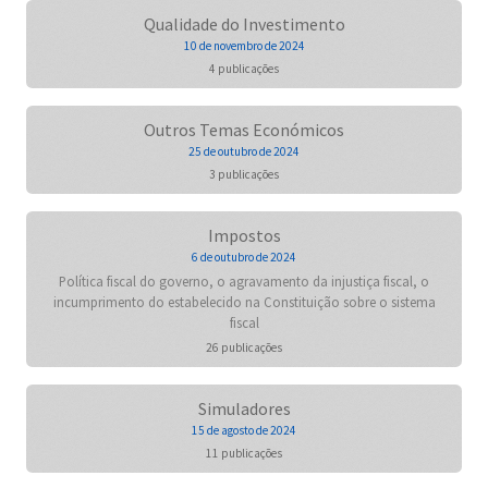
Qualidade do Investimento
10 de novembro de 2024
4 publicações
Outros Temas Económicos
25 de outubro de 2024
3 publicações
Impostos
6 de outubro de 2024
Política fiscal do governo, o agravamento da injustiça fiscal, o
incumprimento do estabelecido na Constituição sobre o sistema
fiscal
26 publicações
Simuladores
15 de agosto de 2024
11 publicações