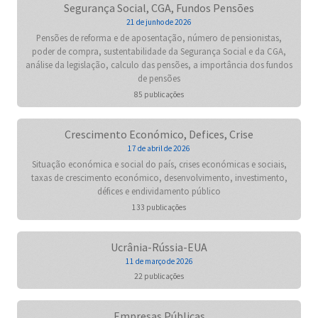
Segurança Social, CGA, Fundos Pensões
21 de junho de 2026
Pensões de reforma e de aposentação, número de pensionistas,
poder de compra, sustentabilidade da Segurança Social e da CGA,
análise da legislação, calculo das pensões, a importância dos fundos
de pensões
85 publicações
Crescimento Económico, Defices, Crise
17 de abril de 2026
Situação económica e social do país, crises económicas e sociais,
taxas de crescimento económico, desenvolvimento, investimento,
défices e endividamento público
133 publicações
Ucrânia-Rússia-EUA
11 de março de 2026
22 publicações
Empresas Públicas