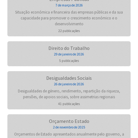
7 de março de 2026
Situação económica e financeira das empresas públicas e da sua
capacidade para promover o crescimento económico e o
desenvolvimento
22 publicações
Direito do Trabalho
29 de janeiro de 2026
5 publicações
Desigualdades Sociais
26 de janeiro de 2026
Desigualdades de género, rendimento, repartição da riqueza,
pensões, de apoios sociais, sobre assimetrias regionais
41 publicações
Orçamento Estado
2 de novembro de 2025
Orçamentos de Estado apresentados anualmente pelo governo, a