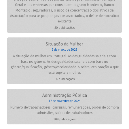
Geral e das empresas que constituem o grupo Montepio, Banco
Montepio, seguradoras, o risco de concentração dos ativos da
Associação para as poupanças dos associados, o défice democrático
existente
50 publicações
Situação da Mulher
7 de março de 2025
A situação da mulher em Portugal. As desigualdades salariais com
base no género. As desigualdades salariais com base no
género/qualificação, género/escolaridade. A sobre- exploração a que
está sujeita a mulher.
14 publicações
Administração Pública
17 de novembro de 2024
Número de trabalhadores, carreiras, remunerações, poder de compra
admissões, saídas de trabalhadores
109 publicações