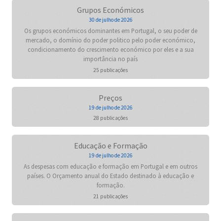
Grupos Económicos
30 de julho de 2026
Os grupos económicos dominantes em Portugal, o seu poder de
mercado, o domínio do poder politico pelo poder económico,
condicionamento do crescimento económico por eles e a sua
importância no país
25 publicações
Preços
19 de julho de 2026
28 publicações
Educação e Formação
19 de julho de 2026
As despesas com educação e formação em Portugal e em outros
países. O Orçamento anual do Estado destinado à educação e
formação.
21 publicações