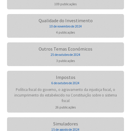
109 publicações
Qualidade do Investimento
10 de novembro de 2024
4 publicações
Outros Temas Económicos
25 de outubro de 2024
3 publicações
Impostos
6 de outubro de 2024
Política fiscal do governo, o agravamento da injustiça fiscal, o
incumprimento do estabelecido na Constituição sobre o sistema
fiscal
26 publicações
Simuladores
15 de agosto de 2024