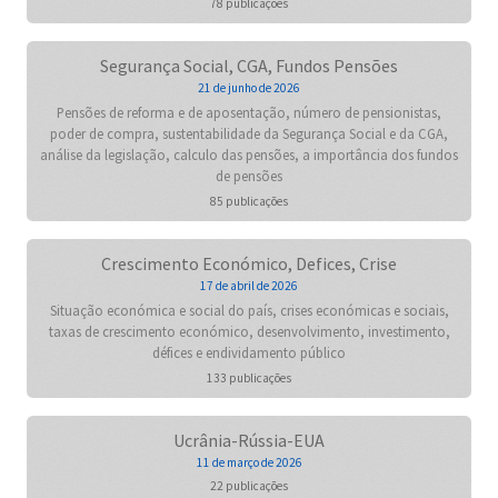
78 publicações
Segurança Social, CGA, Fundos Pensões
21 de junho de 2026
Pensões de reforma e de aposentação, número de pensionistas,
poder de compra, sustentabilidade da Segurança Social e da CGA,
análise da legislação, calculo das pensões, a importância dos fundos
de pensões
85 publicações
Crescimento Económico, Defices, Crise
17 de abril de 2026
Situação económica e social do país, crises económicas e sociais,
taxas de crescimento económico, desenvolvimento, investimento,
défices e endividamento público
133 publicações
Ucrânia-Rússia-EUA
11 de março de 2026
22 publicações