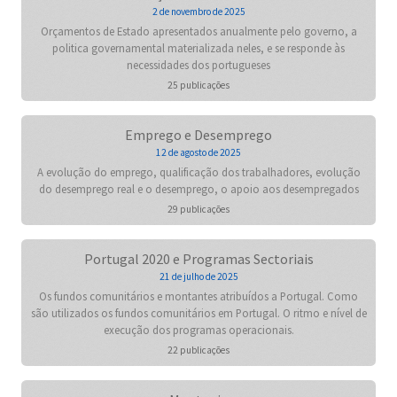
2 de novembro de 2025
Orçamentos de Estado apresentados anualmente pelo governo, a
politica governamental materializada neles, e se responde às
necessidades dos portugueses
25 publicações
Emprego e Desemprego
12 de agosto de 2025
A evolução do emprego, qualificação dos trabalhadores, evolução
do desemprego real e o desemprego, o apoio aos desempregados
29 publicações
Portugal 2020 e Programas Sectoriais
21 de julho de 2025
Os fundos comunitários e montantes atribuídos a Portugal. Como
são utilizados os fundos comunitários em Portugal. O ritmo e nível de
execução dos programas operacionais.
22 publicações