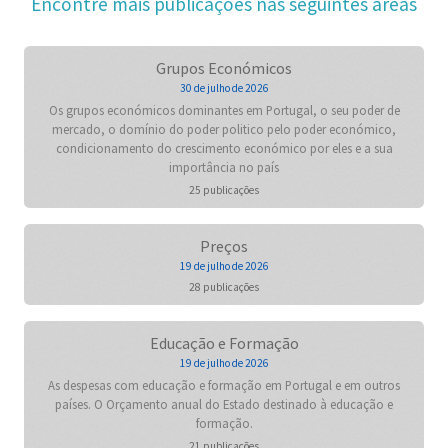
Encontre mais publicações nas seguintes áreas
Grupos Económicos
30 de julho de 2026
Os grupos económicos dominantes em Portugal, o seu poder de
mercado, o domínio do poder politico pelo poder económico,
condicionamento do crescimento económico por eles e a sua
importância no país
25 publicações
Preços
19 de julho de 2026
28 publicações
Educação e Formação
19 de julho de 2026
As despesas com educação e formação em Portugal e em outros
países. O Orçamento anual do Estado destinado à educação e
formação.
21 publicações