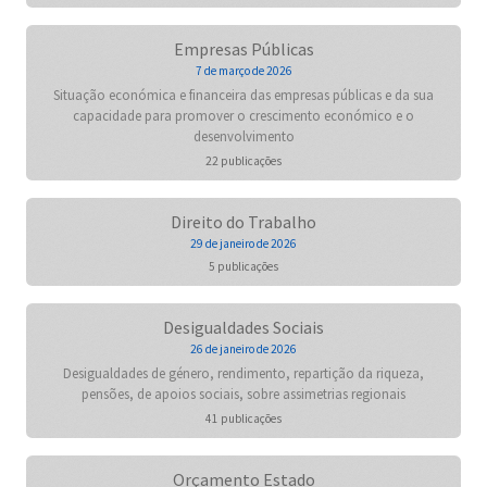
Empresas Públicas
7 de março de 2026
Situação económica e financeira das empresas públicas e da sua
capacidade para promover o crescimento económico e o
desenvolvimento
22 publicações
Direito do Trabalho
29 de janeiro de 2026
5 publicações
Desigualdades Sociais
26 de janeiro de 2026
Desigualdades de género, rendimento, repartição da riqueza,
pensões, de apoios sociais, sobre assimetrias regionais
41 publicações
Orçamento Estado