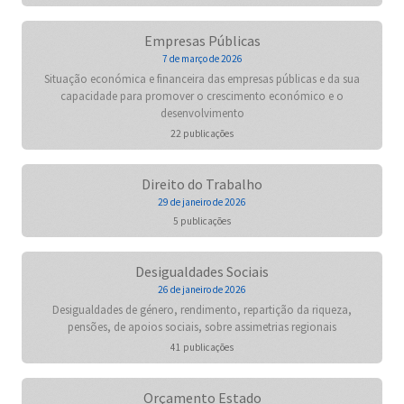
Empresas Públicas
7 de março de 2026
Situação económica e financeira das empresas públicas e da sua
capacidade para promover o crescimento económico e o
desenvolvimento
22 publicações
Direito do Trabalho
29 de janeiro de 2026
5 publicações
Desigualdades Sociais
26 de janeiro de 2026
Desigualdades de género, rendimento, repartição da riqueza,
pensões, de apoios sociais, sobre assimetrias regionais
41 publicações
Orçamento Estado