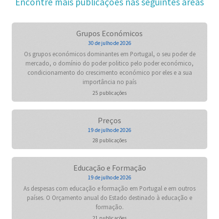
Encontre mais publicações nas seguintes áreas
Grupos Económicos
30 de julho de 2026
Os grupos económicos dominantes em Portugal, o seu poder de
mercado, o domínio do poder politico pelo poder económico,
condicionamento do crescimento económico por eles e a sua
importância no país
25 publicações
Preços
19 de julho de 2026
28 publicações
Educação e Formação
19 de julho de 2026
As despesas com educação e formação em Portugal e em outros
países. O Orçamento anual do Estado destinado à educação e
formação.
21 publicações