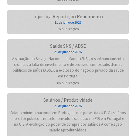
Injustiça Repartição Rendimento
11 de julho de 2026
25 publicações
Saúde SNS / ADSE
26 de junho de 2026
A situação do Serviço Nacional de Saúde (SNS), o subfinanciamento
crónico, a falta de investimento e de profissionais, os subsistemas
públicos de saúde (ADSE), a explosão do negócio privado da saúde
em Portugal
85 publicações
Salários / Produtividade
26 de junho de 2026
Salario mínimo nacional em Portugal e nos países das U.E. Os salários
no setor publico e no setor privado e seu peso no PIB em Portugal e
na U.E. A evolução do poder de compra dos salários A correlação
salários/produtividade.