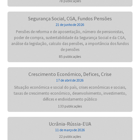
78 publicações
Segurança Social, CGA, Fundos Pensões
21 de junho de 2026
Pensões de reforma e de aposentação, número de pensionistas,
poder de compra, sustentabilidade da Segurança Social e da CGA,
análise da legislação, calculo das pensões, a importância dos fundos
de pensões
85 publicações
Crescimento Económico, Defices, Crise
17 de abril de 2026
Situação económica e social do país, crises económicas e sociais,
taxas de crescimento económico, desenvolvimento, investimento,
défices e endividamento público
133 publicações
Ucrânia-Rússia-EUA
11 de março de 2026
22 publicações