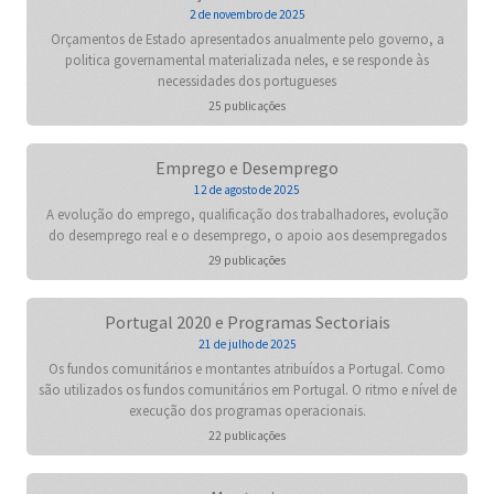
2 de novembro de 2025
Orçamentos de Estado apresentados anualmente pelo governo, a
politica governamental materializada neles, e se responde às
necessidades dos portugueses
25 publicações
Emprego e Desemprego
12 de agosto de 2025
A evolução do emprego, qualificação dos trabalhadores, evolução
do desemprego real e o desemprego, o apoio aos desempregados
29 publicações
Portugal 2020 e Programas Sectoriais
21 de julho de 2025
Os fundos comunitários e montantes atribuídos a Portugal. Como
são utilizados os fundos comunitários em Portugal. O ritmo e nível de
execução dos programas operacionais.
22 publicações