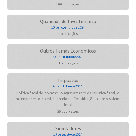
109 publicações
Qualidade do Investimento
10 de novembro de 2024
4 publicações
Outros Temas Económicos
25 de outubro de 2024
3 publicações
Impostos
6 de outubro de 2024
Política fiscal do governo, o agravamento da injustiça fiscal, o
incumprimento do estabelecido na Constituição sobre o sistema
fiscal
26 publicações
Simuladores
15 de agosto de 2024