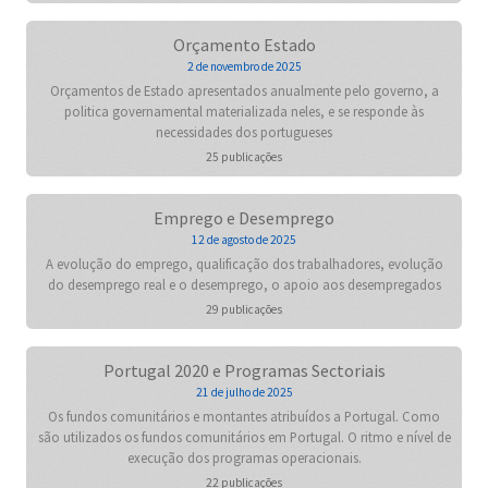
Orçamento Estado
2 de novembro de 2025
Orçamentos de Estado apresentados anualmente pelo governo, a
politica governamental materializada neles, e se responde às
necessidades dos portugueses
25 publicações
Emprego e Desemprego
12 de agosto de 2025
A evolução do emprego, qualificação dos trabalhadores, evolução
do desemprego real e o desemprego, o apoio aos desempregados
29 publicações
Portugal 2020 e Programas Sectoriais
21 de julho de 2025
Os fundos comunitários e montantes atribuídos a Portugal. Como
são utilizados os fundos comunitários em Portugal. O ritmo e nível de
execução dos programas operacionais.
22 publicações