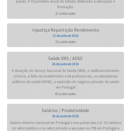
países. O Orçamento anual do Estado destinado à educação e
formação.
21 publicações
Injustiça Repartição Rendimento
11 de julho de 2026
25 publicações
Saúde SNS / ADSE
26 de junho de 2026
A situação do Serviço Nacional de Saúde (SNS), o subfinanciamento
crónico, a falta de investimento e de profissionais, os subsistemas
públicos de saúde (ADSE), a explosão do negócio privado da saúde
em Portugal
85 publicações
Salários / Produtividade
26 de junho de 2026
Salario mínimo nacional em Portugal e nos países das U.E. Os salários
no setor publico e no setor privado e seu peso no PIB em Portugal e