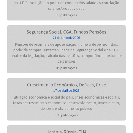
na U.E. A evolução do poder de compra dos salários A correlação
salários/produtividade.
78 publicações
Segurança Social, CGA, Fundos Pensões
21 de junho de 2026
Pensões de reforma e de aposentação, número de pensionistas,
poder de compra, sustentabilidade da Segurança Social e da CGA,
análise da legislação, calculo das pensões, a importância dos fundos
de pensões
85 publicações
Crescimento Económico, Defices, Crise
17 de abril de 2026
Situação económica e social do país, crises económicas e sociais,
taxas de crescimento económico, desenvolvimento, investimento,
défices e endividamento público
133 publicações
Ucrânia-Rússia-EUA