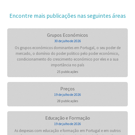
Encontre mais publicações nas seguintes áreas
Grupos Económicos
30 de julho de 2026
Os grupos económicos dominantes em Portugal, o seu poder de
mercado, o domínio do poder politico pelo poder económico,
condicionamento do crescimento económico por eles e a sua
importância no país
25 publicações
Preços
19 de julho de 2026
28 publicações
Educação e Formação
19 de julho de 2026
As despesas com educação e formação em Portugal e em outros