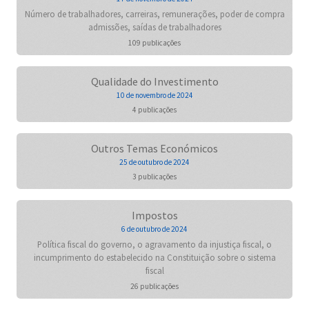
Número de trabalhadores, carreiras, remunerações, poder de compra
admissões, saídas de trabalhadores
109 publicações
Qualidade do Investimento
10 de novembro de 2024
4 publicações
Outros Temas Económicos
25 de outubro de 2024
3 publicações
Impostos
6 de outubro de 2024
Política fiscal do governo, o agravamento da injustiça fiscal, o
incumprimento do estabelecido na Constituição sobre o sistema
fiscal
26 publicações