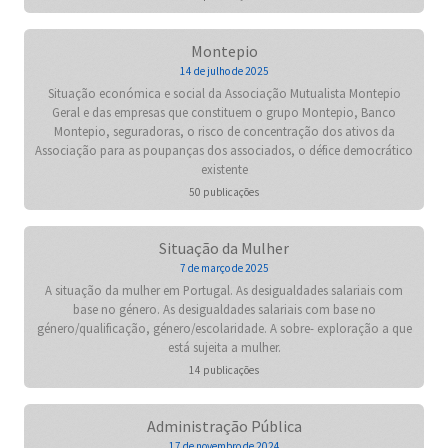
Montepio
14 de julho de 2025
Situação económica e social da Associação Mutualista Montepio
Geral e das empresas que constituem o grupo Montepio, Banco
Montepio, seguradoras, o risco de concentração dos ativos da
Associação para as poupanças dos associados, o défice democrático
existente
50 publicações
Situação da Mulher
7 de março de 2025
A situação da mulher em Portugal. As desigualdades salariais com
base no género. As desigualdades salariais com base no
género/qualificação, género/escolaridade. A sobre- exploração a que
está sujeita a mulher.
14 publicações
Administração Pública
17 de novembro de 2024