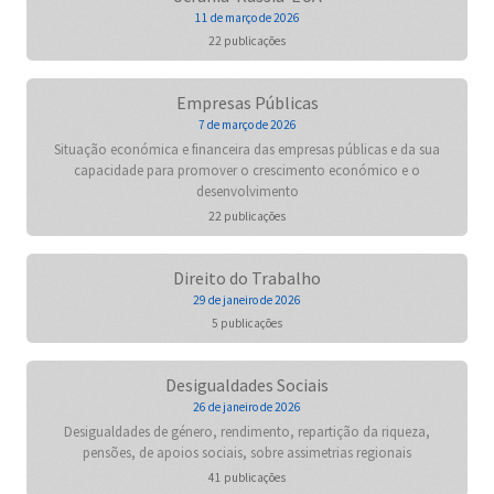
11 de março de 2026
22 publicações
Empresas Públicas
7 de março de 2026
Situação económica e financeira das empresas públicas e da sua
capacidade para promover o crescimento económico e o
desenvolvimento
22 publicações
Direito do Trabalho
29 de janeiro de 2026
5 publicações
Desigualdades Sociais
26 de janeiro de 2026
Desigualdades de género, rendimento, repartição da riqueza,
pensões, de apoios sociais, sobre assimetrias regionais
41 publicações