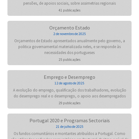
pensões, de apoios sociais, sobre assimetrias regionais
41 publicações
Orçamento Estado
2 de novembro de 2025
Orçamentos de Estado apresentados anualmente pelo governo, a
politica governamental materializada neles, e se responde às
necessidades dos portugueses
25 publicações
Emprego e Desemprego
12 de agosto de 2025
A evolução do emprego, qualificação dos trabalhadores, evolução
do desemprego real e o desemprego, o apoio aos desempregados
29 publicações
Portugal 2020 e Programas Sectoriais
21 de julho de 2025
Os fundos comunitários e montantes atribuídos a Portugal. Como