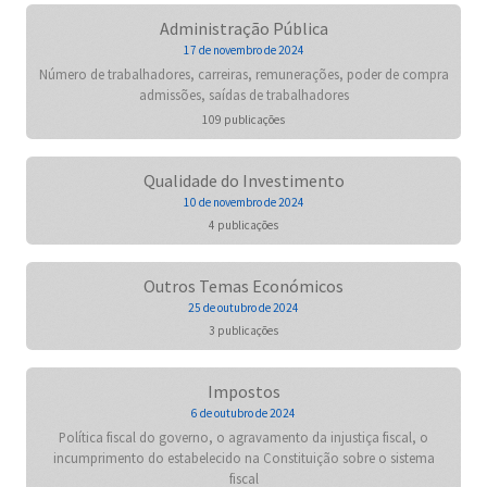
Administração Pública
17 de novembro de 2024
Número de trabalhadores, carreiras, remunerações, poder de compra
admissões, saídas de trabalhadores
109 publicações
Qualidade do Investimento
10 de novembro de 2024
4 publicações
Outros Temas Económicos
25 de outubro de 2024
3 publicações
Impostos
6 de outubro de 2024
Política fiscal do governo, o agravamento da injustiça fiscal, o
incumprimento do estabelecido na Constituição sobre o sistema
fiscal