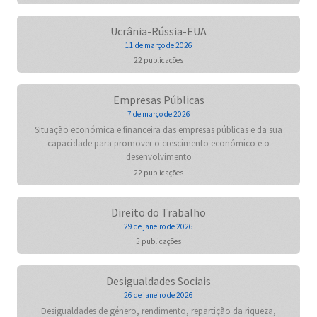
Ucrânia-Rússia-EUA
11 de março de 2026
22 publicações
Empresas Públicas
7 de março de 2026
Situação económica e financeira das empresas públicas e da sua
capacidade para promover o crescimento económico e o
desenvolvimento
22 publicações
Direito do Trabalho
29 de janeiro de 2026
5 publicações
Desigualdades Sociais
26 de janeiro de 2026
Desigualdades de género, rendimento, repartição da riqueza,