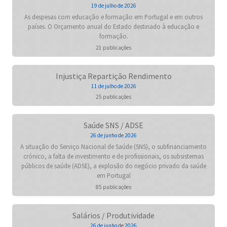
19 de julho de 2026
As despesas com educação e formação em Portugal e em outros
países. O Orçamento anual do Estado destinado à educação e
formação.
21 publicações
Injustiça Repartição Rendimento
11 de julho de 2026
25 publicações
Saúde SNS / ADSE
26 de junho de 2026
A situação do Serviço Nacional de Saúde (SNS), o subfinanciamento
crónico, a falta de investimento e de profissionais, os subsistemas
públicos de saúde (ADSE), a explosão do negócio privado da saúde
em Portugal
85 publicações
Salários / Produtividade
26 de junho de 2026