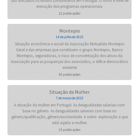
são utilizados os fundos comunitários em Portugal. O ritmo e nível de
execução dos programas operacionais.
22 publicações
Montepio
14 de julho de 2025
Situação económica e social da Associação Mutualista Montepio
Geral e das empresas que constituem o grupo Montepio, Banco
Montepio, seguradoras, o risco de concentração dos ativos da
Associação para as poupanças dos associados, o défice democrático
existente
50 publicações
Situação da Mulher
7 de março de 2025
A situação da mulher em Portugal. As desigualdades salariais com
base no género. As desigualdades salariais com base no
género/qualificação, género/escolaridade. A sobre- exploração a que
está sujeita a mulher.
14 publicações