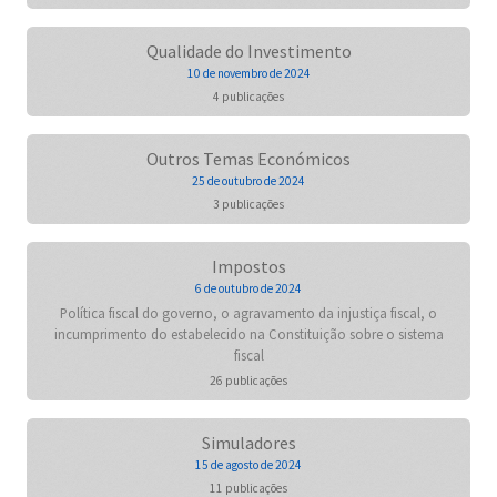
Qualidade do Investimento
10 de novembro de 2024
4 publicações
Outros Temas Económicos
25 de outubro de 2024
3 publicações
Impostos
6 de outubro de 2024
Política fiscal do governo, o agravamento da injustiça fiscal, o
incumprimento do estabelecido na Constituição sobre o sistema
fiscal
26 publicações
Simuladores
15 de agosto de 2024
11 publicações