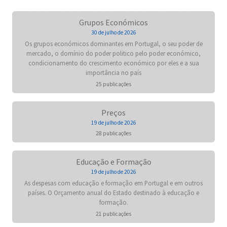
Grupos Económicos
30 de julho de 2026
Os grupos económicos dominantes em Portugal, o seu poder de
mercado, o domínio do poder politico pelo poder económico,
condicionamento do crescimento económico por eles e a sua
importância no país
25 publicações
Preços
19 de julho de 2026
28 publicações
Educação e Formação
19 de julho de 2026
As despesas com educação e formação em Portugal e em outros
países. O Orçamento anual do Estado destinado à educação e
formação.
21 publicações