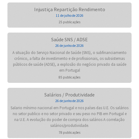
Injustiça Repartição Rendimento
11 de julho de 2026
25 publicações
Saúde SNS / ADSE
26 de junho de 2026
A situação do Serviço Nacional de Saúde (SNS), o subfinanciamento
crónico, a falta de investimento e de profissionais, os subsistemas
públicos de saúde (ADSE), a explosão do negócio privado da saúde
em Portugal
85 publicações
Salários / Produtividade
26 de junho de 2026
Salario mínimo nacional em Portugal e nos países das U.E. Os salários
no setor publico e no setor privado e seu peso no PIB em Portugal e
na U.E. A evolução do poder de compra dos salários A correlação
salários/produtividade.
78 publicações