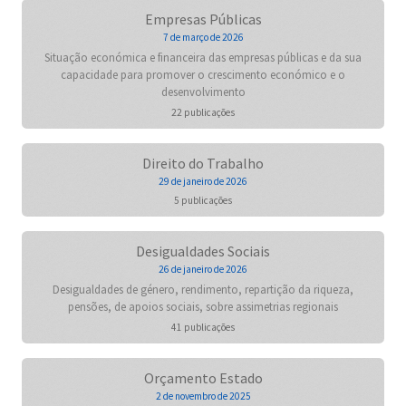
Empresas Públicas
7 de março de 2026
Situação económica e financeira das empresas públicas e da sua
capacidade para promover o crescimento económico e o
desenvolvimento
22 publicações
Direito do Trabalho
29 de janeiro de 2026
5 publicações
Desigualdades Sociais
26 de janeiro de 2026
Desigualdades de género, rendimento, repartição da riqueza,
pensões, de apoios sociais, sobre assimetrias regionais
41 publicações
Orçamento Estado
2 de novembro de 2025