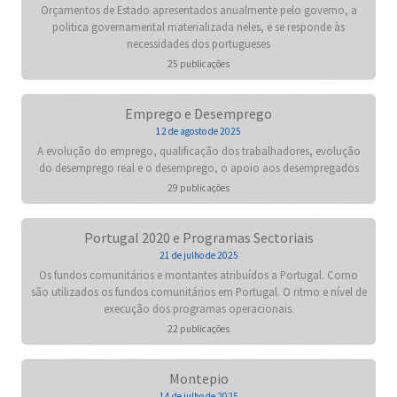
Orçamentos de Estado apresentados anualmente pelo governo, a
politica governamental materializada neles, e se responde às
necessidades dos portugueses
25 publicações
Emprego e Desemprego
12 de agosto de 2025
A evolução do emprego, qualificação dos trabalhadores, evolução
do desemprego real e o desemprego, o apoio aos desempregados
29 publicações
Portugal 2020 e Programas Sectoriais
21 de julho de 2025
Os fundos comunitários e montantes atribuídos a Portugal. Como
são utilizados os fundos comunitários em Portugal. O ritmo e nível de
execução dos programas operacionais.
22 publicações
Montepio
14 de julho de 2025