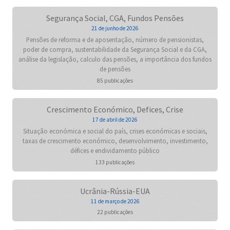
Segurança Social, CGA, Fundos Pensões
21 de junho de 2026
Pensões de reforma e de aposentação, número de pensionistas,
poder de compra, sustentabilidade da Segurança Social e da CGA,
análise da legislação, calculo das pensões, a importância dos fundos
de pensões
85 publicações
Crescimento Económico, Defices, Crise
17 de abril de 2026
Situação económica e social do país, crises económicas e sociais,
taxas de crescimento económico, desenvolvimento, investimento,
défices e endividamento público
133 publicações
Ucrânia-Rússia-EUA
11 de março de 2026
22 publicações