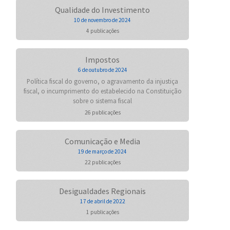
Qualidade do Investimento
10 de novembro de 2024
4 publicações
Impostos
6 de outubro de 2024
Política fiscal do governo, o agravamento da injustiça
fiscal, o incumprimento do estabelecido na Constituição
sobre o sistema fiscal
26 publicações
Comunicação e Media
19 de março de 2024
22 publicações
Desigualdades Regionais
17 de abril de 2022
1 publicações