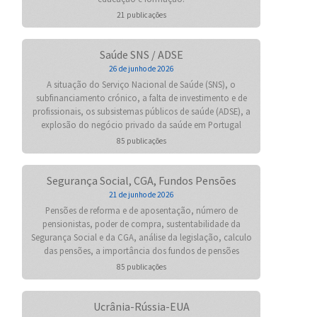
21 publicações
Saúde SNS / ADSE
26 de junho de 2026
A situação do Serviço Nacional de Saúde (SNS), o
subfinanciamento crónico, a falta de investimento e de
profissionais, os subsistemas públicos de saúde (ADSE), a
explosão do negócio privado da saúde em Portugal
85 publicações
Segurança Social, CGA, Fundos Pensões
21 de junho de 2026
Pensões de reforma e de aposentação, número de
pensionistas, poder de compra, sustentabilidade da
Segurança Social e da CGA, análise da legislação, calculo
das pensões, a importância dos fundos de pensões
85 publicações
Ucrânia-Rússia-EUA