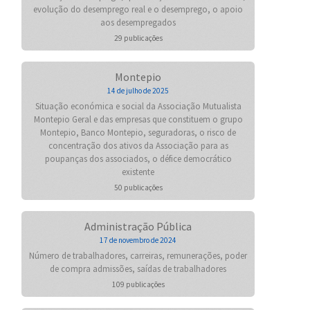
evolução do desemprego real e o desemprego, o apoio
aos desempregados
29 publicações
Montepio
14 de julho de 2025
Situação económica e social da Associação Mutualista
Montepio Geral e das empresas que constituem o grupo
Montepio, Banco Montepio, seguradoras, o risco de
concentração dos ativos da Associação para as
poupanças dos associados, o défice democrático
existente
50 publicações
Administração Pública
17 de novembro de 2024
Número de trabalhadores, carreiras, remunerações, poder
de compra admissões, saídas de trabalhadores
109 publicações