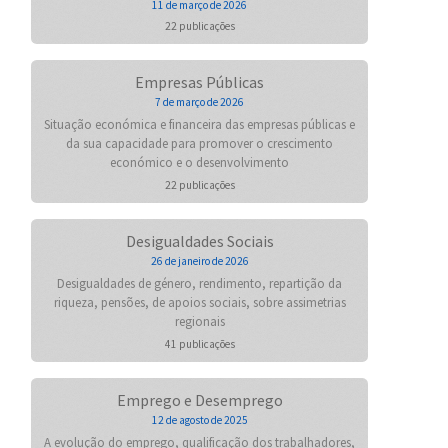
11 de março de 2026
22 publicações
Empresas Públicas
7 de março de 2026
Situação económica e financeira das empresas públicas e
da sua capacidade para promover o crescimento
económico e o desenvolvimento
22 publicações
Desigualdades Sociais
26 de janeiro de 2026
Desigualdades de género, rendimento, repartição da
riqueza, pensões, de apoios sociais, sobre assimetrias
regionais
41 publicações
Emprego e Desemprego
12 de agosto de 2025
A evolução do emprego, qualificação dos trabalhadores,