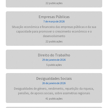
22 publicações
Empresas Públicas
7 de março de 2026
Situação económica e financeira das empresas públicas e da sua
capacidade para promover o crescimento económico e o
desenvolvimento
22 publicações
Direito do Trabalho
29 de janeiro de 2026
5 publicações
Desigualdades Sociais
26 de janeiro de 2026
Desigualdades de género, rendimento, repartição da riqueza,
pensões, de apoios sociais, sobre assimetrias regionais
41 publicações