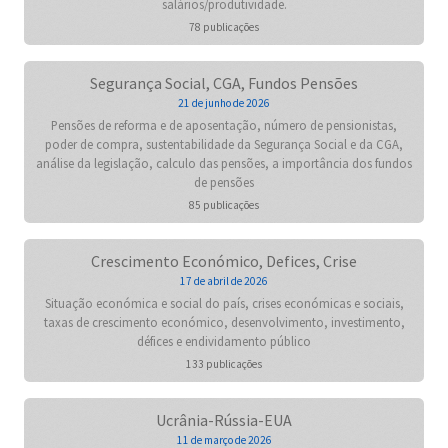
salários/produtividade.
78 publicações
Segurança Social, CGA, Fundos Pensões
21 de junho de 2026
Pensões de reforma e de aposentação, número de pensionistas,
poder de compra, sustentabilidade da Segurança Social e da CGA,
análise da legislação, calculo das pensões, a importância dos fundos
de pensões
85 publicações
Crescimento Económico, Defices, Crise
17 de abril de 2026
Situação económica e social do país, crises económicas e sociais,
taxas de crescimento económico, desenvolvimento, investimento,
défices e endividamento público
133 publicações
Ucrânia-Rússia-EUA
11 de março de 2026