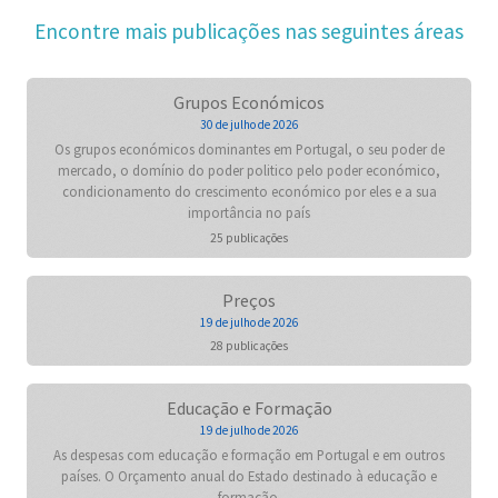
Encontre mais publicações nas seguintes áreas
Grupos Económicos
30 de julho de 2026
Os grupos económicos dominantes em Portugal, o seu poder de
mercado, o domínio do poder politico pelo poder económico,
condicionamento do crescimento económico por eles e a sua
importância no país
25 publicações
Preços
19 de julho de 2026
28 publicações
Educação e Formação
19 de julho de 2026
As despesas com educação e formação em Portugal e em outros
países. O Orçamento anual do Estado destinado à educação e
formação.