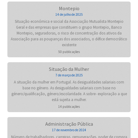
Montepio
14 de julho de 2025
Situação económica e social da Associação Mutualista Montepio
Geral e das empresas que constituem o grupo Montepio, Banco
Montepio, seguradoras, o risco de concentração dos ativos da
Associação para as poupanças dos associados, o défice democrático
existente
50 publicações
Situação da Mulher
7 de março de 2025
A situação da mulher em Portugal. As desigualdades salariais com
base no género. As desigualdades salariais com base no
género/qualificação, género/escolaridade. A sobre- exploração a que
está sujeita a mulher.
14 publicações
Administração Pública
17 de novembro de 2024
Número de trabalhadores, carreiras, remunerações, poder de compra