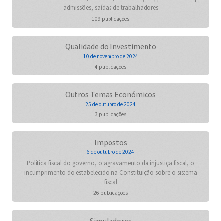
admissões, saídas de trabalhadores
109 publicações
Qualidade do Investimento
10 de novembro de 2024
4 publicações
Outros Temas Económicos
25 de outubro de 2024
3 publicações
Impostos
6 de outubro de 2024
Política fiscal do governo, o agravamento da injustiça fiscal, o
incumprimento do estabelecido na Constituição sobre o sistema
fiscal
26 publicações
Simuladores