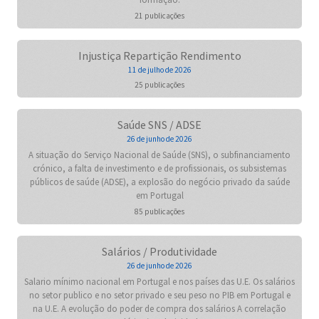
21 publicações
Injustiça Repartição Rendimento
11 de julho de 2026
25 publicações
Saúde SNS / ADSE
26 de junho de 2026
A situação do Serviço Nacional de Saúde (SNS), o subfinanciamento
crónico, a falta de investimento e de profissionais, os subsistemas
públicos de saúde (ADSE), a explosão do negócio privado da saúde
em Portugal
85 publicações
Salários / Produtividade
26 de junho de 2026
Salario mínimo nacional em Portugal e nos países das U.E. Os salários
no setor publico e no setor privado e seu peso no PIB em Portugal e
na U.E. A evolução do poder de compra dos salários A correlação