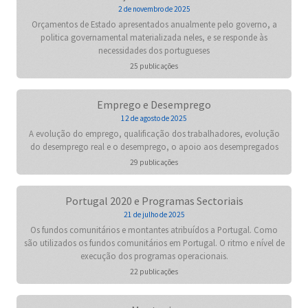
2 de novembro de 2025
Orçamentos de Estado apresentados anualmente pelo governo, a
politica governamental materializada neles, e se responde às
necessidades dos portugueses
25 publicações
Emprego e Desemprego
12 de agosto de 2025
A evolução do emprego, qualificação dos trabalhadores, evolução
do desemprego real e o desemprego, o apoio aos desempregados
29 publicações
Portugal 2020 e Programas Sectoriais
21 de julho de 2025
Os fundos comunitários e montantes atribuídos a Portugal. Como
são utilizados os fundos comunitários em Portugal. O ritmo e nível de
execução dos programas operacionais.
22 publicações