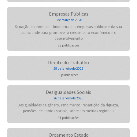
Empresas Públicas
7 de março de 2026
Situação económica e financeira das empresas públicas e da sua
capacidade para promover o crescimento económico e o
desenvolvimento
22 publicações
Direito do Trabalho
29 de janeiro de 2026
5 publicações
Desigualdades Sociais
26 de janeiro de 2026
Desigualdades de género, rendimento, repartição da riqueza,
pensões, de apoios sociais, sobre assimetrias regionais
41 publicações
Orçamento Estado