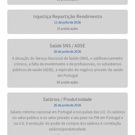
Injustiça Repartição Rendimento
11 de julho de 2026
25 publicações
Saúde SNS / ADSE
26 de junho de 2026
A situação do Serviço Nacional de Saúde (SNS), o subfinanciamento
crónico, a falta de investimento e de profissionais, os subsistemas
públicos de saúde (ADSE), a explosão do negócio privado da saúde
em Portugal
85 publicações
Salários / Produtividade
26 de junho de 2026
Salario mínimo nacional em Portugal e nos países das U.E. Os salários
no setor publico e no setor privado e seu peso no PIB em Portugal e
na U.E. A evolução do poder de compra dos salários A correlação
salários/produtividade.