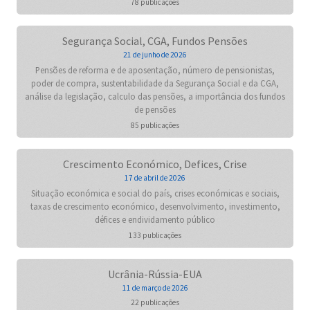
78 publicações
Segurança Social, CGA, Fundos Pensões
21 de junho de 2026
Pensões de reforma e de aposentação, número de pensionistas,
poder de compra, sustentabilidade da Segurança Social e da CGA,
análise da legislação, calculo das pensões, a importância dos fundos
de pensões
85 publicações
Crescimento Económico, Defices, Crise
17 de abril de 2026
Situação económica e social do país, crises económicas e sociais,
taxas de crescimento económico, desenvolvimento, investimento,
défices e endividamento público
133 publicações
Ucrânia-Rússia-EUA
11 de março de 2026
22 publicações