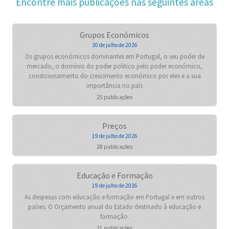
Encontre mais publicações nas seguintes áreas
Grupos Económicos
30 de julho de 2026
Os grupos económicos dominantes em Portugal, o seu poder de
mercado, o domínio do poder politico pelo poder económico,
condicionamento do crescimento económico por eles e a sua
importância no país
25 publicações
Preços
19 de julho de 2026
28 publicações
Educação e Formação
19 de julho de 2026
As despesas com educação e formação em Portugal e em outros
países. O Orçamento anual do Estado destinado à educação e
formação.
21 publicações