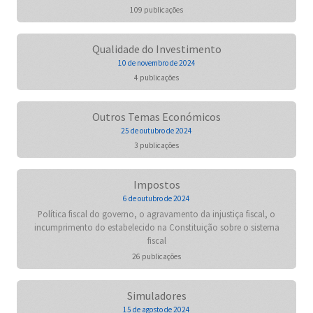
109 publicações
Qualidade do Investimento
10 de novembro de 2024
4 publicações
Outros Temas Económicos
25 de outubro de 2024
3 publicações
Impostos
6 de outubro de 2024
Política fiscal do governo, o agravamento da injustiça fiscal, o
incumprimento do estabelecido na Constituição sobre o sistema
fiscal
26 publicações
Simuladores
15 de agosto de 2024