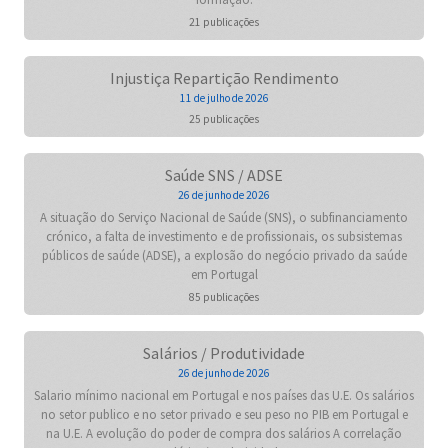
21 publicações
Injustiça Repartição Rendimento
11 de julho de 2026
25 publicações
Saúde SNS / ADSE
26 de junho de 2026
A situação do Serviço Nacional de Saúde (SNS), o subfinanciamento
crónico, a falta de investimento e de profissionais, os subsistemas
públicos de saúde (ADSE), a explosão do negócio privado da saúde
em Portugal
85 publicações
Salários / Produtividade
26 de junho de 2026
Salario mínimo nacional em Portugal e nos países das U.E. Os salários
no setor publico e no setor privado e seu peso no PIB em Portugal e
na U.E. A evolução do poder de compra dos salários A correlação