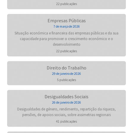
22 publicações
Empresas Públicas
7 de março de 2026
Situação económica e financeira das empresas públicas e da sua
capacidade para promover o crescimento económico e o
desenvolvimento
22 publicações
Direito do Trabalho
29 de janeiro de 2026
5 publicações
Desigualdades Sociais
26 de janeiro de 2026
Desigualdades de género, rendimento, repartição da riqueza,
pensões, de apoios sociais, sobre assimetrias regionais
41 publicações