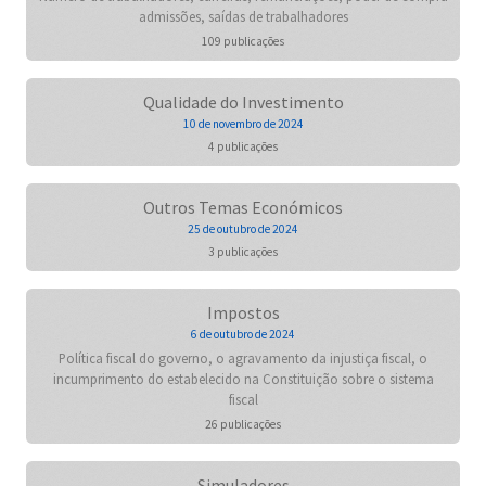
admissões, saídas de trabalhadores
109 publicações
Qualidade do Investimento
10 de novembro de 2024
4 publicações
Outros Temas Económicos
25 de outubro de 2024
3 publicações
Impostos
6 de outubro de 2024
Política fiscal do governo, o agravamento da injustiça fiscal, o
incumprimento do estabelecido na Constituição sobre o sistema
fiscal
26 publicações
Simuladores