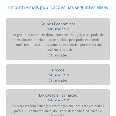
Encontre mais publicações nas seguintes áreas
Grupos Económicos
30 de julho de 2026
Os grupos económicos dominantes em Portugal, o seu poder de
mercado, o domínio do poder politico pelo poder económico,
condicionamento do crescimento económico por eles e a sua
importância no país
25 publicações
Preços
19 de julho de 2026
28 publicações
Educação e Formação
19 de julho de 2026
As despesas com educação e formação em Portugal e em outros
países. O Orçamento anual do Estado destinado à educação e
formação.