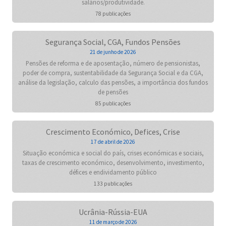
salários/produtividade.
78 publicações
Segurança Social, CGA, Fundos Pensões
21 de junho de 2026
Pensões de reforma e de aposentação, número de pensionistas,
poder de compra, sustentabilidade da Segurança Social e da CGA,
análise da legislação, calculo das pensões, a importância dos fundos
de pensões
85 publicações
Crescimento Económico, Defices, Crise
17 de abril de 2026
Situação económica e social do país, crises económicas e sociais,
taxas de crescimento económico, desenvolvimento, investimento,
défices e endividamento público
133 publicações
Ucrânia-Rússia-EUA
11 de março de 2026