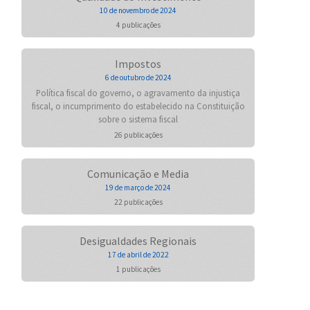
10 de novembro de 2024
4 publicações
Impostos
6 de outubro de 2024
Política fiscal do governo, o agravamento da injustiça
fiscal, o incumprimento do estabelecido na Constituição
sobre o sistema fiscal
26 publicações
Comunicação e Media
19 de março de 2024
22 publicações
Desigualdades Regionais
17 de abril de 2022
1 publicações