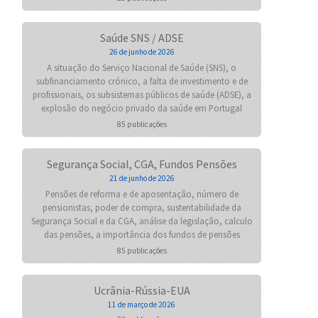
Saúde SNS / ADSE
26 de junho de 2026
A situação do Serviço Nacional de Saúde (SNS), o
subfinanciamento crónico, a falta de investimento e de
profissionais, os subsistemas públicos de saúde (ADSE), a
explosão do negócio privado da saúde em Portugal
85 publicações
Segurança Social, CGA, Fundos Pensões
21 de junho de 2026
Pensões de reforma e de aposentação, número de
pensionistas, poder de compra, sustentabilidade da
Segurança Social e da CGA, análise da legislação, calculo
das pensões, a importância dos fundos de pensões
85 publicações
Ucrânia-Rússia-EUA
11 de março de 2026