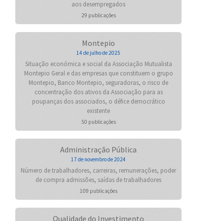
aos desempregados
29 publicações
Montepio
14 de julho de 2025
Situação económica e social da Associação Mutualista
Montepio Geral e das empresas que constituem o grupo
Montepio, Banco Montepio, seguradoras, o risco de
concentração dos ativos da Associação para as
poupanças dos associados, o défice democrático
existente
50 publicações
Administração Pública
17 de novembro de 2024
Número de trabalhadores, carreiras, remunerações, poder
de compra admissões, saídas de trabalhadores
109 publicações
Qualidade do Investimento