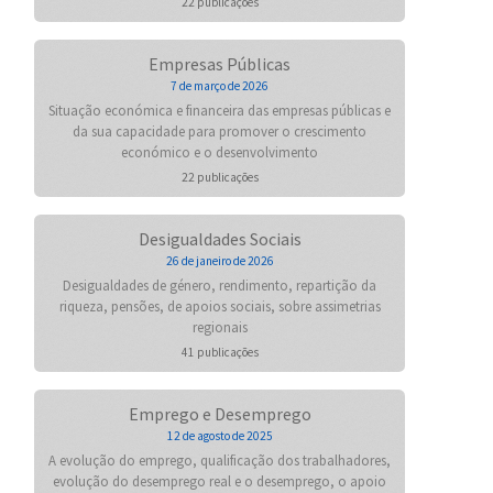
22 publicações
Empresas Públicas
7 de março de 2026
Situação económica e financeira das empresas públicas e
da sua capacidade para promover o crescimento
económico e o desenvolvimento
22 publicações
Desigualdades Sociais
26 de janeiro de 2026
Desigualdades de género, rendimento, repartição da
riqueza, pensões, de apoios sociais, sobre assimetrias
regionais
41 publicações
Emprego e Desemprego
12 de agosto de 2025
A evolução do emprego, qualificação dos trabalhadores,
evolução do desemprego real e o desemprego, o apoio