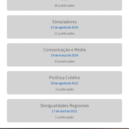
26 publicações
Simuladores
15 de agosto de 2024
11 publicações
Comunicação e Media
19 de março de 2024
22 publicações
Política Crédito
29 de agosto de 2022
2 publicações
Desigualdades Regionais
17 de abril de 2022
1 publicações