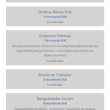
Ucrânia-Rússia-EUA
11 de março de 2026
22 publicações
Empresas Públicas
7 de março de 2026
Situação económica e financeira das empresas públicas e da sua
capacidade para promover o crescimento económico e o
desenvolvimento
22 publicações
Direito do Trabalho
29 de janeiro de 2026
5 publicações
Desigualdades Sociais
26 de janeiro de 2026
Desigualdades de género, rendimento, repartição da riqueza,