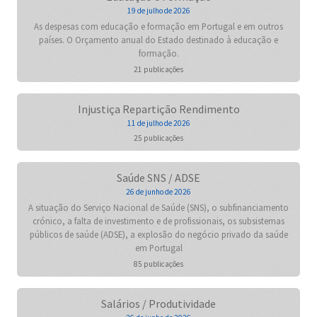
19 de julho de 2026
As despesas com educação e formação em Portugal e em outros
países. O Orçamento anual do Estado destinado à educação e
formação.
21 publicações
Injustiça Repartição Rendimento
11 de julho de 2026
25 publicações
Saúde SNS / ADSE
26 de junho de 2026
A situação do Serviço Nacional de Saúde (SNS), o subfinanciamento
crónico, a falta de investimento e de profissionais, os subsistemas
públicos de saúde (ADSE), a explosão do negócio privado da saúde
em Portugal
85 publicações
Salários / Produtividade