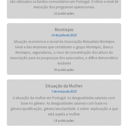
são utilizados os fundos comunitários em Portugal. O ritmo e nível de
execução dos programas operacionais.
22 publicações
Montepio
14 de julho de 2025
Situação económica e social da Associação Mutualista Montepio
Geral e das empresas que constituem o grupo Montepio, Banco
Montepio, seguradoras, o risco de concentração dos ativos da
Associação para as poupanças dos associados, o défice democrático
existente
50 publicações
Situação da Mulher
7 de março de 2025
A situação da mulher em Portugal. As desigualdades salariais com
base no género. As desigualdades salariais com base no
género/qualificação, género/escolaridade. A sobre- exploração a que
está sujeita a mulher.
14 publicações