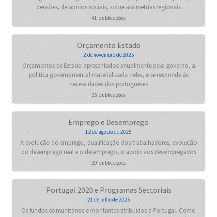
pensões, de apoios sociais, sobre assimetrias regionais
41 publicações
Orçamento Estado
2 de novembro de 2025
Orçamentos de Estado apresentados anualmente pelo governo, a
politica governamental materializada neles, e se responde às
necessidades dos portugueses
25 publicações
Emprego e Desemprego
12 de agosto de 2025
A evolução do emprego, qualificação dos trabalhadores, evolução
do desemprego real e o desemprego, o apoio aos desempregados
29 publicações
Portugal 2020 e Programas Sectoriais
21 de julho de 2025
Os fundos comunitários e montantes atribuídos a Portugal. Como