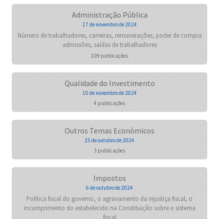
Administração Pública
17 de novembro de 2024
Número de trabalhadores, carreiras, remunerações, poder de compra
admissões, saídas de trabalhadores
109 publicações
Qualidade do Investimento
10 de novembro de 2024
4 publicações
Outros Temas Económicos
25 de outubro de 2024
3 publicações
Impostos
6 de outubro de 2024
Política fiscal do governo, o agravamento da injustiça fiscal, o
incumprimento do estabelecido na Constituição sobre o sistema
fiscal