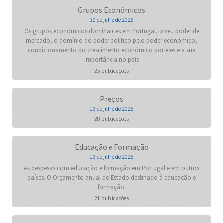
Grupos Económicos
30 de julho de 2026
Os grupos económicos dominantes em Portugal, o seu poder de
mercado, o domínio do poder politico pelo poder económico,
condicionamento do crescimento económico por eles e a sua
importância no país
25 publicações
Preços
19 de julho de 2026
28 publicações
Educação e Formação
19 de julho de 2026
As despesas com educação e formação em Portugal e em outros
países. O Orçamento anual do Estado destinado à educação e
formação.
21 publicações