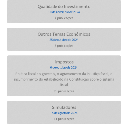
Qualidade do Investimento
10 de novembro de 2024
4 publicações
Outros Temas Económicos
25 de outubro de 2024
3 publicações
Impostos
6 de outubro de 2024
Política fiscal do governo, o agravamento da injustiça fiscal, o
incumprimento do estabelecido na Constituição sobre o sistema
fiscal
26 publicações
Simuladores
15 de agosto de 2024
11 publicações