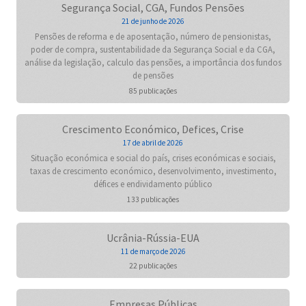
Segurança Social, CGA, Fundos Pensões
21 de junho de 2026
Pensões de reforma e de aposentação, número de pensionistas,
poder de compra, sustentabilidade da Segurança Social e da CGA,
análise da legislação, calculo das pensões, a importância dos fundos
de pensões
85 publicações
Crescimento Económico, Defices, Crise
17 de abril de 2026
Situação económica e social do país, crises económicas e sociais,
taxas de crescimento económico, desenvolvimento, investimento,
défices e endividamento público
133 publicações
Ucrânia-Rússia-EUA
11 de março de 2026
22 publicações
Empresas Públicas