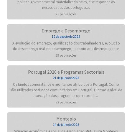
politica governamental materializada neles, e se responde às
necessidades dos portugueses
25 publicações
Emprego e Desemprego
12 de agosto de 2025
A evolução do emprego, qualificação dos trabalhadores, evolução
do desemprego real e o desemprego, o apoio aos desempregados
29 publicações
Portugal 2020 e Programas Sectoriais
21 de julho de 2025
Os fundos comunitários e montantes atribuídos a Portugal. Como
são utilizados os fundos comunitários em Portugal. O ritmo e nível de
execução dos programas operacionais.
22 publicações
Montepio
14 de julho de 2025
Situação económica e social da Associação Mutualista Montepio