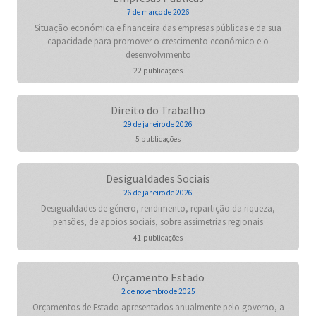
7 de março de 2026
Situação económica e financeira das empresas públicas e da sua
capacidade para promover o crescimento económico e o
desenvolvimento
22 publicações
Direito do Trabalho
29 de janeiro de 2026
5 publicações
Desigualdades Sociais
26 de janeiro de 2026
Desigualdades de género, rendimento, repartição da riqueza,
pensões, de apoios sociais, sobre assimetrias regionais
41 publicações
Orçamento Estado
2 de novembro de 2025
Orçamentos de Estado apresentados anualmente pelo governo, a