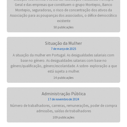
Geral e das empresas que constituem o grupo Montepio, Banco
Montepio, seguradoras, o risco de concentração dos ativos da
Associação para as poupanças dos associados, o défice democrático
existente
50 publicações
Situação da Mulher
7 de março de 2025
A situação da mulher em Portugal. As desigualdades salariais com
base no género. As desigualdades salariais com base no
género/qualificação, género/escolaridade. A sobre- exploração a que
está sujeita a mulher.
14 publicações
Administração Pública
17 de novembro de 2024
Número de trabalhadores, carreiras, remunerações, poder de compra
admissões, saídas de trabalhadores
109 publicações