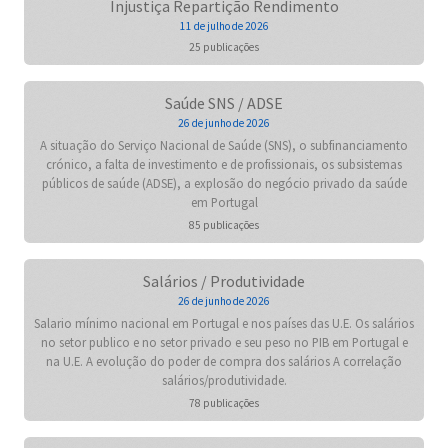
Injustiça Repartição Rendimento
11 de julho de 2026
25 publicações
Saúde SNS / ADSE
26 de junho de 2026
A situação do Serviço Nacional de Saúde (SNS), o subfinanciamento
crónico, a falta de investimento e de profissionais, os subsistemas
públicos de saúde (ADSE), a explosão do negócio privado da saúde
em Portugal
85 publicações
Salários / Produtividade
26 de junho de 2026
Salario mínimo nacional em Portugal e nos países das U.E. Os salários
no setor publico e no setor privado e seu peso no PIB em Portugal e
na U.E. A evolução do poder de compra dos salários A correlação
salários/produtividade.
78 publicações