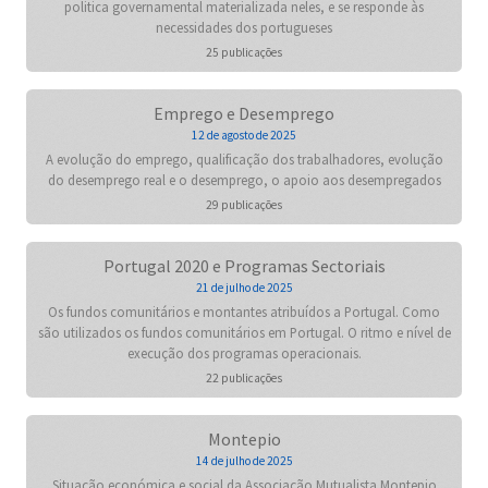
politica governamental materializada neles, e se responde às
necessidades dos portugueses
25 publicações
Emprego e Desemprego
12 de agosto de 2025
A evolução do emprego, qualificação dos trabalhadores, evolução
do desemprego real e o desemprego, o apoio aos desempregados
29 publicações
Portugal 2020 e Programas Sectoriais
21 de julho de 2025
Os fundos comunitários e montantes atribuídos a Portugal. Como
são utilizados os fundos comunitários em Portugal. O ritmo e nível de
execução dos programas operacionais.
22 publicações
Montepio
14 de julho de 2025
Situação económica e social da Associação Mutualista Montepio