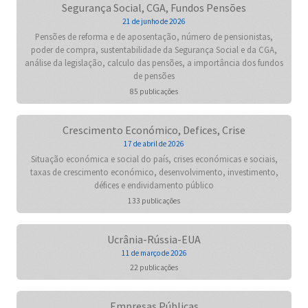
Segurança Social, CGA, Fundos Pensões
21 de junho de 2026
Pensões de reforma e de aposentação, número de pensionistas,
poder de compra, sustentabilidade da Segurança Social e da CGA,
análise da legislação, calculo das pensões, a importância dos fundos
de pensões
85 publicações
Crescimento Económico, Defices, Crise
17 de abril de 2026
Situação económica e social do país, crises económicas e sociais,
taxas de crescimento económico, desenvolvimento, investimento,
défices e endividamento público
133 publicações
Ucrânia-Rússia-EUA
11 de março de 2026
22 publicações
Empresas Públicas