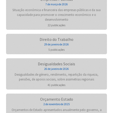
7 de março de 2026
Situação económica e financeira das empresas públicas e da sua
capacidade para promover o crescimento económico e o
desenvolvimento
22 publicações
Direito do Trabalho
29 de janeiro de 2026
5 publicações
Desigualdades Sociais
26 de janeiro de 2026
Desigualdades de género, rendimento, repartição da riqueza,
pensões, de apoios sociais, sobre assimetrias regionais
41 publicações
Orçamento Estado
2 de novembro de 2025
Orçamentos de Estado apresentados anualmente pelo governo, a