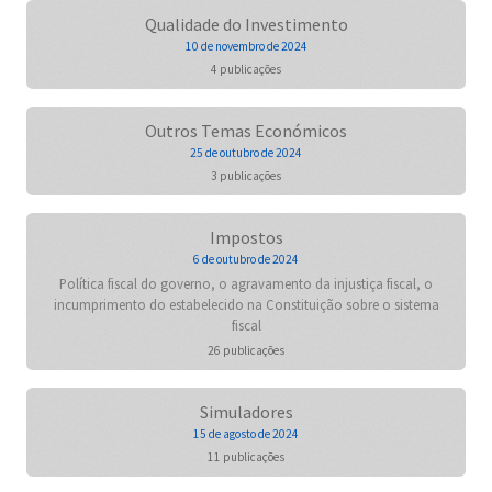
Qualidade do Investimento
10 de novembro de 2024
4 publicações
Outros Temas Económicos
25 de outubro de 2024
3 publicações
Impostos
6 de outubro de 2024
Política fiscal do governo, o agravamento da injustiça fiscal, o
incumprimento do estabelecido na Constituição sobre o sistema
fiscal
26 publicações
Simuladores
15 de agosto de 2024
11 publicações