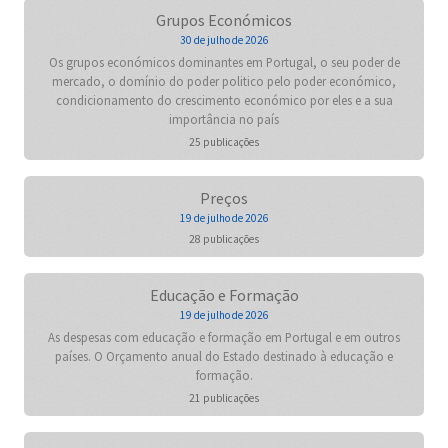
Grupos Económicos
30 de julho de 2026
Os grupos económicos dominantes em Portugal, o seu poder de
mercado, o domínio do poder politico pelo poder económico,
condicionamento do crescimento económico por eles e a sua
importância no país
25 publicações
Preços
19 de julho de 2026
28 publicações
Educação e Formação
19 de julho de 2026
As despesas com educação e formação em Portugal e em outros
países. O Orçamento anual do Estado destinado à educação e
formação.
21 publicações