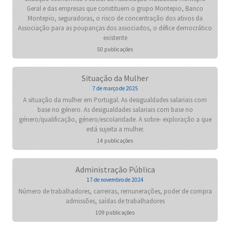
Geral e das empresas que constituem o grupo Montepio, Banco
Montepio, seguradoras, o risco de concentração dos ativos da
Associação para as poupanças dos associados, o défice democrático
existente
50 publicações
Situação da Mulher
7 de março de 2025
A situação da mulher em Portugal. As desigualdades salariais com
base no género. As desigualdades salariais com base no
género/qualificação, género/escolaridade. A sobre- exploração a que
está sujeita a mulher.
14 publicações
Administração Pública
17 de novembro de 2024
Número de trabalhadores, carreiras, remunerações, poder de compra
admissões, saídas de trabalhadores
109 publicações