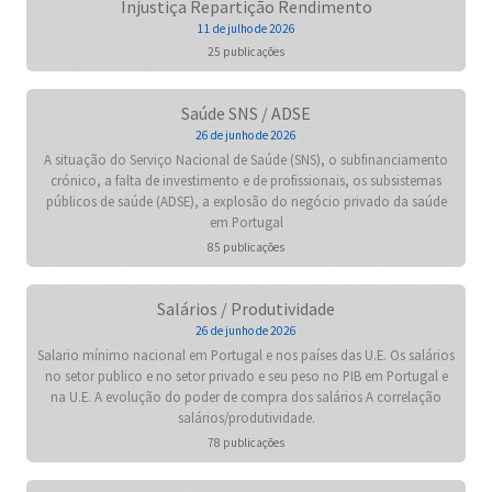
Injustiça Repartição Rendimento
11 de julho de 2026
25 publicações
Saúde SNS / ADSE
26 de junho de 2026
A situação do Serviço Nacional de Saúde (SNS), o subfinanciamento
crónico, a falta de investimento e de profissionais, os subsistemas
públicos de saúde (ADSE), a explosão do negócio privado da saúde
em Portugal
85 publicações
Salários / Produtividade
26 de junho de 2026
Salario mínimo nacional em Portugal e nos países das U.E. Os salários
no setor publico e no setor privado e seu peso no PIB em Portugal e
na U.E. A evolução do poder de compra dos salários A correlação
salários/produtividade.
78 publicações