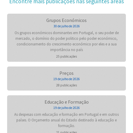
Encontre mais publicações nas seguintes áreas
Grupos Económicos
30 de julho de 2026
Os grupos económicos dominantes em Portugal, o seu poder de
mercado, o domínio do poder politico pelo poder económico,
condicionamento do crescimento económico por eles e a sua
importância no país
25 publicações
Preços
19 de julho de 2026
28 publicações
Educação e Formação
19 de julho de 2026
As despesas com educação e formação em Portugal e em outros
países. O Orçamento anual do Estado destinado à educação e
formação.
21 publicações