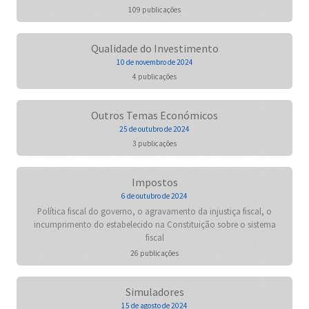
109 publicações
Qualidade do Investimento
10 de novembro de 2024
4 publicações
Outros Temas Económicos
25 de outubro de 2024
3 publicações
Impostos
6 de outubro de 2024
Política fiscal do governo, o agravamento da injustiça fiscal, o
incumprimento do estabelecido na Constituição sobre o sistema
fiscal
26 publicações
Simuladores
15 de agosto de 2024