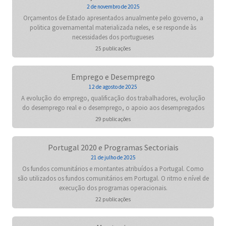
2 de novembro de 2025
Orçamentos de Estado apresentados anualmente pelo governo, a
politica governamental materializada neles, e se responde às
necessidades dos portugueses
25 publicações
Emprego e Desemprego
12 de agosto de 2025
A evolução do emprego, qualificação dos trabalhadores, evolução
do desemprego real e o desemprego, o apoio aos desempregados
29 publicações
Portugal 2020 e Programas Sectoriais
21 de julho de 2025
Os fundos comunitários e montantes atribuídos a Portugal. Como
são utilizados os fundos comunitários em Portugal. O ritmo e nível de
execução dos programas operacionais.
22 publicações