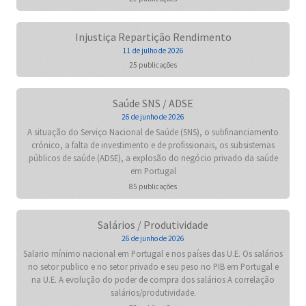
Injustiça Repartição Rendimento
11 de julho de 2026
25 publicações
Saúde SNS / ADSE
26 de junho de 2026
A situação do Serviço Nacional de Saúde (SNS), o subfinanciamento
crónico, a falta de investimento e de profissionais, os subsistemas
públicos de saúde (ADSE), a explosão do negócio privado da saúde
em Portugal
85 publicações
Salários / Produtividade
26 de junho de 2026
Salario mínimo nacional em Portugal e nos países das U.E. Os salários
no setor publico e no setor privado e seu peso no PIB em Portugal e
na U.E. A evolução do poder de compra dos salários A correlação
salários/produtividade.