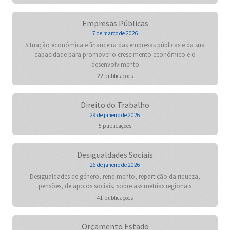
Empresas Públicas
7 de março de 2026
Situação económica e financeira das empresas públicas e da sua
capacidade para promover o crescimento económico e o
desenvolvimento
22 publicações
Direito do Trabalho
29 de janeiro de 2026
5 publicações
Desigualdades Sociais
26 de janeiro de 2026
Desigualdades de género, rendimento, repartição da riqueza,
pensões, de apoios sociais, sobre assimetrias regionais
41 publicações
Orçamento Estado