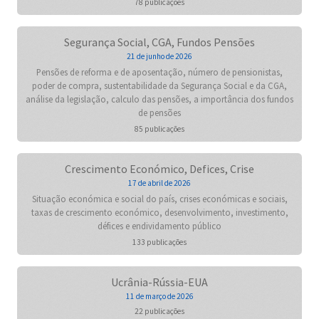
78 publicações
Segurança Social, CGA, Fundos Pensões
21 de junho de 2026
Pensões de reforma e de aposentação, número de pensionistas,
poder de compra, sustentabilidade da Segurança Social e da CGA,
análise da legislação, calculo das pensões, a importância dos fundos
de pensões
85 publicações
Crescimento Económico, Defices, Crise
17 de abril de 2026
Situação económica e social do país, crises económicas e sociais,
taxas de crescimento económico, desenvolvimento, investimento,
défices e endividamento público
133 publicações
Ucrânia-Rússia-EUA
11 de março de 2026
22 publicações