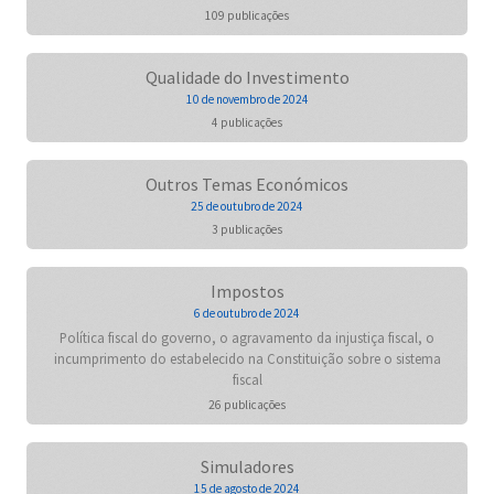
109 publicações
Qualidade do Investimento
10 de novembro de 2024
4 publicações
Outros Temas Económicos
25 de outubro de 2024
3 publicações
Impostos
6 de outubro de 2024
Política fiscal do governo, o agravamento da injustiça fiscal, o
incumprimento do estabelecido na Constituição sobre o sistema
fiscal
26 publicações
Simuladores
15 de agosto de 2024