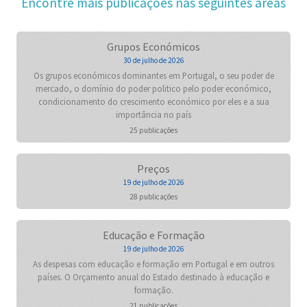
Encontre mais publicações nas seguintes áreas
Grupos Económicos
30 de julho de 2026
Os grupos económicos dominantes em Portugal, o seu poder de
mercado, o domínio do poder politico pelo poder económico,
condicionamento do crescimento económico por eles e a sua
importância no país
25 publicações
Preços
19 de julho de 2026
28 publicações
Educação e Formação
19 de julho de 2026
As despesas com educação e formação em Portugal e em outros
países. O Orçamento anual do Estado destinado à educação e
formação.
21 publicações