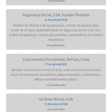
78 publicações
Segurança Social, CGA, Fundos Pensões
21 de junho de 2026
Pensões de reforma e de aposentação, número de pensionistas,
poder de compra, sustentabilidade da Segurança Social e da CGA,
análise da legislação, calculo das pensões, a importância dos fundos
de pensões
85 publicações
Crescimento Económico, Defices, Crise
17 de abril de 2026
Situação económica e social do país, crises económicas e sociais,
taxas de crescimento económico, desenvolvimento, investimento,
défices e endividamento público
133 publicações
Ucrânia-Rússia-EUA
11 de março de 2026
22 publicações