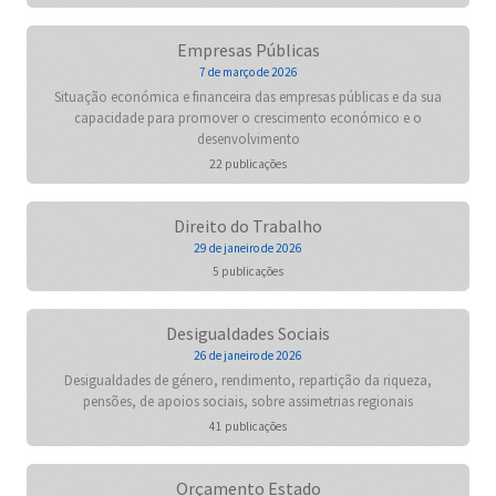
Empresas Públicas
7 de março de 2026
Situação económica e financeira das empresas públicas e da sua
capacidade para promover o crescimento económico e o
desenvolvimento
22 publicações
Direito do Trabalho
29 de janeiro de 2026
5 publicações
Desigualdades Sociais
26 de janeiro de 2026
Desigualdades de género, rendimento, repartição da riqueza,
pensões, de apoios sociais, sobre assimetrias regionais
41 publicações
Orçamento Estado