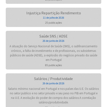
Injustiça Repartição Rendimento
11 de julho de 2026
25 publicações
Saúde SNS / ADSE
26 de junho de 2026
A situação do Serviço Nacional de Saúde (SNS), o subfinanciamento
crónico, a falta de investimento e de profissionais, os subsistemas
públicos de saúde (ADSE), a explosão do negócio privado da saúde
em Portugal
85 publicações
Salários / Produtividade
26 de junho de 2026
Salario mínimo nacional em Portugal e nos países das U.E. Os salários
no setor publico e no setor privado e seu peso no PIB em Portugal e
na U.E. A evolução do poder de compra dos salários A correlação
salários/produtividade.