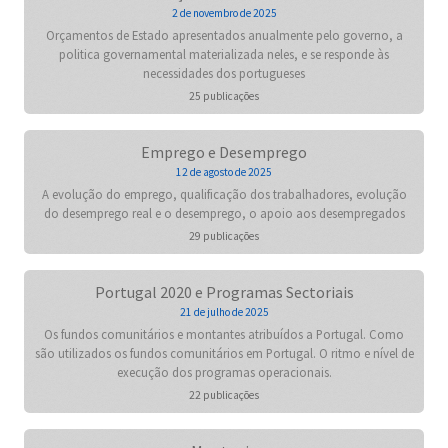
2 de novembro de 2025
Orçamentos de Estado apresentados anualmente pelo governo, a
politica governamental materializada neles, e se responde às
necessidades dos portugueses
25 publicações
Emprego e Desemprego
12 de agosto de 2025
A evolução do emprego, qualificação dos trabalhadores, evolução
do desemprego real e o desemprego, o apoio aos desempregados
29 publicações
Portugal 2020 e Programas Sectoriais
21 de julho de 2025
Os fundos comunitários e montantes atribuídos a Portugal. Como
são utilizados os fundos comunitários em Portugal. O ritmo e nível de
execução dos programas operacionais.
22 publicações