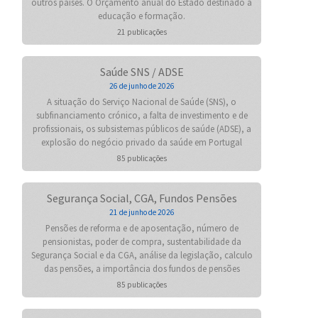
outros países. O Orçamento anual do Estado destinado à
educação e formação.
21 publicações
Saúde SNS / ADSE
26 de junho de 2026
A situação do Serviço Nacional de Saúde (SNS), o
subfinanciamento crónico, a falta de investimento e de
profissionais, os subsistemas públicos de saúde (ADSE), a
explosão do negócio privado da saúde em Portugal
85 publicações
Segurança Social, CGA, Fundos Pensões
21 de junho de 2026
Pensões de reforma e de aposentação, número de
pensionistas, poder de compra, sustentabilidade da
Segurança Social e da CGA, análise da legislação, calculo
das pensões, a importância dos fundos de pensões
85 publicações