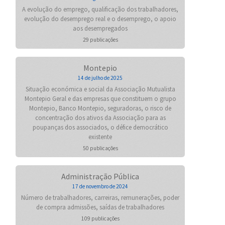
A evolução do emprego, qualificação dos trabalhadores,
evolução do desemprego real e o desemprego, o apoio
aos desempregados
29 publicações
Montepio
14 de julho de 2025
Situação económica e social da Associação Mutualista
Montepio Geral e das empresas que constituem o grupo
Montepio, Banco Montepio, seguradoras, o risco de
concentração dos ativos da Associação para as
poupanças dos associados, o défice democrático
existente
50 publicações
Administração Pública
17 de novembro de 2024
Número de trabalhadores, carreiras, remunerações, poder
de compra admissões, saídas de trabalhadores
109 publicações