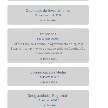
Qualidade do Investimento
10 de novembro de 2024
4 publicações
Impostos
6 de outubro de 2024
Política fiscal do governo, o agravamento da injustiça
fiscal, o incumprimento do estabelecido na Constituição
sobre o sistema fiscal
26 publicações
Comunicação e Media
19 de março de 2024
22 publicações
Desigualdades Regionais
17 de abril de 2022
1 publicações