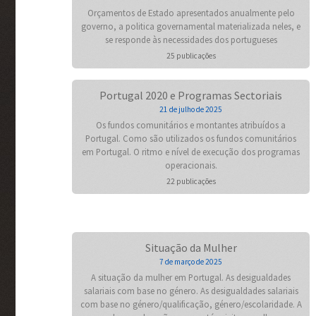
Orçamentos de Estado apresentados anualmente pelo
governo, a politica governamental materializada neles, e
se responde às necessidades dos portugueses
25 publicações
Portugal 2020 e Programas Sectoriais
21 de julho de 2025
Os fundos comunitários e montantes atribuídos a
Portugal. Como são utilizados os fundos comunitários
em Portugal. O ritmo e nível de execução dos programas
operacionais.
22 publicações
Situação da Mulher
7 de março de 2025
A situação da mulher em Portugal. As desigualdades
salariais com base no género. As desigualdades salariais
com base no género/qualificação, género/escolaridade. A