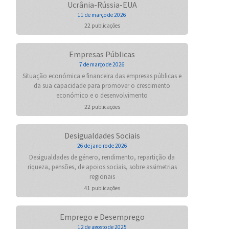
Ucrânia-Rússia-EUA
11 de março de 2026
22 publicações
Empresas Públicas
7 de março de 2026
Situação económica e financeira das empresas públicas e
da sua capacidade para promover o crescimento
económico e o desenvolvimento
22 publicações
Desigualdades Sociais
26 de janeiro de 2026
Desigualdades de género, rendimento, repartição da
riqueza, pensões, de apoios sociais, sobre assimetrias
regionais
41 publicações
Emprego e Desemprego
12 de agosto de 2025