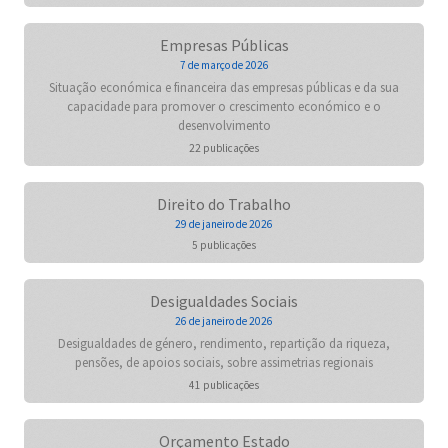
Empresas Públicas
7 de março de 2026
Situação económica e financeira das empresas públicas e da sua
capacidade para promover o crescimento económico e o
desenvolvimento
22 publicações
Direito do Trabalho
29 de janeiro de 2026
5 publicações
Desigualdades Sociais
26 de janeiro de 2026
Desigualdades de género, rendimento, repartição da riqueza,
pensões, de apoios sociais, sobre assimetrias regionais
41 publicações
Orçamento Estado