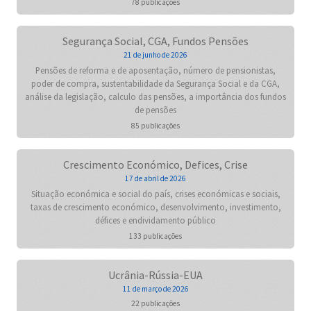
78 publicações
Segurança Social, CGA, Fundos Pensões
21 de junho de 2026
Pensões de reforma e de aposentação, número de pensionistas,
poder de compra, sustentabilidade da Segurança Social e da CGA,
análise da legislação, calculo das pensões, a importância dos fundos
de pensões
85 publicações
Crescimento Económico, Defices, Crise
17 de abril de 2026
Situação económica e social do país, crises económicas e sociais,
taxas de crescimento económico, desenvolvimento, investimento,
défices e endividamento público
133 publicações
Ucrânia-Rússia-EUA
11 de março de 2026
22 publicações