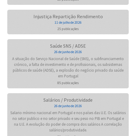
Injustiça Repartição Rendimento
11 de julho de 2026
25 publicações
Saúde SNS / ADSE
26 de junho de 2026
A situação do Serviço Nacional de Saúde (SNS), o subfinanciamento
crónico, a falta de investimento e de profissionais, os subsistemas
públicos de saúde (ADSE), a explosão do negócio privado da saúde
em Portugal
85 publicações
Salários / Produtividade
26 de junho de 2026
Salario mínimo nacional em Portugal e nos países das U.E. Os salários
no setor publico e no setor privado e seu peso no PIB em Portugal e
na U.E. A evolução do poder de compra dos salários A correlação
salários/produtividade.