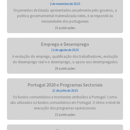
2 de novembro de 2025
Orçamentos de Estado apresentados anualmente pelo governo, a
politica governamental materializada neles, e se responde às
necessidades dos portugueses
25 publicações
Emprego e Desemprego
12 de agosto de 2025
A evolução do emprego, qualificação dos trabalhadores, evolução
do desemprego real e o desemprego, o apoio aos desempregados
29 publicações
Portugal 2020 e Programas Sectoriais
21 de julho de 2025
Os fundos comunitários e montantes atribuídos a Portugal. Como
são utilizados os fundos comunitários em Portugal. O ritmo e nível de
execução dos programas operacionais.
22 publicações