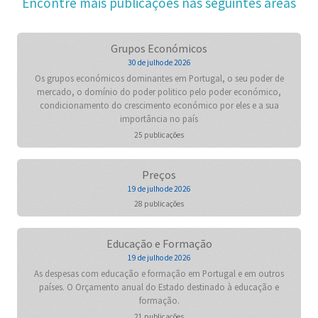
Encontre mais publicações nas seguintes áreas
Grupos Económicos
30 de julho de 2026
Os grupos económicos dominantes em Portugal, o seu poder de
mercado, o domínio do poder politico pelo poder económico,
condicionamento do crescimento económico por eles e a sua
importância no país
25 publicações
Preços
19 de julho de 2026
28 publicações
Educação e Formação
19 de julho de 2026
As despesas com educação e formação em Portugal e em outros
países. O Orçamento anual do Estado destinado à educação e
formação.
21 publicações