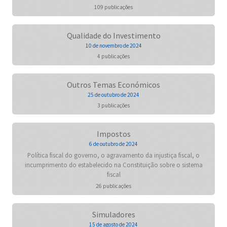
109 publicações
Qualidade do Investimento
10 de novembro de 2024
4 publicações
Outros Temas Económicos
25 de outubro de 2024
3 publicações
Impostos
6 de outubro de 2024
Política fiscal do governo, o agravamento da injustiça fiscal, o
incumprimento do estabelecido na Constituição sobre o sistema
fiscal
26 publicações
Simuladores
15 de agosto de 2024