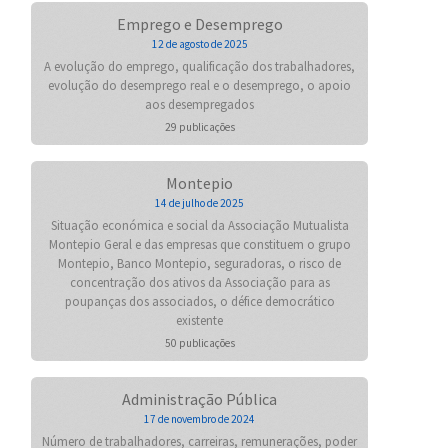
Emprego e Desemprego
12 de agosto de 2025
A evolução do emprego, qualificação dos trabalhadores,
evolução do desemprego real e o desemprego, o apoio
aos desempregados
29 publicações
Montepio
14 de julho de 2025
Situação económica e social da Associação Mutualista
Montepio Geral e das empresas que constituem o grupo
Montepio, Banco Montepio, seguradoras, o risco de
concentração dos ativos da Associação para as
poupanças dos associados, o défice democrático
existente
50 publicações
Administração Pública
17 de novembro de 2024
Número de trabalhadores, carreiras, remunerações, poder