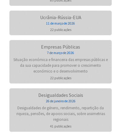
85 publicações
Ucrânia-Rússia-EUA
11 de março de 2026
22 publicações
Empresas Públicas
7 de março de 2026
Situação económica e financeira das empresas públicas e
da sua capacidade para promover o crescimento
económico e o desenvolvimento
22 publicações
Desigualdades Sociais
26 de janeiro de 2026
Desigualdades de género, rendimento, repartição da
riqueza, pensões, de apoios sociais, sobre assimetrias
regionais
41 publicações