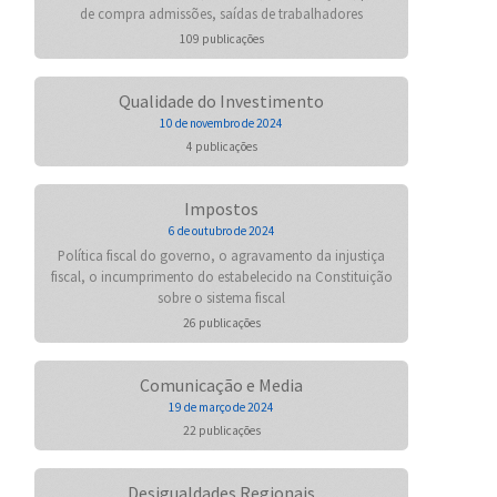
de compra admissões, saídas de trabalhadores
109 publicações
Qualidade do Investimento
10 de novembro de 2024
4 publicações
Impostos
6 de outubro de 2024
Política fiscal do governo, o agravamento da injustiça
fiscal, o incumprimento do estabelecido na Constituição
sobre o sistema fiscal
26 publicações
Comunicação e Media
19 de março de 2024
22 publicações
Desigualdades Regionais