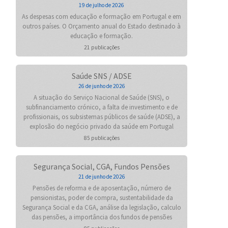
19 de julho de 2026
As despesas com educação e formação em Portugal e em
outros países. O Orçamento anual do Estado destinado à
educação e formação.
21 publicações
Saúde SNS / ADSE
26 de junho de 2026
A situação do Serviço Nacional de Saúde (SNS), o
subfinanciamento crónico, a falta de investimento e de
profissionais, os subsistemas públicos de saúde (ADSE), a
explosão do negócio privado da saúde em Portugal
85 publicações
Segurança Social, CGA, Fundos Pensões
21 de junho de 2026
Pensões de reforma e de aposentação, número de
pensionistas, poder de compra, sustentabilidade da
Segurança Social e da CGA, análise da legislação, calculo
das pensões, a importância dos fundos de pensões