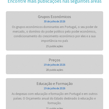
Encontre mais publicações nas seguintes áreas
Grupos Económicos
30 de julho de 2026
Os grupos económicos dominantes em Portugal, o seu poder de
mercado, o domínio do poder politico pelo poder económico,
condicionamento do crescimento económico por eles e a sua
importância no país
25 publicações
Preços
19 de julho de 2026
28 publicações
Educação e Formação
19 de julho de 2026
As despesas com educação e formação em Portugal e em outros
países. O Orçamento anual do Estado destinado à educação e
formação.
21 publicações