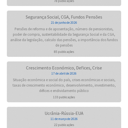
78 publicações
Segurança Social, CGA, Fundos Pensões
21 de junho de 2026
Pensões de reforma e de aposentação, número de pensionistas,
poder de compra, sustentabilidade da Segurança Social e da CGA,
análise da legislação, calculo das pensões, a importância dos fundos
de pensões
85 publicações
Crescimento Económico, Defices, Crise
17 de abril de 2026
Situação económica e social do país, crises económicas e sociais,
taxas de crescimento económico, desenvolvimento, investimento,
défices e endividamento público
133 publicações
Ucrânia-Rússia-EUA
11 de março de 2026
22 publicações