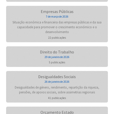
Empresas Públicas
7 de março de 2026
Situação económica e financeira das empresas públicas e da sua
capacidade para promover o crescimento económico e o
desenvolvimento
22 publicações
Direito do Trabalho
29 de janeiro de 2026
5 publicações
Desigualdades Sociais
26 de janeiro de 2026
Desigualdades de género, rendimento, repartição da riqueza,
pensões, de apoios sociais, sobre assimetrias regionais
41 publicações
Orçamento Estado