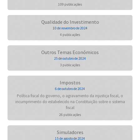
109 publicações
Qualidade do Investimento
10 de novembro de 2024
4 publicações
Outros Temas Económicos
25 de outubro de 2024
3 publicações
Impostos
6 de outubro de 2024
Política fiscal do governo, o agravamento da injustiça fiscal, o
incumprimento do estabelecido na Constituição sobre o sistema
fiscal
26 publicações
Simuladores
15 de agosto de 2024