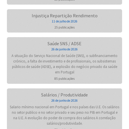
Injustiça Repartição Rendimento
11 de julho de 2026
25 publicações
Saúde SNS / ADSE
26 de junho de 2026
A situação do Serviço Nacional de Saúde (SNS), o subfinanciamento
crónico, a falta de investimento e de profissionais, os subsistemas
públicos de saúde (ADSE), a explosão do negócio privado da saúde
em Portugal
85 publicações
Salários / Produtividade
26 de junho de 2026
Salario mínimo nacional em Portugal e nos países das U.E. Os salários
no setor publico e no setor privado e seu peso no PIB em Portugal e
na U.E. A evolução do poder de compra dos salários A correlação
salários/produtividade.