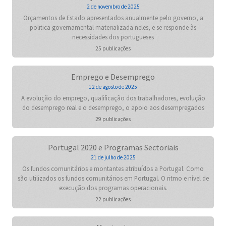
2 de novembro de 2025
Orçamentos de Estado apresentados anualmente pelo governo, a
politica governamental materializada neles, e se responde às
necessidades dos portugueses
25 publicações
Emprego e Desemprego
12 de agosto de 2025
A evolução do emprego, qualificação dos trabalhadores, evolução
do desemprego real e o desemprego, o apoio aos desempregados
29 publicações
Portugal 2020 e Programas Sectoriais
21 de julho de 2025
Os fundos comunitários e montantes atribuídos a Portugal. Como
são utilizados os fundos comunitários em Portugal. O ritmo e nível de
execução dos programas operacionais.
22 publicações