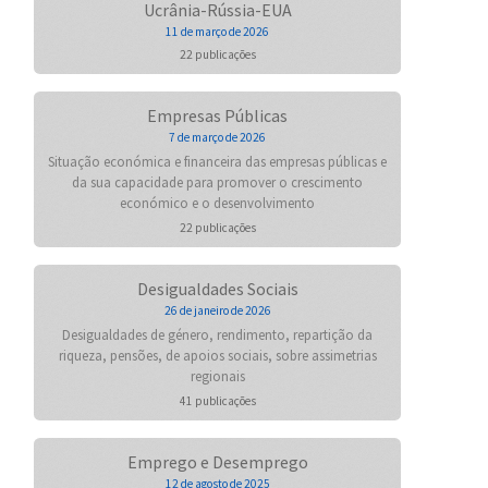
Ucrânia-Rússia-EUA
11 de março de 2026
22 publicações
Empresas Públicas
7 de março de 2026
Situação económica e financeira das empresas públicas e
da sua capacidade para promover o crescimento
económico e o desenvolvimento
22 publicações
Desigualdades Sociais
26 de janeiro de 2026
Desigualdades de género, rendimento, repartição da
riqueza, pensões, de apoios sociais, sobre assimetrias
regionais
41 publicações
Emprego e Desemprego
12 de agosto de 2025