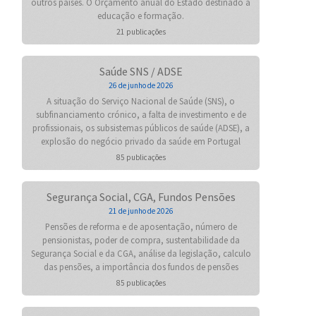
outros países. O Orçamento anual do Estado destinado à
educação e formação.
21 publicações
Saúde SNS / ADSE
26 de junho de 2026
A situação do Serviço Nacional de Saúde (SNS), o
subfinanciamento crónico, a falta de investimento e de
profissionais, os subsistemas públicos de saúde (ADSE), a
explosão do negócio privado da saúde em Portugal
85 publicações
Segurança Social, CGA, Fundos Pensões
21 de junho de 2026
Pensões de reforma e de aposentação, número de
pensionistas, poder de compra, sustentabilidade da
Segurança Social e da CGA, análise da legislação, calculo
das pensões, a importância dos fundos de pensões
85 publicações