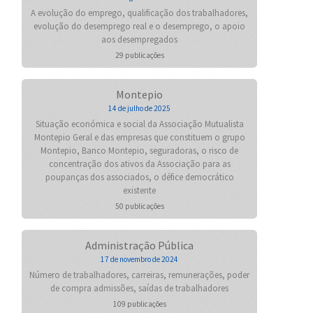
A evolução do emprego, qualificação dos trabalhadores,
evolução do desemprego real e o desemprego, o apoio
aos desempregados
29 publicações
Montepio
14 de julho de 2025
Situação económica e social da Associação Mutualista
Montepio Geral e das empresas que constituem o grupo
Montepio, Banco Montepio, seguradoras, o risco de
concentração dos ativos da Associação para as
poupanças dos associados, o défice democrático
existente
50 publicações
Administração Pública
17 de novembro de 2024
Número de trabalhadores, carreiras, remunerações, poder
de compra admissões, saídas de trabalhadores
109 publicações