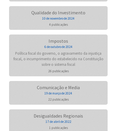
Qualidade do Investimento
10 de novembro de 2024
4 publicações
Impostos
6 de outubro de 2024
Política fiscal do governo, o agravamento da injustiça
fiscal, o incumprimento do estabelecido na Constituição
sobre o sistema fiscal
26 publicações
Comunicação e Media
19 de março de 2024
22 publicações
Desigualdades Regionais
17 de abril de 2022
1 publicações