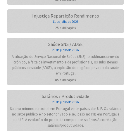
Injustiça Repartição Rendimento
11 de julho de 2026
25 publicações
Saúde SNS / ADSE
26 de junho de 2026
A situação do Serviço Nacional de Saúde (SNS), o subfinanciamento
crónico, a falta de investimento e de profissionais, os subsistemas
públicos de saúde (ADSE), a explosão do negócio privado da saúde
em Portugal
85 publicações
Salários / Produtividade
26 de junho de 2026
Salario mínimo nacional em Portugal e nos países das U.E. Os salários
no setor publico e no setor privado e seu peso no PIB em Portugal e
na U.E. A evolução do poder de compra dos salários A correlação
salários/produtividade.