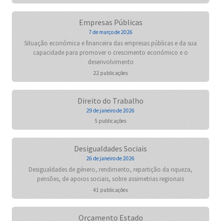
Empresas Públicas
7 de março de 2026
Situação económica e financeira das empresas públicas e da sua
capacidade para promover o crescimento económico e o
desenvolvimento
22 publicações
Direito do Trabalho
29 de janeiro de 2026
5 publicações
Desigualdades Sociais
26 de janeiro de 2026
Desigualdades de género, rendimento, repartição da riqueza,
pensões, de apoios sociais, sobre assimetrias regionais
41 publicações
Orçamento Estado