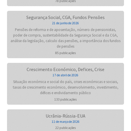
78 publicações
Segurança Social, CGA, Fundos Pensões
21 de junho de 2026
Pensões de reforma e de aposentação, número de pensionistas,
poder de compra, sustentabilidade da Segurança Social e da CGA,
análise da legislação, calculo das pensões, a importância dos fundos
de pensões
85 publicações
Crescimento Económico, Defices, Crise
17 de abril de 2026
Situação económica e social do país, crises económicas e sociais,
taxas de crescimento económico, desenvolvimento, investimento,
défices e endividamento público
133 publicações
Ucrânia-Rússia-EUA
11 de março de 2026
22 publicações