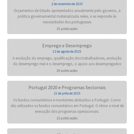
2 de novembro de 2025
Orçamentos de Estado apresentados anualmente pelo governo, a
politica governamental materializada neles, e se responde às
necessidades dos portugueses
25 publicações
Emprego e Desemprego
12 de agosto de 2025
A evolução do emprego, qualificação dos trabalhadores, evolução
do desemprego real e o desemprego, o apoio aos desempregados
29 publicações
Portugal 2020 e Programas Sectoriais
21 de julho de 2025
Os fundos comunitários e montantes atribuídos a Portugal. Como
são utilizados os fundos comunitários em Portugal. O ritmo e nível de
execução dos programas operacionais.
22 publicações