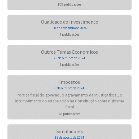
109 publicações
Qualidade do Investimento
10 de novembro de 2024
4 publicações
Outros Temas Económicos
25 de outubro de 2024
3 publicações
Impostos
6 de outubro de 2024
Política fiscal do governo, o agravamento da injustiça fiscal, o
incumprimento do estabelecido na Constituição sobre o sistema
fiscal
26 publicações
Simuladores
15 de agosto de 2024