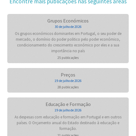
Encontre mais publicações nas seguintes áreas
Grupos Económicos
30 de julho de 2026
Os grupos económicos dominantes em Portugal, o seu poder de
mercado, o domínio do poder politico pelo poder económico,
condicionamento do crescimento económico por eles e a sua
importância no país
25 publicações
Preços
19 de julho de 2026
28 publicações
Educação e Formação
19 de julho de 2026
As despesas com educação e formação em Portugal e em outros
países. O Orçamento anual do Estado destinado à educação e
formação.
21 publicações