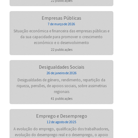
22 publicações
Empresas Públicas
7 de março de 2026
Situação económica e financeira das empresas públicas e
da sua capacidade para promover o crescimento
económico e o desenvolvimento
22 publicações
Desigualdades Sociais
26 de janeiro de 2026
Desigualdades de género, rendimento, repartição da
riqueza, pensões, de apoios sociais, sobre assimetrias
regionais
41 publicações
Emprego e Desemprego
12 de agosto de 2025
A evolução do emprego, qualificação dos trabalhadores,
evolução do desemprego real e o desemprego, o apoio