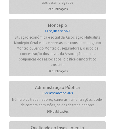
aos desempregados
29 publicações
Montepio
14 de julho de 2025
Situação económica e social da Associação Mutualista
Montepio Geral e das empresas que constituem o grupo
Montepio, Banco Montepio, seguradoras, o risco de
concentração dos ativos da Associação para as
poupanças dos associados, o défice democrático
existente
50 publicações
Administração Pública
17 de novembro de 2024
Número de trabalhadores, carreiras, remunerações, poder
de compra admissões, saídas de trabalhadores
109 publicações
Qualidade do Investimento