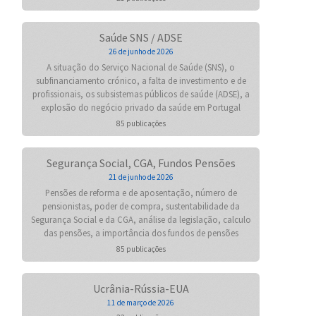
Saúde SNS / ADSE
26 de junho de 2026
A situação do Serviço Nacional de Saúde (SNS), o
subfinanciamento crónico, a falta de investimento e de
profissionais, os subsistemas públicos de saúde (ADSE), a
explosão do negócio privado da saúde em Portugal
85 publicações
Segurança Social, CGA, Fundos Pensões
21 de junho de 2026
Pensões de reforma e de aposentação, número de
pensionistas, poder de compra, sustentabilidade da
Segurança Social e da CGA, análise da legislação, calculo
das pensões, a importância dos fundos de pensões
85 publicações
Ucrânia-Rússia-EUA
11 de março de 2026