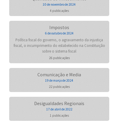
10 de novembro de 2024
4 publicações
Impostos
6 de outubro de 2024
Política fiscal do governo, o agravamento da injustiça
fiscal, o incumprimento do estabelecido na Constituição
sobre o sistema fiscal
26 publicações
Comunicação e Media
19 de março de 2024
22 publicações
Desigualdades Regionais
17 de abril de 2022
1 publicações