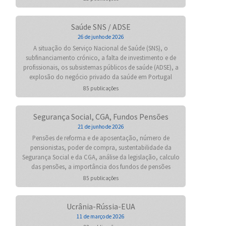
Saúde SNS / ADSE
26 de junho de 2026
A situação do Serviço Nacional de Saúde (SNS), o
subfinanciamento crónico, a falta de investimento e de
profissionais, os subsistemas públicos de saúde (ADSE), a
explosão do negócio privado da saúde em Portugal
85 publicações
Segurança Social, CGA, Fundos Pensões
21 de junho de 2026
Pensões de reforma e de aposentação, número de
pensionistas, poder de compra, sustentabilidade da
Segurança Social e da CGA, análise da legislação, calculo
das pensões, a importância dos fundos de pensões
85 publicações
Ucrânia-Rússia-EUA
11 de março de 2026