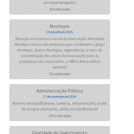
aos desempregados
29 publicações
Montepio
14 de julho de 2025
Situação económica e social da Associação Mutualista
Montepio Geral e das empresas que constituem o grupo
Montepio, Banco Montepio, seguradoras, o risco de
concentração dos ativos da Associação para as
poupanças dos associados, o défice democrático
existente
50 publicações
Administração Pública
17 de novembro de 2024
Número de trabalhadores, carreiras, remunerações, poder
de compra admissões, saídas de trabalhadores
109 publicações
Qualidade do Investimento