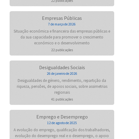
22 publicações
Empresas Públicas
7 de março de 2026
Situação económica e financeira das empresas públicas e
da sua capacidade para promover o crescimento
económico e o desenvolvimento
22 publicações
Desigualdades Sociais
26 de janeiro de 2026
Desigualdades de género, rendimento, repartição da
riqueza, pensões, de apoios sociais, sobre assimetrias
regionais
41 publicações
Emprego e Desemprego
12 de agosto de 2025
A evolução do emprego, qualificação dos trabalhadores,
evolução do desemprego real e o desemprego, o apoio