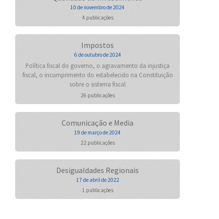
10 de novembro de 2024
4 publicações
Impostos
6 de outubro de 2024
Política fiscal do governo, o agravamento da injustiça
fiscal, o incumprimento do estabelecido na Constituição
sobre o sistema fiscal
26 publicações
Comunicação e Media
19 de março de 2024
22 publicações
Desigualdades Regionais
17 de abril de 2022
1 publicações