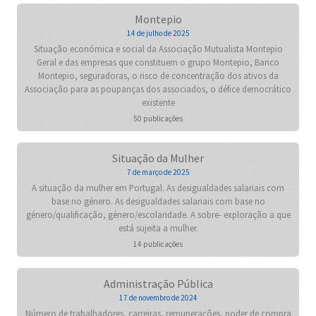
Montepio
14 de julho de 2025
Situação económica e social da Associação Mutualista Montepio
Geral e das empresas que constituem o grupo Montepio, Banco
Montepio, seguradoras, o risco de concentração dos ativos da
Associação para as poupanças dos associados, o défice democrático
existente
50 publicações
Situação da Mulher
7 de março de 2025
A situação da mulher em Portugal. As desigualdades salariais com
base no género. As desigualdades salariais com base no
género/qualificação, género/escolaridade. A sobre- exploração a que
está sujeita a mulher.
14 publicações
Administração Pública
17 de novembro de 2024
Número de trabalhadores, carreiras, remunerações, poder de compra