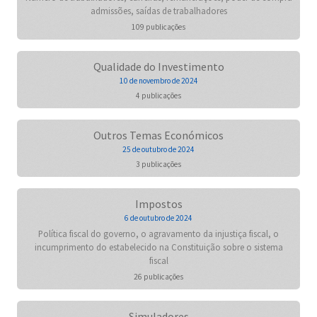
admissões, saídas de trabalhadores
109 publicações
Qualidade do Investimento
10 de novembro de 2024
4 publicações
Outros Temas Económicos
25 de outubro de 2024
3 publicações
Impostos
6 de outubro de 2024
Política fiscal do governo, o agravamento da injustiça fiscal, o
incumprimento do estabelecido na Constituição sobre o sistema
fiscal
26 publicações
Simuladores