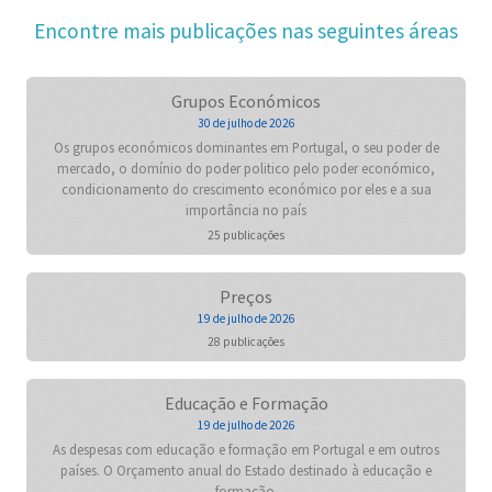
Encontre mais publicações nas seguintes áreas
Grupos Económicos
30 de julho de 2026
Os grupos económicos dominantes em Portugal, o seu poder de
mercado, o domínio do poder politico pelo poder económico,
condicionamento do crescimento económico por eles e a sua
importância no país
25 publicações
Preços
19 de julho de 2026
28 publicações
Educação e Formação
19 de julho de 2026
As despesas com educação e formação em Portugal e em outros
países. O Orçamento anual do Estado destinado à educação e
formação.