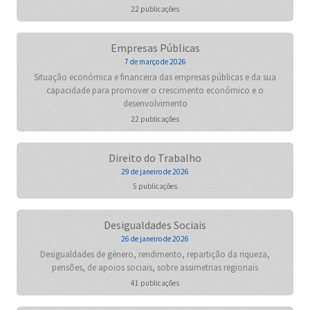
22 publicações
Empresas Públicas
7 de março de 2026
Situação económica e financeira das empresas públicas e da sua
capacidade para promover o crescimento económico e o
desenvolvimento
22 publicações
Direito do Trabalho
29 de janeiro de 2026
5 publicações
Desigualdades Sociais
26 de janeiro de 2026
Desigualdades de género, rendimento, repartição da riqueza,
pensões, de apoios sociais, sobre assimetrias regionais
41 publicações