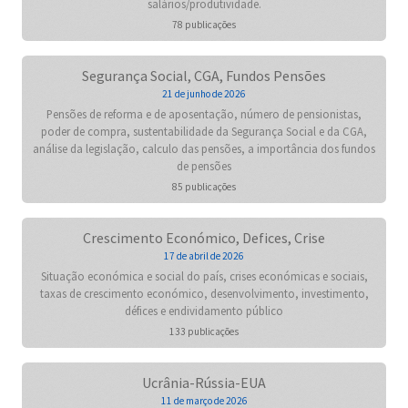
salários/produtividade.
78 publicações
Segurança Social, CGA, Fundos Pensões
21 de junho de 2026
Pensões de reforma e de aposentação, número de pensionistas,
poder de compra, sustentabilidade da Segurança Social e da CGA,
análise da legislação, calculo das pensões, a importância dos fundos
de pensões
85 publicações
Crescimento Económico, Defices, Crise
17 de abril de 2026
Situação económica e social do país, crises económicas e sociais,
taxas de crescimento económico, desenvolvimento, investimento,
défices e endividamento público
133 publicações
Ucrânia-Rússia-EUA
11 de março de 2026