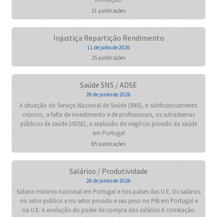
21 publicações
Injustiça Repartição Rendimento
11 de julho de 2026
25 publicações
Saúde SNS / ADSE
26 de junho de 2026
A situação do Serviço Nacional de Saúde (SNS), o subfinanciamento
crónico, a falta de investimento e de profissionais, os subsistemas
públicos de saúde (ADSE), a explosão do negócio privado da saúde
em Portugal
85 publicações
Salários / Produtividade
26 de junho de 2026
Salario mínimo nacional em Portugal e nos países das U.E. Os salários
no setor publico e no setor privado e seu peso no PIB em Portugal e
na U.E. A evolução do poder de compra dos salários A correlação