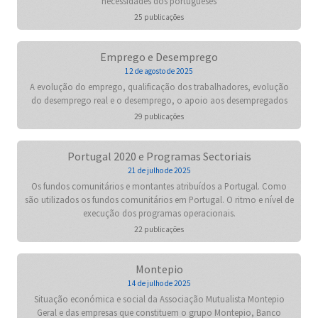
necessidades dos portugueses
25 publicações
Emprego e Desemprego
12 de agosto de 2025
A evolução do emprego, qualificação dos trabalhadores, evolução
do desemprego real e o desemprego, o apoio aos desempregados
29 publicações
Portugal 2020 e Programas Sectoriais
21 de julho de 2025
Os fundos comunitários e montantes atribuídos a Portugal. Como
são utilizados os fundos comunitários em Portugal. O ritmo e nível de
execução dos programas operacionais.
22 publicações
Montepio
14 de julho de 2025
Situação económica e social da Associação Mutualista Montepio
Geral e das empresas que constituem o grupo Montepio, Banco