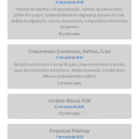
21 de junho de 2026
Pensões de reforma e de aposentação, número de pensionistas,
poder de compra, sustentabilidade da Segurança Social e da CGA,
análise da legislação, calculo das pensões, a importância dos fundos
de pensões
85 publicações
Crescimento Económico, Defices, Crise
17 de abril de 2026
Situação económica e social do país, crises económicas e sociais,
taxas de crescimento económico, desenvolvimento, investimento,
défices e endividamento público
133 publicações
Ucrânia-Rússia-EUA
11 de março de 2026
22 publicações
Empresas Públicas
7 de março de 2026