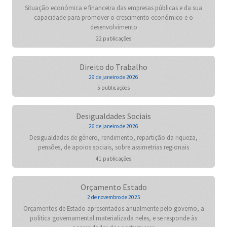
Situação económica e financeira das empresas públicas e da sua
capacidade para promover o crescimento económico e o
desenvolvimento
22 publicações
Direito do Trabalho
29 de janeiro de 2026
5 publicações
Desigualdades Sociais
26 de janeiro de 2026
Desigualdades de género, rendimento, repartição da riqueza,
pensões, de apoios sociais, sobre assimetrias regionais
41 publicações
Orçamento Estado
2 de novembro de 2025
Orçamentos de Estado apresentados anualmente pelo governo, a
politica governamental materializada neles, e se responde às