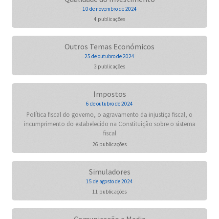
10 de novembro de 2024
4 publicações
Outros Temas Económicos
25 de outubro de 2024
3 publicações
Impostos
6 de outubro de 2024
Política fiscal do governo, o agravamento da injustiça fiscal, o
incumprimento do estabelecido na Constituição sobre o sistema
fiscal
26 publicações
Simuladores
15 de agosto de 2024
11 publicações