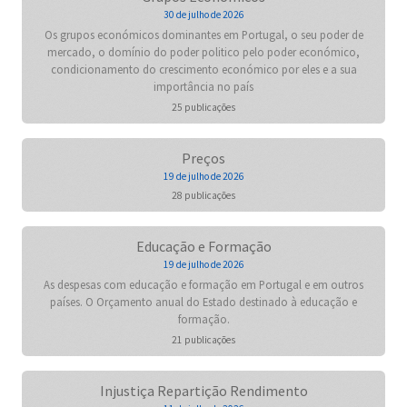
30 de julho de 2026
Os grupos económicos dominantes em Portugal, o seu poder de
mercado, o domínio do poder politico pelo poder económico,
condicionamento do crescimento económico por eles e a sua
importância no país
25 publicações
Preços
19 de julho de 2026
28 publicações
Educação e Formação
19 de julho de 2026
As despesas com educação e formação em Portugal e em outros
países. O Orçamento anual do Estado destinado à educação e
formação.
21 publicações
Injustiça Repartição Rendimento