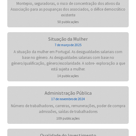
Montepio, seguradoras, o risco de concentração dos ativos da
Associação para as poupanças dos associados, o défice democrático
existente
50 publicações
Situação da Mulher
7 de março de 2025
A situação da mulher em Portugal. As desigualdades salariais com
base no género. As desigualdades salariais com base no
género/qualificação, género/escolaridade. A sobre- exploração a que
está sujeita a mulher.
14 publicações
Administração Pública
17 de novembro de 2024
Número de trabalhadores, carreiras, remunerações, poder de compra
admissões, saídas de trabalhadores
109 publicações
Qualidade do Investimento