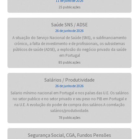
11 de julho de 2026
25 publicações
Saúde SNS / ADSE
26 de junho de 2026
A situação do Serviço Nacional de Saúde (SNS), o subfinanciamento
crónico, a falta de investimento e de profissionais, os subsistemas
públicos de saúde (ADSE), a explosão do negócio privado da saúde
em Portugal
85 publicações
Salários / Produtividade
26 de junho de 2026
Salario mínimo nacional em Portugal e nos países das U.E. Os salários
no setor publico e no setor privado e seu peso no PIB em Portugal e
na U.E. A evolução do poder de compra dos salários A correlação
salários/produtividade.
78 publicações
Segurança Social, CGA, Fundos Pensões