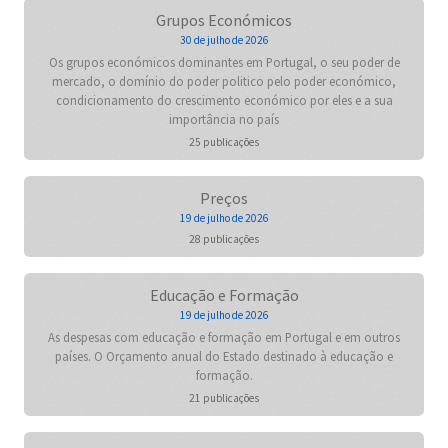
Grupos Económicos
30 de julho de 2026
Os grupos económicos dominantes em Portugal, o seu poder de
mercado, o domínio do poder politico pelo poder económico,
condicionamento do crescimento económico por eles e a sua
importância no país
25 publicações
Preços
19 de julho de 2026
28 publicações
Educação e Formação
19 de julho de 2026
As despesas com educação e formação em Portugal e em outros
países. O Orçamento anual do Estado destinado à educação e
formação.
21 publicações