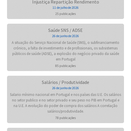
Injustiça Repartição Rendimento
11 de julho de 2026
25 publicações
Saúde SNS / ADSE
26 de junho de 2026
A situação do Serviço Nacional de Saúde (SNS), o subfinanciamento
crónico, a falta de investimento e de profissionais, os subsistemas
públicos de saúde (ADSE), a explosão do negócio privado da saúde
em Portugal
85 publicações
Salários / Produtividade
26 de junho de 2026
Salario mínimo nacional em Portugal e nos países das U.E. Os salários
no setor publico e no setor privado e seu peso no PIB em Portugal e
na U.E. A evolução do poder de compra dos salários A correlação
salários/produtividade.
78 publicações