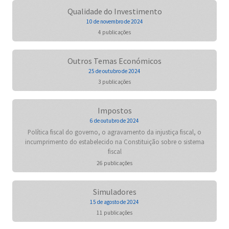
Qualidade do Investimento
10 de novembro de 2024
4 publicações
Outros Temas Económicos
25 de outubro de 2024
3 publicações
Impostos
6 de outubro de 2024
Política fiscal do governo, o agravamento da injustiça fiscal, o
incumprimento do estabelecido na Constituição sobre o sistema
fiscal
26 publicações
Simuladores
15 de agosto de 2024
11 publicações