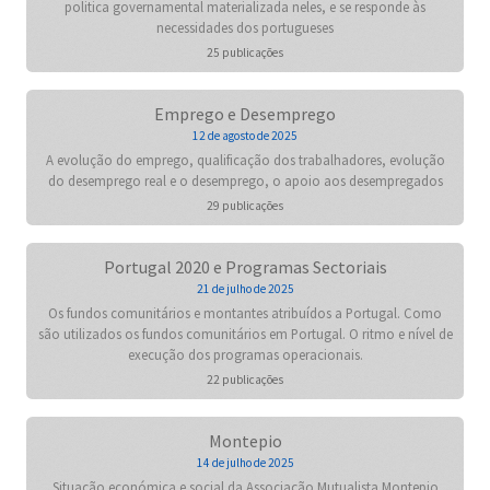
politica governamental materializada neles, e se responde às
necessidades dos portugueses
25 publicações
Emprego e Desemprego
12 de agosto de 2025
A evolução do emprego, qualificação dos trabalhadores, evolução
do desemprego real e o desemprego, o apoio aos desempregados
29 publicações
Portugal 2020 e Programas Sectoriais
21 de julho de 2025
Os fundos comunitários e montantes atribuídos a Portugal. Como
são utilizados os fundos comunitários em Portugal. O ritmo e nível de
execução dos programas operacionais.
22 publicações
Montepio
14 de julho de 2025
Situação económica e social da Associação Mutualista Montepio