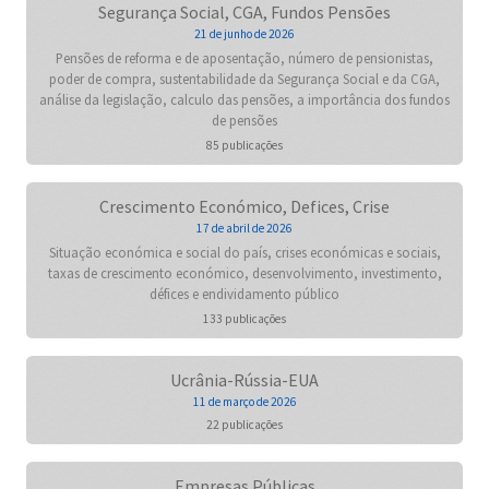
Segurança Social, CGA, Fundos Pensões
21 de junho de 2026
Pensões de reforma e de aposentação, número de pensionistas,
poder de compra, sustentabilidade da Segurança Social e da CGA,
análise da legislação, calculo das pensões, a importância dos fundos
de pensões
85 publicações
Crescimento Económico, Defices, Crise
17 de abril de 2026
Situação económica e social do país, crises económicas e sociais,
taxas de crescimento económico, desenvolvimento, investimento,
défices e endividamento público
133 publicações
Ucrânia-Rússia-EUA
11 de março de 2026
22 publicações
Empresas Públicas