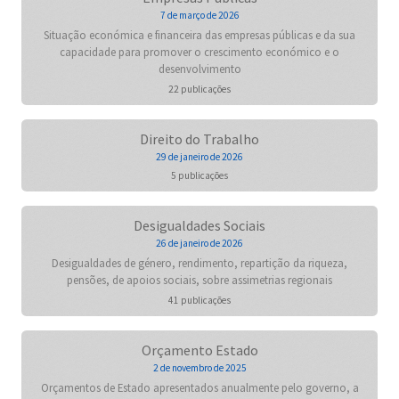
7 de março de 2026
Situação económica e financeira das empresas públicas e da sua
capacidade para promover o crescimento económico e o
desenvolvimento
22 publicações
Direito do Trabalho
29 de janeiro de 2026
5 publicações
Desigualdades Sociais
26 de janeiro de 2026
Desigualdades de género, rendimento, repartição da riqueza,
pensões, de apoios sociais, sobre assimetrias regionais
41 publicações
Orçamento Estado
2 de novembro de 2025
Orçamentos de Estado apresentados anualmente pelo governo, a