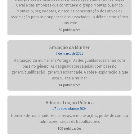
Geral e das empresas que constituem o grupo Montepio, Banco
Montepio, seguradoras, o risco de concentração dos ativos da
Associação para as poupanças dos associados, o défice democrático
existente
50 publicações
Situação da Mulher
7 de março de 2025
A situação da mulher em Portugal. As desigualdades salariais com
base no género. As desigualdades salariais com base no
género/qualificação, género/escolaridade. A sobre- exploração a que
está sujeita a mulher.
14 publicações
Administração Pública
17 de novembro de 2024
Número de trabalhadores, carreiras, remunerações, poder de compra
admissões, saídas de trabalhadores
109 publicações