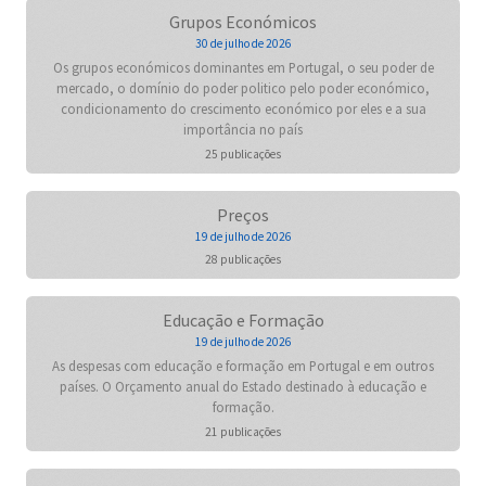
Grupos Económicos
30 de julho de 2026
Os grupos económicos dominantes em Portugal, o seu poder de
mercado, o domínio do poder politico pelo poder económico,
condicionamento do crescimento económico por eles e a sua
importância no país
25 publicações
Preços
19 de julho de 2026
28 publicações
Educação e Formação
19 de julho de 2026
As despesas com educação e formação em Portugal e em outros
países. O Orçamento anual do Estado destinado à educação e
formação.
21 publicações