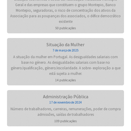
Geral e das empresas que constituem o grupo Montepio, Banco
Montepio, seguradoras, o risco de concentração dos ativos da
Associação para as poupanças dos associados, o défice democrático
existente
50 publicações
Situação da Mulher
7 de março de 2025
A situação da mulher em Portugal. As desigualdades salariais com
base no género. As desigualdades salariais com base no
género/qualificação, género/escolaridade. A sobre- exploração a que
está sujeita a mulher.
14 publicações
Administração Pública
17 de novembro de 2024
Número de trabalhadores, carreiras, remunerações, poder de compra
admissões, saídas de trabalhadores
109 publicações