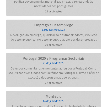
politica governamental materializada neles, e se responde às
necessidades dos portugueses
25 publicações
Emprego e Desemprego
12 de agosto de 2025
A evolução do emprego, qualificação dos trabalhadores, evolução
do desemprego real e o desemprego, o apoio aos desempregados
29 publicações
Portugal 2020 e Programas Sectoriais
21 de julho de 2025
Os fundos comunitários e montantes atribuídos a Portugal. Como
são utilizados os fundos comunitários em Portugal. O ritmo e nível de
execução dos programas operacionais.
22 publicações
Montepio
14 de julho de 2025
Situação económica e social da Associação Mutualista Montepio