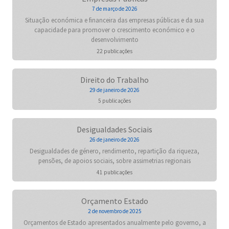
7 de março de 2026
Situação económica e financeira das empresas públicas e da sua
capacidade para promover o crescimento económico e o
desenvolvimento
22 publicações
Direito do Trabalho
29 de janeiro de 2026
5 publicações
Desigualdades Sociais
26 de janeiro de 2026
Desigualdades de género, rendimento, repartição da riqueza,
pensões, de apoios sociais, sobre assimetrias regionais
41 publicações
Orçamento Estado
2 de novembro de 2025
Orçamentos de Estado apresentados anualmente pelo governo, a