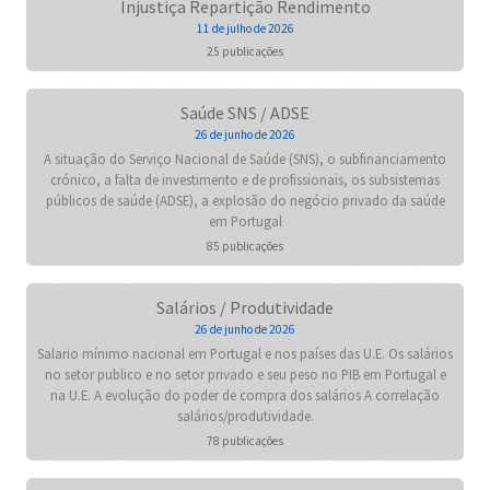
Injustiça Repartição Rendimento
11 de julho de 2026
25 publicações
Saúde SNS / ADSE
26 de junho de 2026
A situação do Serviço Nacional de Saúde (SNS), o subfinanciamento
crónico, a falta de investimento e de profissionais, os subsistemas
públicos de saúde (ADSE), a explosão do negócio privado da saúde
em Portugal
85 publicações
Salários / Produtividade
26 de junho de 2026
Salario mínimo nacional em Portugal e nos países das U.E. Os salários
no setor publico e no setor privado e seu peso no PIB em Portugal e
na U.E. A evolução do poder de compra dos salários A correlação
salários/produtividade.
78 publicações