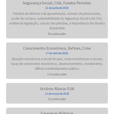
Segurança Social, CGA, Fundos Pensões
21 de junho de 2026
Pensões de reforma e de aposentação, número de pensionistas,
poder de compra, sustentabilidade da Segurança Social e da CGA,
análise da legislação, calculo das pensões, a importância dos fundos
de pensões
85 publicações
Crescimento Económico, Defices, Crise
17 de abril de 2026
Situação económica e social do país, crises económicas e sociais,
taxas de crescimento económico, desenvolvimento, investimento,
défices e endividamento público
133 publicações
Ucrânia-Rússia-EUA
11 de março de 2026
22 publicações
Empresas Públicas