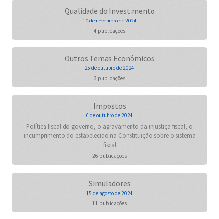
Qualidade do Investimento
10 de novembro de 2024
4 publicações
Outros Temas Económicos
25 de outubro de 2024
3 publicações
Impostos
6 de outubro de 2024
Política fiscal do governo, o agravamento da injustiça fiscal, o
incumprimento do estabelecido na Constituição sobre o sistema
fiscal
26 publicações
Simuladores
15 de agosto de 2024
11 publicações