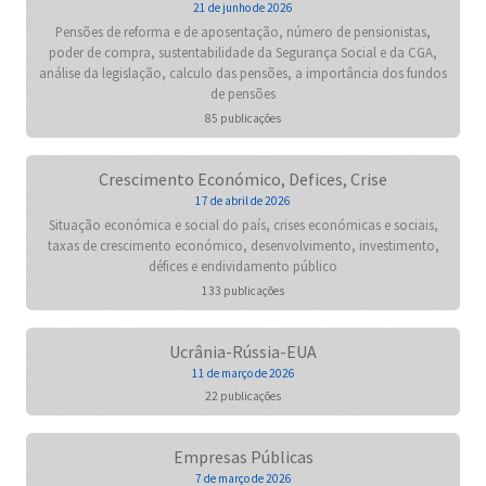
21 de junho de 2026
Pensões de reforma e de aposentação, número de pensionistas,
poder de compra, sustentabilidade da Segurança Social e da CGA,
análise da legislação, calculo das pensões, a importância dos fundos
de pensões
85 publicações
Crescimento Económico, Defices, Crise
17 de abril de 2026
Situação económica e social do país, crises económicas e sociais,
taxas de crescimento económico, desenvolvimento, investimento,
défices e endividamento público
133 publicações
Ucrânia-Rússia-EUA
11 de março de 2026
22 publicações
Empresas Públicas
7 de março de 2026