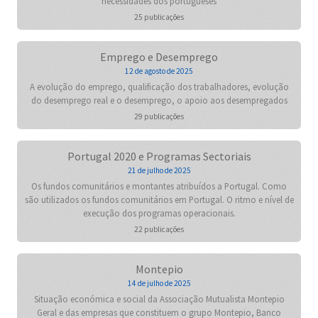
necessidades dos portugueses
25 publicações
Emprego e Desemprego
12 de agosto de 2025
A evolução do emprego, qualificação dos trabalhadores, evolução
do desemprego real e o desemprego, o apoio aos desempregados
29 publicações
Portugal 2020 e Programas Sectoriais
21 de julho de 2025
Os fundos comunitários e montantes atribuídos a Portugal. Como
são utilizados os fundos comunitários em Portugal. O ritmo e nível de
execução dos programas operacionais.
22 publicações
Montepio
14 de julho de 2025
Situação económica e social da Associação Mutualista Montepio
Geral e das empresas que constituem o grupo Montepio, Banco