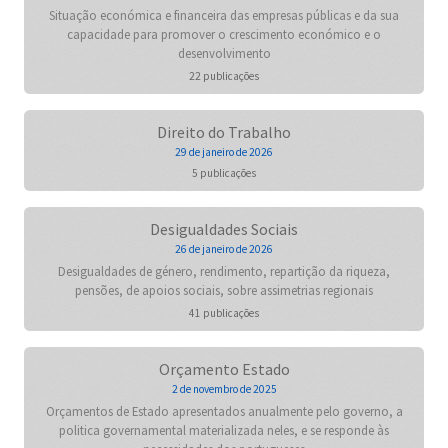
Situação económica e financeira das empresas públicas e da sua
capacidade para promover o crescimento económico e o
desenvolvimento
22 publicações
Direito do Trabalho
29 de janeiro de 2026
5 publicações
Desigualdades Sociais
26 de janeiro de 2026
Desigualdades de género, rendimento, repartição da riqueza,
pensões, de apoios sociais, sobre assimetrias regionais
41 publicações
Orçamento Estado
2 de novembro de 2025
Orçamentos de Estado apresentados anualmente pelo governo, a
politica governamental materializada neles, e se responde às