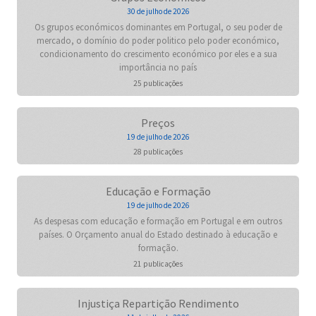
30 de julho de 2026
Os grupos económicos dominantes em Portugal, o seu poder de
mercado, o domínio do poder politico pelo poder económico,
condicionamento do crescimento económico por eles e a sua
importância no país
25 publicações
Preços
19 de julho de 2026
28 publicações
Educação e Formação
19 de julho de 2026
As despesas com educação e formação em Portugal e em outros
países. O Orçamento anual do Estado destinado à educação e
formação.
21 publicações
Injustiça Repartição Rendimento