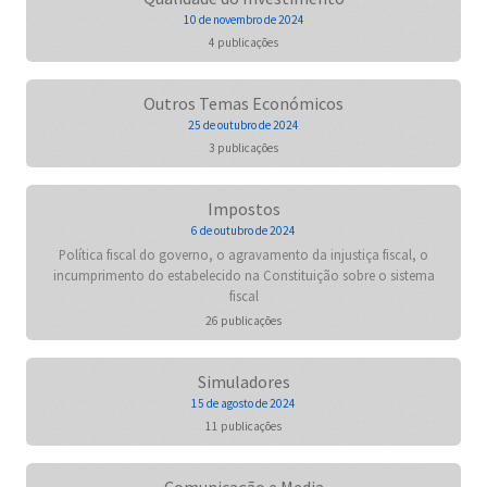
10 de novembro de 2024
4 publicações
Outros Temas Económicos
25 de outubro de 2024
3 publicações
Impostos
6 de outubro de 2024
Política fiscal do governo, o agravamento da injustiça fiscal, o
incumprimento do estabelecido na Constituição sobre o sistema
fiscal
26 publicações
Simuladores
15 de agosto de 2024
11 publicações