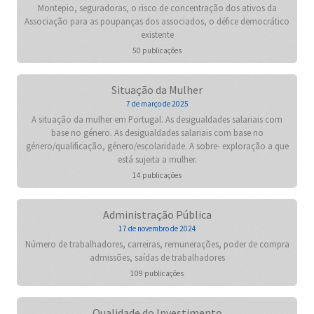
Montepio, seguradoras, o risco de concentração dos ativos da
Associação para as poupanças dos associados, o défice democrático
existente
50 publicações
Situação da Mulher
7 de março de 2025
A situação da mulher em Portugal. As desigualdades salariais com
base no género. As desigualdades salariais com base no
género/qualificação, género/escolaridade. A sobre- exploração a que
está sujeita a mulher.
14 publicações
Administração Pública
17 de novembro de 2024
Número de trabalhadores, carreiras, remunerações, poder de compra
admissões, saídas de trabalhadores
109 publicações
Qualidade do Investimento