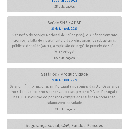
11 de julho de 2026
25 publicações
Saúde SNS / ADSE
26 de junho de 2026
A situação do Serviço Nacional de Saúde (SNS), o subfinanciamento
crónico, a falta de investimento e de profissionais, os subsistemas
públicos de saúde (ADSE), a explosão do negócio privado da saúde
em Portugal
85 publicações
Salários / Produtividade
26 de junho de 2026
Salario mínimo nacional em Portugal e nos países das U.E. Os salários
no setor publico e no setor privado e seu peso no PIB em Portugal e
na U.E. A evolução do poder de compra dos salários A correlação
salários/produtividade.
78 publicações
Segurança Social, CGA, Fundos Pensões