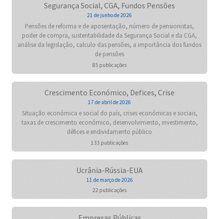
Segurança Social, CGA, Fundos Pensões
21 de junho de 2026
Pensões de reforma e de aposentação, número de pensionistas,
poder de compra, sustentabilidade da Segurança Social e da CGA,
análise da legislação, calculo das pensões, a importância dos fundos
de pensões
85 publicações
Crescimento Económico, Defices, Crise
17 de abril de 2026
Situação económica e social do país, crises económicas e sociais,
taxas de crescimento económico, desenvolvimento, investimento,
défices e endividamento público
133 publicações
Ucrânia-Rússia-EUA
11 de março de 2026
22 publicações
Empresas Públicas