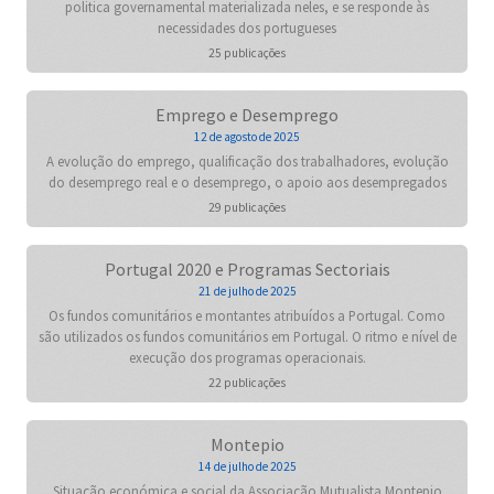
politica governamental materializada neles, e se responde às
necessidades dos portugueses
25 publicações
Emprego e Desemprego
12 de agosto de 2025
A evolução do emprego, qualificação dos trabalhadores, evolução
do desemprego real e o desemprego, o apoio aos desempregados
29 publicações
Portugal 2020 e Programas Sectoriais
21 de julho de 2025
Os fundos comunitários e montantes atribuídos a Portugal. Como
são utilizados os fundos comunitários em Portugal. O ritmo e nível de
execução dos programas operacionais.
22 publicações
Montepio
14 de julho de 2025
Situação económica e social da Associação Mutualista Montepio