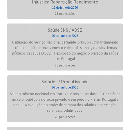
Injustiça Repartição Rendimento
11 de julho de 2026
25 publicações
Saúde SNS / ADSE
26 de junho de 2026
A situação do Serviço Nacional de Saúde (SNS), o subfinanciamento
crónico, a falta de investimento e de profissionais, os subsistemas
públicos de saúde (ADSE), a explosão do negócio privado da saúde
em Portugal
85 publicações
Salários / Produtividade
26 de junho de 2026
Salario mínimo nacional em Portugal e nos países das U.E. Os salários
no setor publico e no setor privado e seu peso no PIB em Portugal e
na U.E. A evolução do poder de compra dos salários A correlação
salários/produtividade.
78 publicações