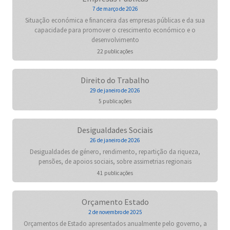
7 de março de 2026
Situação económica e financeira das empresas públicas e da sua
capacidade para promover o crescimento económico e o
desenvolvimento
22 publicações
Direito do Trabalho
29 de janeiro de 2026
5 publicações
Desigualdades Sociais
26 de janeiro de 2026
Desigualdades de género, rendimento, repartição da riqueza,
pensões, de apoios sociais, sobre assimetrias regionais
41 publicações
Orçamento Estado
2 de novembro de 2025
Orçamentos de Estado apresentados anualmente pelo governo, a