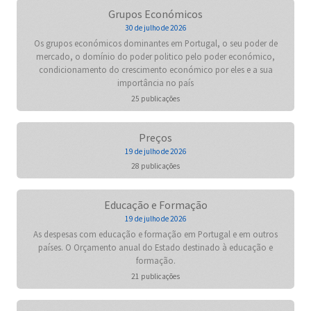
Grupos Económicos
30 de julho de 2026
Os grupos económicos dominantes em Portugal, o seu poder de
mercado, o domínio do poder politico pelo poder económico,
condicionamento do crescimento económico por eles e a sua
importância no país
25 publicações
Preços
19 de julho de 2026
28 publicações
Educação e Formação
19 de julho de 2026
As despesas com educação e formação em Portugal e em outros
países. O Orçamento anual do Estado destinado à educação e
formação.
21 publicações