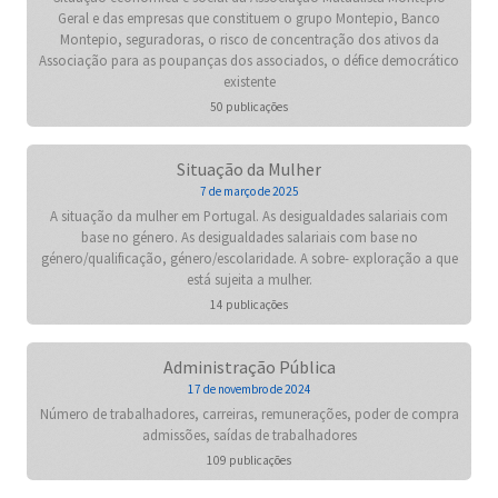
Geral e das empresas que constituem o grupo Montepio, Banco
Montepio, seguradoras, o risco de concentração dos ativos da
Associação para as poupanças dos associados, o défice democrático
existente
50 publicações
Situação da Mulher
7 de março de 2025
A situação da mulher em Portugal. As desigualdades salariais com
base no género. As desigualdades salariais com base no
género/qualificação, género/escolaridade. A sobre- exploração a que
está sujeita a mulher.
14 publicações
Administração Pública
17 de novembro de 2024
Número de trabalhadores, carreiras, remunerações, poder de compra
admissões, saídas de trabalhadores
109 publicações