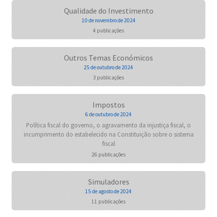
Qualidade do Investimento
10 de novembro de 2024
4 publicações
Outros Temas Económicos
25 de outubro de 2024
3 publicações
Impostos
6 de outubro de 2024
Política fiscal do governo, o agravamento da injustiça fiscal, o
incumprimento do estabelecido na Constituição sobre o sistema
fiscal
26 publicações
Simuladores
15 de agosto de 2024
11 publicações