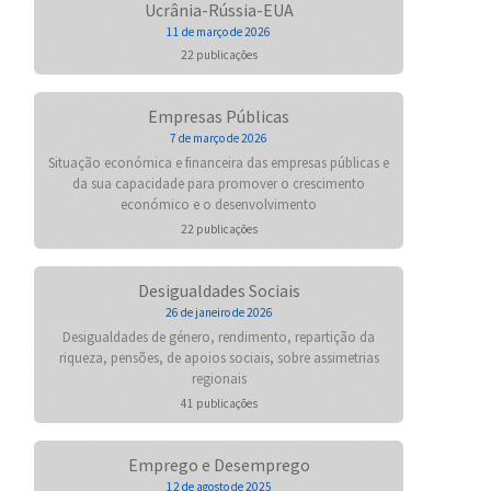
Ucrânia-Rússia-EUA
11 de março de 2026
22 publicações
Empresas Públicas
7 de março de 2026
Situação económica e financeira das empresas públicas e
da sua capacidade para promover o crescimento
económico e o desenvolvimento
22 publicações
Desigualdades Sociais
26 de janeiro de 2026
Desigualdades de género, rendimento, repartição da
riqueza, pensões, de apoios sociais, sobre assimetrias
regionais
41 publicações
Emprego e Desemprego
12 de agosto de 2025