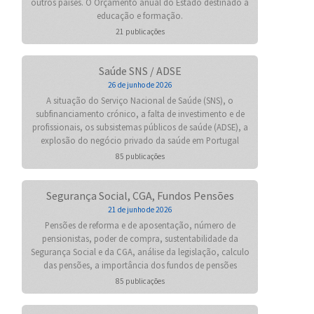
outros países. O Orçamento anual do Estado destinado à
educação e formação.
21 publicações
Saúde SNS / ADSE
26 de junho de 2026
A situação do Serviço Nacional de Saúde (SNS), o
subfinanciamento crónico, a falta de investimento e de
profissionais, os subsistemas públicos de saúde (ADSE), a
explosão do negócio privado da saúde em Portugal
85 publicações
Segurança Social, CGA, Fundos Pensões
21 de junho de 2026
Pensões de reforma e de aposentação, número de
pensionistas, poder de compra, sustentabilidade da
Segurança Social e da CGA, análise da legislação, calculo
das pensões, a importância dos fundos de pensões
85 publicações