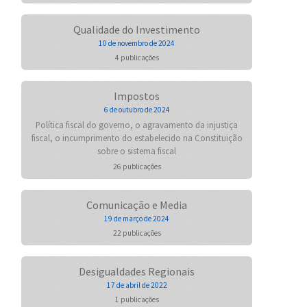
Qualidade do Investimento
10 de novembro de 2024
4 publicações
Impostos
6 de outubro de 2024
Política fiscal do governo, o agravamento da injustiça
fiscal, o incumprimento do estabelecido na Constituição
sobre o sistema fiscal
26 publicações
Comunicação e Media
19 de março de 2024
22 publicações
Desigualdades Regionais
17 de abril de 2022
1 publicações