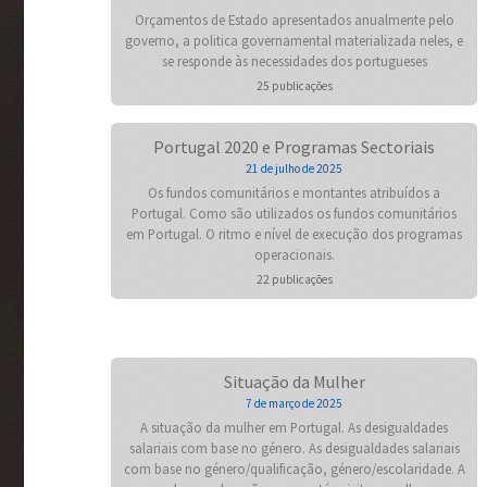
Orçamentos de Estado apresentados anualmente pelo
governo, a politica governamental materializada neles, e
se responde às necessidades dos portugueses
25 publicações
Portugal 2020 e Programas Sectoriais
21 de julho de 2025
Os fundos comunitários e montantes atribuídos a
Portugal. Como são utilizados os fundos comunitários
em Portugal. O ritmo e nível de execução dos programas
operacionais.
22 publicações
Situação da Mulher
7 de março de 2025
A situação da mulher em Portugal. As desigualdades
salariais com base no género. As desigualdades salariais
com base no género/qualificação, género/escolaridade. A