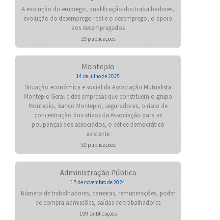
A evolução do emprego, qualificação dos trabalhadores,
evolução do desemprego real e o desemprego, o apoio
aos desempregados
29 publicações
Montepio
14 de julho de 2025
Situação económica e social da Associação Mutualista
Montepio Geral e das empresas que constituem o grupo
Montepio, Banco Montepio, seguradoras, o risco de
concentração dos ativos da Associação para as
poupanças dos associados, o défice democrático
existente
50 publicações
Administração Pública
17 de novembro de 2024
Número de trabalhadores, carreiras, remunerações, poder
de compra admissões, saídas de trabalhadores
109 publicações