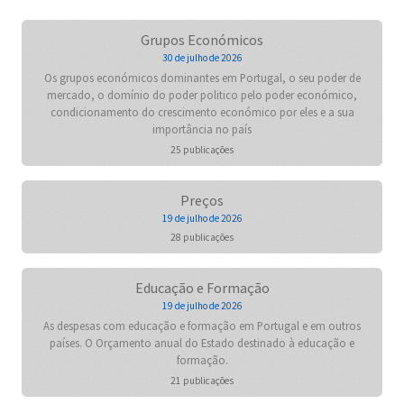
Grupos Económicos
30 de julho de 2026
Os grupos económicos dominantes em Portugal, o seu poder de
mercado, o domínio do poder politico pelo poder económico,
condicionamento do crescimento económico por eles e a sua
importância no país
25 publicações
Preços
19 de julho de 2026
28 publicações
Educação e Formação
19 de julho de 2026
As despesas com educação e formação em Portugal e em outros
países. O Orçamento anual do Estado destinado à educação e
formação.
21 publicações