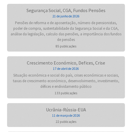
Segurança Social, CGA, Fundos Pensões
21 de junho de 2026
Pensões de reforma e de aposentação, número de pensionistas,
poder de compra, sustentabilidade da Segurança Social e da CGA,
análise da legislação, calculo das pensões, a importância dos fundos
de pensões
85 publicações
Crescimento Económico, Defices, Crise
17 de abril de 2026
Situação económica e social do país, crises económicas e sociais,
taxas de crescimento económico, desenvolvimento, investimento,
défices e endividamento público
133 publicações
Ucrânia-Rússia-EUA
11 de março de 2026
22 publicações