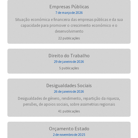
Empresas Públicas
7 de março de 2026
Situação económica e financeira das empresas públicas e da sua
capacidade para promover o crescimento económico e o
desenvolvimento
22 publicações
Direito do Trabalho
29 de janeiro de 2026
5 publicações
Desigualdades Sociais
26 de janeiro de 2026
Desigualdades de género, rendimento, repartição da riqueza,
pensões, de apoios sociais, sobre assimetrias regionais
41 publicações
Orçamento Estado
2 de novembro de 2025