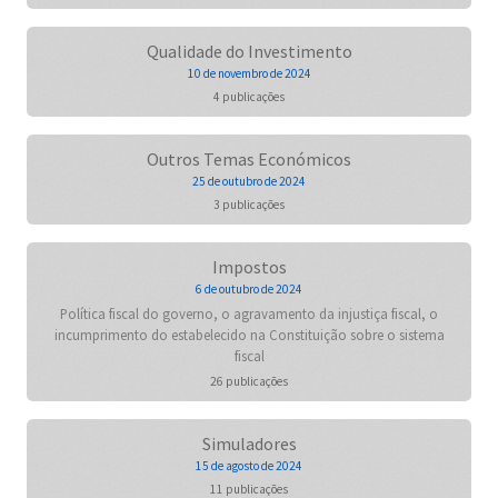
Qualidade do Investimento
10 de novembro de 2024
4 publicações
Outros Temas Económicos
25 de outubro de 2024
3 publicações
Impostos
6 de outubro de 2024
Política fiscal do governo, o agravamento da injustiça fiscal, o
incumprimento do estabelecido na Constituição sobre o sistema
fiscal
26 publicações
Simuladores
15 de agosto de 2024
11 publicações