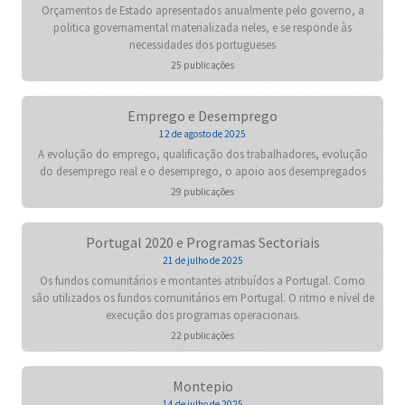
Orçamentos de Estado apresentados anualmente pelo governo, a
politica governamental materializada neles, e se responde às
necessidades dos portugueses
25 publicações
Emprego e Desemprego
12 de agosto de 2025
A evolução do emprego, qualificação dos trabalhadores, evolução
do desemprego real e o desemprego, o apoio aos desempregados
29 publicações
Portugal 2020 e Programas Sectoriais
21 de julho de 2025
Os fundos comunitários e montantes atribuídos a Portugal. Como
são utilizados os fundos comunitários em Portugal. O ritmo e nível de
execução dos programas operacionais.
22 publicações
Montepio
14 de julho de 2025