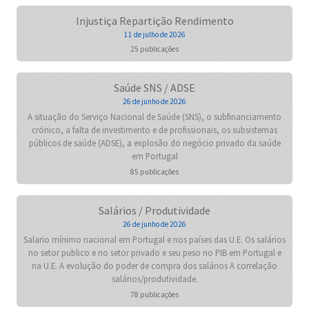
Injustiça Repartição Rendimento
11 de julho de 2026
25 publicações
Saúde SNS / ADSE
26 de junho de 2026
A situação do Serviço Nacional de Saúde (SNS), o subfinanciamento
crónico, a falta de investimento e de profissionais, os subsistemas
públicos de saúde (ADSE), a explosão do negócio privado da saúde
em Portugal
85 publicações
Salários / Produtividade
26 de junho de 2026
Salario mínimo nacional em Portugal e nos países das U.E. Os salários
no setor publico e no setor privado e seu peso no PIB em Portugal e
na U.E. A evolução do poder de compra dos salários A correlação
salários/produtividade.
78 publicações