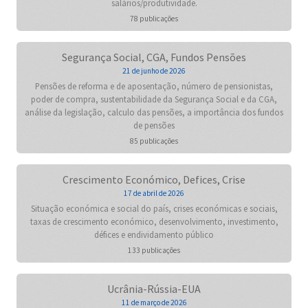
salários/produtividade.
78 publicações
Segurança Social, CGA, Fundos Pensões
21 de junho de 2026
Pensões de reforma e de aposentação, número de pensionistas,
poder de compra, sustentabilidade da Segurança Social e da CGA,
análise da legislação, calculo das pensões, a importância dos fundos
de pensões
85 publicações
Crescimento Económico, Defices, Crise
17 de abril de 2026
Situação económica e social do país, crises económicas e sociais,
taxas de crescimento económico, desenvolvimento, investimento,
défices e endividamento público
133 publicações
Ucrânia-Rússia-EUA
11 de março de 2026