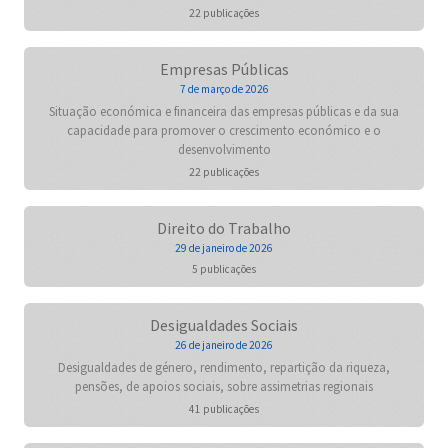
22 publicações
Empresas Públicas
7 de março de 2026
Situação económica e financeira das empresas públicas e da sua
capacidade para promover o crescimento económico e o
desenvolvimento
22 publicações
Direito do Trabalho
29 de janeiro de 2026
5 publicações
Desigualdades Sociais
26 de janeiro de 2026
Desigualdades de género, rendimento, repartição da riqueza,
pensões, de apoios sociais, sobre assimetrias regionais
41 publicações