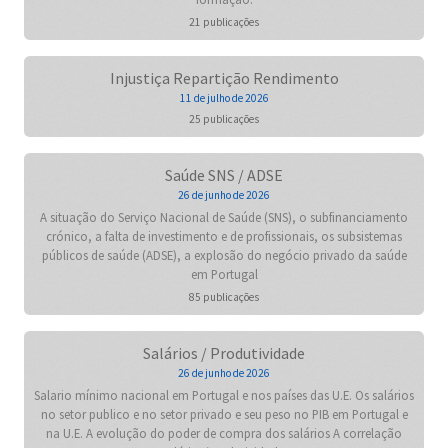
21 publicações
Injustiça Repartição Rendimento
11 de julho de 2026
25 publicações
Saúde SNS / ADSE
26 de junho de 2026
A situação do Serviço Nacional de Saúde (SNS), o subfinanciamento
crónico, a falta de investimento e de profissionais, os subsistemas
públicos de saúde (ADSE), a explosão do negócio privado da saúde
em Portugal
85 publicações
Salários / Produtividade
26 de junho de 2026
Salario mínimo nacional em Portugal e nos países das U.E. Os salários
no setor publico e no setor privado e seu peso no PIB em Portugal e
na U.E. A evolução do poder de compra dos salários A correlação