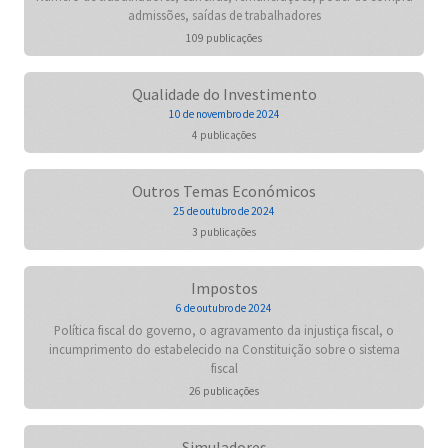
admissões, saídas de trabalhadores
109 publicações
Qualidade do Investimento
10 de novembro de 2024
4 publicações
Outros Temas Económicos
25 de outubro de 2024
3 publicações
Impostos
6 de outubro de 2024
Política fiscal do governo, o agravamento da injustiça fiscal, o
incumprimento do estabelecido na Constituição sobre o sistema
fiscal
26 publicações
Simuladores