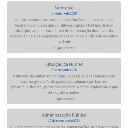
Montepio
14 de julho de 2025
Situação económica e social da Associação Mutualista Montepio
Geral e das empresas que constituem o grupo Montepio, Banco
Montepio, seguradoras, o risco de concentração dos ativos da
Associação para as poupanças dos associados, o défice democrático
existente
50 publicações
Situação da Mulher
7 de março de 2025
A situação da mulher em Portugal. As desigualdades salariais com
base no género. As desigualdades salariais com base no
género/qualificação, género/escolaridade. A sobre- exploração a que
está sujeita a mulher.
14 publicações
Administração Pública
17 de novembro de 2024
Número de trabalhadores, carreiras, remunerações, poder de compra