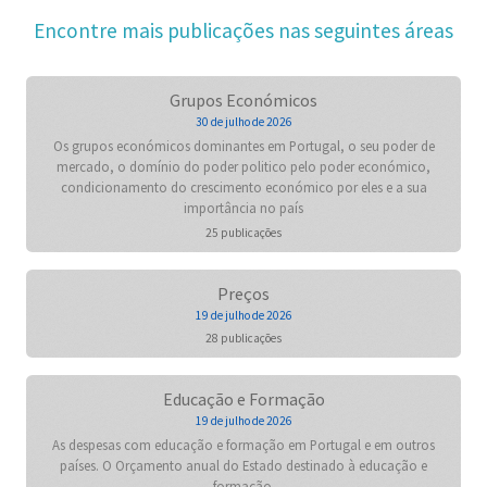
Encontre mais publicações nas seguintes áreas
Grupos Económicos
30 de julho de 2026
Os grupos económicos dominantes em Portugal, o seu poder de
mercado, o domínio do poder politico pelo poder económico,
condicionamento do crescimento económico por eles e a sua
importância no país
25 publicações
Preços
19 de julho de 2026
28 publicações
Educação e Formação
19 de julho de 2026
As despesas com educação e formação em Portugal e em outros
países. O Orçamento anual do Estado destinado à educação e
formação.