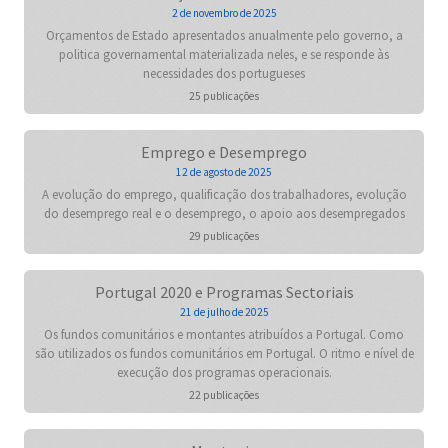
2 de novembro de 2025
Orçamentos de Estado apresentados anualmente pelo governo, a
politica governamental materializada neles, e se responde às
necessidades dos portugueses
25 publicações
Emprego e Desemprego
12 de agosto de 2025
A evolução do emprego, qualificação dos trabalhadores, evolução
do desemprego real e o desemprego, o apoio aos desempregados
29 publicações
Portugal 2020 e Programas Sectoriais
21 de julho de 2025
Os fundos comunitários e montantes atribuídos a Portugal. Como
são utilizados os fundos comunitários em Portugal. O ritmo e nível de
execução dos programas operacionais.
22 publicações