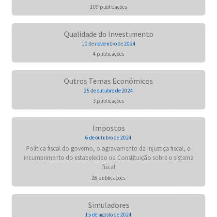
109 publicações
Qualidade do Investimento
10 de novembro de 2024
4 publicações
Outros Temas Económicos
25 de outubro de 2024
3 publicações
Impostos
6 de outubro de 2024
Política fiscal do governo, o agravamento da injustiça fiscal, o
incumprimento do estabelecido na Constituição sobre o sistema
fiscal
26 publicações
Simuladores
15 de agosto de 2024