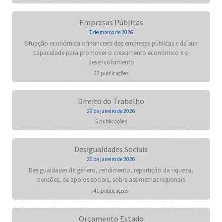
Empresas Públicas
7 de março de 2026
Situação económica e financeira das empresas públicas e da sua
capacidade para promover o crescimento económico e o
desenvolvimento
22 publicações
Direito do Trabalho
29 de janeiro de 2026
5 publicações
Desigualdades Sociais
26 de janeiro de 2026
Desigualdades de género, rendimento, repartição da riqueza,
pensões, de apoios sociais, sobre assimetrias regionais
41 publicações
Orçamento Estado