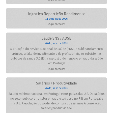
Injustiça Repartição Rendimento
11 de julho de 2026
25 publicações
Saúde SNS / ADSE
26 de junho de 2026
A situação do Serviço Nacional de Saúde (SNS), o subfinanciamento
crónico, a falta de investimento e de profissionais, os subsistemas
públicos de saúde (ADSE), a explosão do negócio privado da saúde
em Portugal
85 publicações
Salários / Produtividade
26 de junho de 2026
Salario mínimo nacional em Portugal e nos países das U.E. Os salários
no setor publico e no setor privado e seu peso no PIB em Portugal e
na U.E. A evolução do poder de compra dos salários A correlação
salários/produtividade.