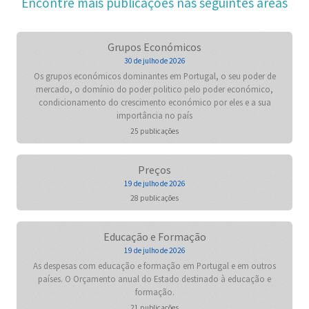
Encontre mais publicações nas seguintes áreas
Grupos Económicos
30 de julho de 2026
Os grupos económicos dominantes em Portugal, o seu poder de
mercado, o domínio do poder politico pelo poder económico,
condicionamento do crescimento económico por eles e a sua
importância no país
25 publicações
Preços
19 de julho de 2026
28 publicações
Educação e Formação
19 de julho de 2026
As despesas com educação e formação em Portugal e em outros
países. O Orçamento anual do Estado destinado à educação e
formação.
21 publicações