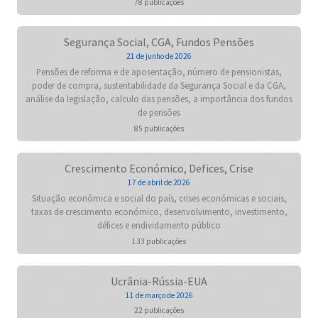
78 publicações
Segurança Social, CGA, Fundos Pensões
21 de junho de 2026
Pensões de reforma e de aposentação, número de pensionistas,
poder de compra, sustentabilidade da Segurança Social e da CGA,
análise da legislação, calculo das pensões, a importância dos fundos
de pensões
85 publicações
Crescimento Económico, Defices, Crise
17 de abril de 2026
Situação económica e social do país, crises económicas e sociais,
taxas de crescimento económico, desenvolvimento, investimento,
défices e endividamento público
133 publicações
Ucrânia-Rússia-EUA
11 de março de 2026
22 publicações