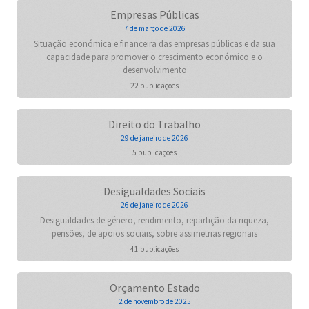
Empresas Públicas
7 de março de 2026
Situação económica e financeira das empresas públicas e da sua
capacidade para promover o crescimento económico e o
desenvolvimento
22 publicações
Direito do Trabalho
29 de janeiro de 2026
5 publicações
Desigualdades Sociais
26 de janeiro de 2026
Desigualdades de género, rendimento, repartição da riqueza,
pensões, de apoios sociais, sobre assimetrias regionais
41 publicações
Orçamento Estado
2 de novembro de 2025