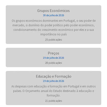
Grupos Económicos
30 de julho de 2026
Os grupos económicos dominantes em Portugal, o seu poder de
mercado, o domínio do poder politico pelo poder económico,
condicionamento do crescimento económico por eles e a sua
importância no país
25 publicações
Preços
19 de julho de 2026
28 publicações
Educação e Formação
19 de julho de 2026
As despesas com educação e formação em Portugal e em outros
países. O Orçamento anual do Estado destinado à educação e
formação.
21 publicações