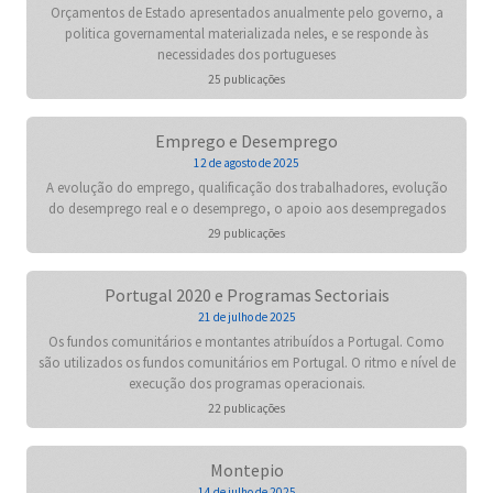
Orçamentos de Estado apresentados anualmente pelo governo, a
politica governamental materializada neles, e se responde às
necessidades dos portugueses
25 publicações
Emprego e Desemprego
12 de agosto de 2025
A evolução do emprego, qualificação dos trabalhadores, evolução
do desemprego real e o desemprego, o apoio aos desempregados
29 publicações
Portugal 2020 e Programas Sectoriais
21 de julho de 2025
Os fundos comunitários e montantes atribuídos a Portugal. Como
são utilizados os fundos comunitários em Portugal. O ritmo e nível de
execução dos programas operacionais.
22 publicações
Montepio
14 de julho de 2025