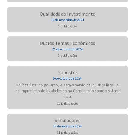
Qualidade do Investimento
10 de novembro de 2024
4 publicações
Outros Temas Económicos
25 de outubro de 2024
3 publicações
Impostos
6 de outubro de 2024
Política fiscal do governo, o agravamento da injustiça fiscal, o
incumprimento do estabelecido na Constituição sobre o sistema
fiscal
26 publicações
Simuladores
15 de agosto de 2024
11 publicações