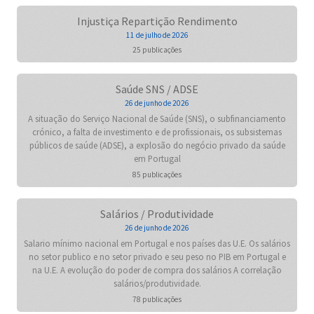
Injustiça Repartição Rendimento
11 de julho de 2026
25 publicações
Saúde SNS / ADSE
26 de junho de 2026
A situação do Serviço Nacional de Saúde (SNS), o subfinanciamento
crónico, a falta de investimento e de profissionais, os subsistemas
públicos de saúde (ADSE), a explosão do negócio privado da saúde
em Portugal
85 publicações
Salários / Produtividade
26 de junho de 2026
Salario mínimo nacional em Portugal e nos países das U.E. Os salários
no setor publico e no setor privado e seu peso no PIB em Portugal e
na U.E. A evolução do poder de compra dos salários A correlação
salários/produtividade.
78 publicações