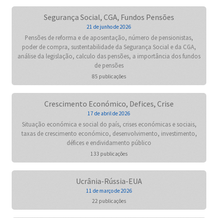
Segurança Social, CGA, Fundos Pensões
21 de junho de 2026
Pensões de reforma e de aposentação, número de pensionistas,
poder de compra, sustentabilidade da Segurança Social e da CGA,
análise da legislação, calculo das pensões, a importância dos fundos
de pensões
85 publicações
Crescimento Económico, Defices, Crise
17 de abril de 2026
Situação económica e social do país, crises económicas e sociais,
taxas de crescimento económico, desenvolvimento, investimento,
défices e endividamento público
133 publicações
Ucrânia-Rússia-EUA
11 de março de 2026
22 publicações