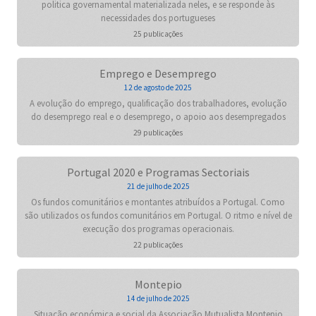
politica governamental materializada neles, e se responde às
necessidades dos portugueses
25 publicações
Emprego e Desemprego
12 de agosto de 2025
A evolução do emprego, qualificação dos trabalhadores, evolução
do desemprego real e o desemprego, o apoio aos desempregados
29 publicações
Portugal 2020 e Programas Sectoriais
21 de julho de 2025
Os fundos comunitários e montantes atribuídos a Portugal. Como
são utilizados os fundos comunitários em Portugal. O ritmo e nível de
execução dos programas operacionais.
22 publicações
Montepio
14 de julho de 2025
Situação económica e social da Associação Mutualista Montepio