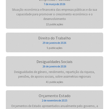
7 de março de 2026
Situação económica e financeira das empresas públicas e da sua
capacidade para promover o crescimento económico e o
desenvolvimento
22 publicações
Direito do Trabalho
29 de janeiro de 2026
5 publicações
Desigualdades Sociais
26 de janeiro de 2026
Desigualdades de género, rendimento, repartição da riqueza,
pensões, de apoios sociais, sobre assimetrias regionais
41 publicações
Orçamento Estado
2 de novembro de 2025
Orçamentos de Estado apresentados anualmente pelo governo, a