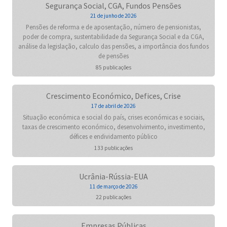
Segurança Social, CGA, Fundos Pensões
21 de junho de 2026
Pensões de reforma e de aposentação, número de pensionistas,
poder de compra, sustentabilidade da Segurança Social e da CGA,
análise da legislação, calculo das pensões, a importância dos fundos
de pensões
85 publicações
Crescimento Económico, Defices, Crise
17 de abril de 2026
Situação económica e social do país, crises económicas e sociais,
taxas de crescimento económico, desenvolvimento, investimento,
défices e endividamento público
133 publicações
Ucrânia-Rússia-EUA
11 de março de 2026
22 publicações
Empresas Públicas