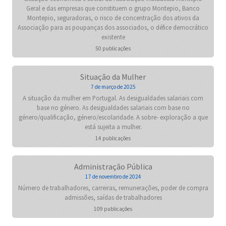
Geral e das empresas que constituem o grupo Montepio, Banco
Montepio, seguradoras, o risco de concentração dos ativos da
Associação para as poupanças dos associados, o défice democrático
existente
50 publicações
Situação da Mulher
7 de março de 2025
A situação da mulher em Portugal. As desigualdades salariais com
base no género. As desigualdades salariais com base no
género/qualificação, género/escolaridade. A sobre- exploração a que
está sujeita a mulher.
14 publicações
Administração Pública
17 de novembro de 2024
Número de trabalhadores, carreiras, remunerações, poder de compra
admissões, saídas de trabalhadores
109 publicações