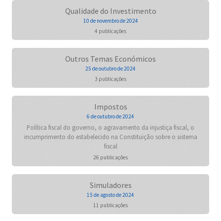
Qualidade do Investimento
10 de novembro de 2024
4 publicações
Outros Temas Económicos
25 de outubro de 2024
3 publicações
Impostos
6 de outubro de 2024
Política fiscal do governo, o agravamento da injustiça fiscal, o
incumprimento do estabelecido na Constituição sobre o sistema
fiscal
26 publicações
Simuladores
15 de agosto de 2024
11 publicações