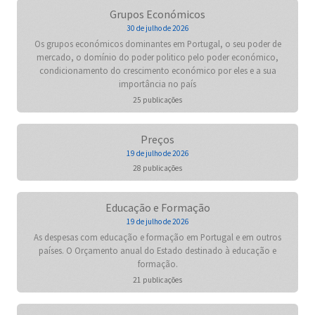
Grupos Económicos
30 de julho de 2026
Os grupos económicos dominantes em Portugal, o seu poder de
mercado, o domínio do poder politico pelo poder económico,
condicionamento do crescimento económico por eles e a sua
importância no país
25 publicações
Preços
19 de julho de 2026
28 publicações
Educação e Formação
19 de julho de 2026
As despesas com educação e formação em Portugal e em outros
países. O Orçamento anual do Estado destinado à educação e
formação.
21 publicações