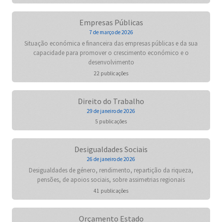
Empresas Públicas
7 de março de 2026
Situação económica e financeira das empresas públicas e da sua
capacidade para promover o crescimento económico e o
desenvolvimento
22 publicações
Direito do Trabalho
29 de janeiro de 2026
5 publicações
Desigualdades Sociais
26 de janeiro de 2026
Desigualdades de género, rendimento, repartição da riqueza,
pensões, de apoios sociais, sobre assimetrias regionais
41 publicações
Orçamento Estado