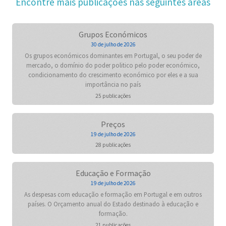
Encontre mais publicações nas seguintes áreas
Grupos Económicos
30 de julho de 2026
Os grupos económicos dominantes em Portugal, o seu poder de
mercado, o domínio do poder politico pelo poder económico,
condicionamento do crescimento económico por eles e a sua
importância no país
25 publicações
Preços
19 de julho de 2026
28 publicações
Educação e Formação
19 de julho de 2026
As despesas com educação e formação em Portugal e em outros
países. O Orçamento anual do Estado destinado à educação e
formação.
21 publicações