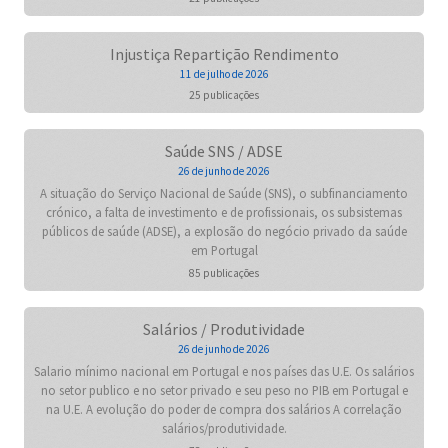
Injustiça Repartição Rendimento
11 de julho de 2026
25 publicações
Saúde SNS / ADSE
26 de junho de 2026
A situação do Serviço Nacional de Saúde (SNS), o subfinanciamento
crónico, a falta de investimento e de profissionais, os subsistemas
públicos de saúde (ADSE), a explosão do negócio privado da saúde
em Portugal
85 publicações
Salários / Produtividade
26 de junho de 2026
Salario mínimo nacional em Portugal e nos países das U.E. Os salários
no setor publico e no setor privado e seu peso no PIB em Portugal e
na U.E. A evolução do poder de compra dos salários A correlação
salários/produtividade.