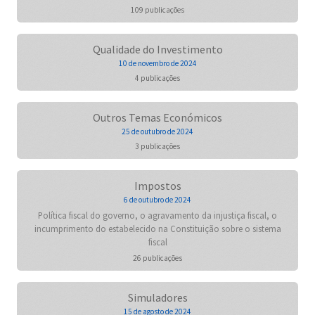
109 publicações
Qualidade do Investimento
10 de novembro de 2024
4 publicações
Outros Temas Económicos
25 de outubro de 2024
3 publicações
Impostos
6 de outubro de 2024
Política fiscal do governo, o agravamento da injustiça fiscal, o
incumprimento do estabelecido na Constituição sobre o sistema
fiscal
26 publicações
Simuladores
15 de agosto de 2024