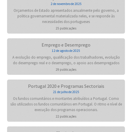
2 de novembro de 2025
Orçamentos de Estado apresentados anualmente pelo governo, a
politica governamental materializada neles, e se responde às
necessidades dos portugueses
25 publicações
Emprego e Desemprego
12 de agosto de 2025
A evolução do emprego, qualificação dos trabalhadores, evolução
do desemprego real e o desemprego, o apoio aos desempregados
29 publicações
Portugal 2020 e Programas Sectoriais
21 de julho de 2025
Os fundos comunitários e montantes atribuídos a Portugal. Como
são utilizados os fundos comunitários em Portugal. O ritmo e nível de
execução dos programas operacionais.
22 publicações