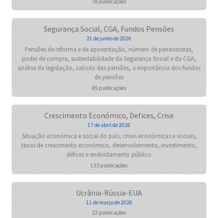
78 publicações
Segurança Social, CGA, Fundos Pensões
21 de junho de 2026
Pensões de reforma e de aposentação, número de pensionistas,
poder de compra, sustentabilidade da Segurança Social e da CGA,
análise da legislação, calculo das pensões, a importância dos fundos
de pensões
85 publicações
Crescimento Económico, Defices, Crise
17 de abril de 2026
Situação económica e social do país, crises económicas e sociais,
taxas de crescimento económico, desenvolvimento, investimento,
défices e endividamento público
133 publicações
Ucrânia-Rússia-EUA
11 de março de 2026
22 publicações