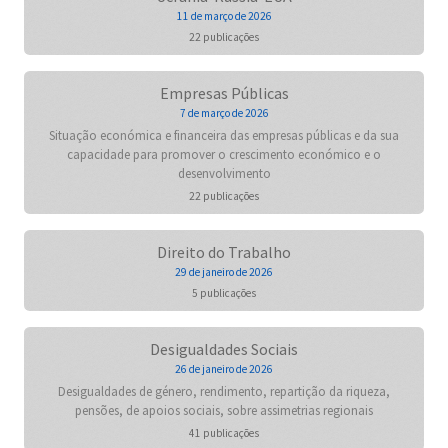
11 de março de 2026
22 publicações
Empresas Públicas
7 de março de 2026
Situação económica e financeira das empresas públicas e da sua
capacidade para promover o crescimento económico e o
desenvolvimento
22 publicações
Direito do Trabalho
29 de janeiro de 2026
5 publicações
Desigualdades Sociais
26 de janeiro de 2026
Desigualdades de género, rendimento, repartição da riqueza,
pensões, de apoios sociais, sobre assimetrias regionais
41 publicações