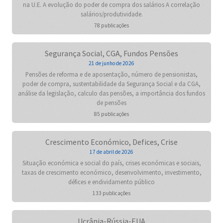
na U.E. A evolução do poder de compra dos salários A correlação
salários/produtividade.
78 publicações
Segurança Social, CGA, Fundos Pensões
21 de junho de 2026
Pensões de reforma e de aposentação, número de pensionistas,
poder de compra, sustentabilidade da Segurança Social e da CGA,
análise da legislação, calculo das pensões, a importância dos fundos
de pensões
85 publicações
Crescimento Económico, Defices, Crise
17 de abril de 2026
Situação económica e social do país, crises económicas e sociais,
taxas de crescimento económico, desenvolvimento, investimento,
défices e endividamento público
133 publicações
Ucrânia-Rússia-EUA