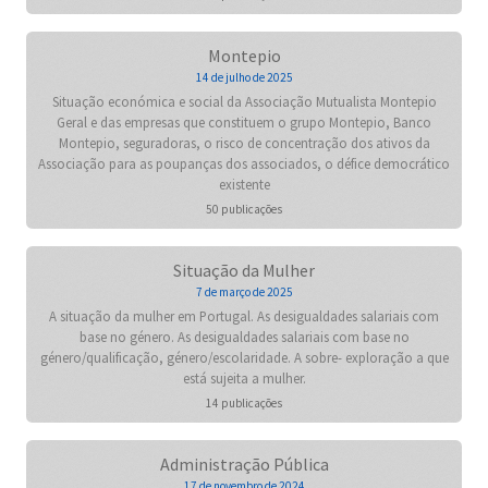
Montepio
14 de julho de 2025
Situação económica e social da Associação Mutualista Montepio
Geral e das empresas que constituem o grupo Montepio, Banco
Montepio, seguradoras, o risco de concentração dos ativos da
Associação para as poupanças dos associados, o défice democrático
existente
50 publicações
Situação da Mulher
7 de março de 2025
A situação da mulher em Portugal. As desigualdades salariais com
base no género. As desigualdades salariais com base no
género/qualificação, género/escolaridade. A sobre- exploração a que
está sujeita a mulher.
14 publicações
Administração Pública
17 de novembro de 2024