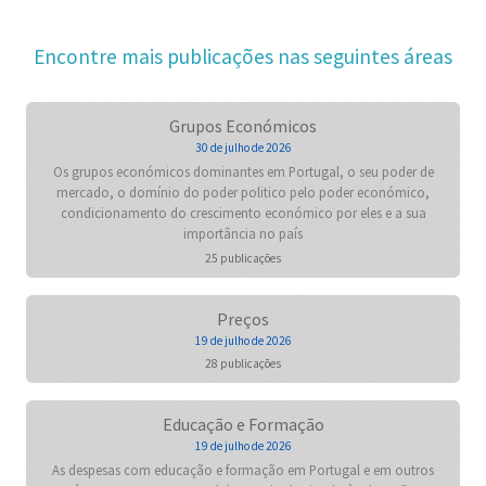
Encontre mais publicações nas seguintes áreas
Grupos Económicos
30 de julho de 2026
Os grupos económicos dominantes em Portugal, o seu poder de
mercado, o domínio do poder politico pelo poder económico,
condicionamento do crescimento económico por eles e a sua
importância no país
25 publicações
Preços
19 de julho de 2026
28 publicações
Educação e Formação
19 de julho de 2026
As despesas com educação e formação em Portugal e em outros