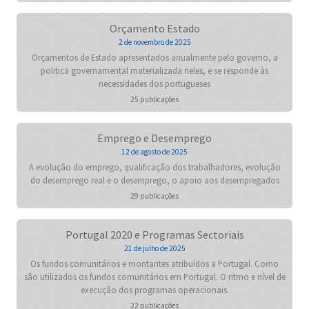
Orçamento Estado
2 de novembro de 2025
Orçamentos de Estado apresentados anualmente pelo governo, a
politica governamental materializada neles, e se responde às
necessidades dos portugueses
25 publicações
Emprego e Desemprego
12 de agosto de 2025
A evolução do emprego, qualificação dos trabalhadores, evolução
do desemprego real e o desemprego, o apoio aos desempregados
29 publicações
Portugal 2020 e Programas Sectoriais
21 de julho de 2025
Os fundos comunitários e montantes atribuídos a Portugal. Como
são utilizados os fundos comunitários em Portugal. O ritmo e nível de
execução dos programas operacionais.
22 publicações