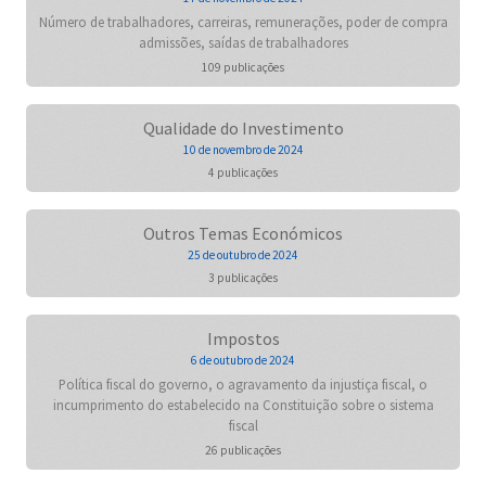
Número de trabalhadores, carreiras, remunerações, poder de compra
admissões, saídas de trabalhadores
109 publicações
Qualidade do Investimento
10 de novembro de 2024
4 publicações
Outros Temas Económicos
25 de outubro de 2024
3 publicações
Impostos
6 de outubro de 2024
Política fiscal do governo, o agravamento da injustiça fiscal, o
incumprimento do estabelecido na Constituição sobre o sistema
fiscal
26 publicações