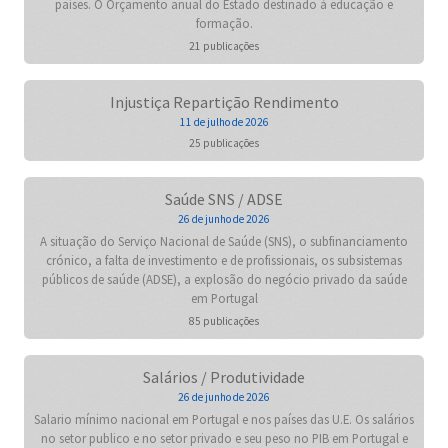
países. O Orçamento anual do Estado destinado à educação e
formação.
21 publicações
Injustiça Repartição Rendimento
11 de julho de 2026
25 publicações
Saúde SNS / ADSE
26 de junho de 2026
A situação do Serviço Nacional de Saúde (SNS), o subfinanciamento
crónico, a falta de investimento e de profissionais, os subsistemas
públicos de saúde (ADSE), a explosão do negócio privado da saúde
em Portugal
85 publicações
Salários / Produtividade
26 de junho de 2026
Salario mínimo nacional em Portugal e nos países das U.E. Os salários
no setor publico e no setor privado e seu peso no PIB em Portugal e