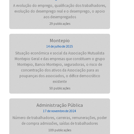
A evolução do emprego, qualificação dos trabalhadores,
evolução do desemprego real e o desemprego, o apoio
aos desempregados
29 publicações
Montepio
14 de julho de 2025
Situação económica e social da Associação Mutualista
Montepio Geral e das empresas que constituem o grupo
Montepio, Banco Montepio, seguradoras, o risco de
concentração dos ativos da Associação para as
poupanças dos associados, o défice democrático
existente
50 publicações
Administração Pública
17 de novembro de 2024
Número de trabalhadores, carreiras, remunerações, poder
de compra admissões, saídas de trabalhadores
109 publicações