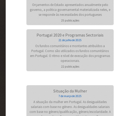
Orçamentos de Estado apresentados anualmente pelo
governo, a politica governamental materializada neles, e
se responde às necessidades dos portugueses
25 publicações
Portugal 2020 e Programas Sectoriais
21 de julho de 2025
Os fundos comunitários e montantes atribuídos a
Portugal. Como são utilizados os fundos comunitários
em Portugal. O ritmo e nível de execução dos programas
operacionais.
22 publicações
Situação da Mulher
7 de março de 2025
A situação da mulher em Portugal. As desigualdades
salariais com base no género. As desigualdades salariais
com base no género/qualificação, género/escolaridade. A