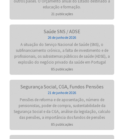
outros países. O Orçamento anual do Estado destinado à
educação e formação.
21 publicações
Saúde SNS / ADSE
26 de junho de 2026
A situação do Serviço Nacional de Saúde (SNS), o
subfinanciamento crónico, a falta de investimento e de
profissionais, os subsistemas públicos de saúde (ADSE), a
explosão do negócio privado da saúde em Portugal
85 publicações
Segurança Social, CGA, Fundos Pensões
21 de junho de 2026
Pensões de reforma e de aposentação, número de
pensionistas, poder de compra, sustentabilidade da
Segurança Social e da CGA, análise da legislação, calculo
das pensões, a importância dos fundos de pensões
85 publicações