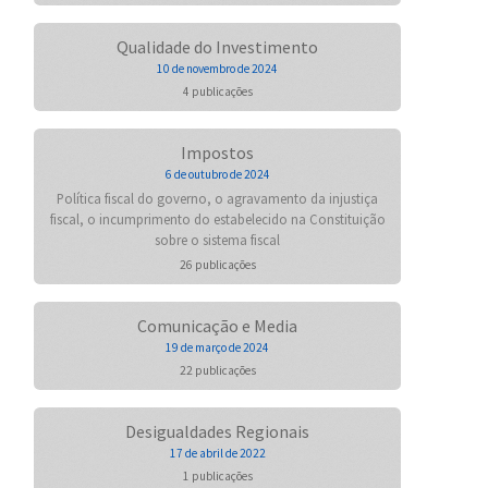
Qualidade do Investimento
10 de novembro de 2024
4 publicações
Impostos
6 de outubro de 2024
Política fiscal do governo, o agravamento da injustiça
fiscal, o incumprimento do estabelecido na Constituição
sobre o sistema fiscal
26 publicações
Comunicação e Media
19 de março de 2024
22 publicações
Desigualdades Regionais
17 de abril de 2022
1 publicações