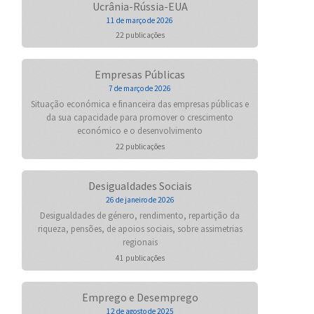
Ucrânia-Rússia-EUA
11 de março de 2026
22 publicações
Empresas Públicas
7 de março de 2026
Situação económica e financeira das empresas públicas e
da sua capacidade para promover o crescimento
económico e o desenvolvimento
22 publicações
Desigualdades Sociais
26 de janeiro de 2026
Desigualdades de género, rendimento, repartição da
riqueza, pensões, de apoios sociais, sobre assimetrias
regionais
41 publicações
Emprego e Desemprego
12 de agosto de 2025