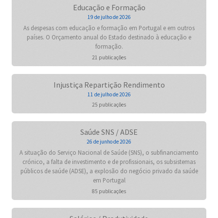
Educação e Formação
19 de julho de 2026
As despesas com educação e formação em Portugal e em outros
países. O Orçamento anual do Estado destinado à educação e
formação.
21 publicações
Injustiça Repartição Rendimento
11 de julho de 2026
25 publicações
Saúde SNS / ADSE
26 de junho de 2026
A situação do Serviço Nacional de Saúde (SNS), o subfinanciamento
crónico, a falta de investimento e de profissionais, os subsistemas
públicos de saúde (ADSE), a explosão do negócio privado da saúde
em Portugal
85 publicações