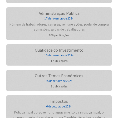
Administração Pública
17 de novembro de 2024
Número de trabalhadores, carreiras, remunerações, poder de compra
admissões, saídas de trabalhadores
109 publicações
Qualidade do Investimento
10 de novembro de 2024
4 publicações
Outros Temas Económicos
25 de outubro de 2024
3 publicações
Impostos
6 de outubro de 2024
Política fiscal do governo, o agravamento da injustiça fiscal, o
incumprimento do estabelecido na Constituição sobre o sistema