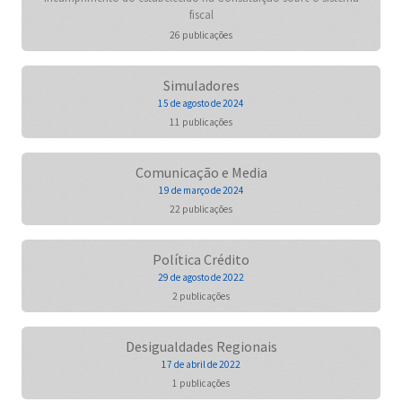
fiscal
26 publicações
Simuladores
15 de agosto de 2024
11 publicações
Comunicação e Media
19 de março de 2024
22 publicações
Política Crédito
29 de agosto de 2022
2 publicações
Desigualdades Regionais
17 de abril de 2022
1 publicações