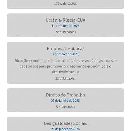
133 publicações
Ucrânia-Rússia-EUA
11 de março de 2026
22 publicações
Empresas Públicas
7 de março de 2026
Situação económica e financeira das empresas públicas e da sua
capacidade para promover o crescimento económico e o
desenvolvimento
22 publicações
Direito do Trabalho
29 de janeiro de 2026
5 publicações
Desigualdades Sociais
26 de janeiro de 2026