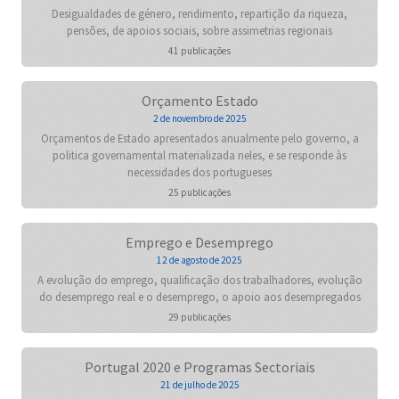
Desigualdades de género, rendimento, repartição da riqueza,
pensões, de apoios sociais, sobre assimetrias regionais
41 publicações
Orçamento Estado
2 de novembro de 2025
Orçamentos de Estado apresentados anualmente pelo governo, a
politica governamental materializada neles, e se responde às
necessidades dos portugueses
25 publicações
Emprego e Desemprego
12 de agosto de 2025
A evolução do emprego, qualificação dos trabalhadores, evolução
do desemprego real e o desemprego, o apoio aos desempregados
29 publicações
Portugal 2020 e Programas Sectoriais
21 de julho de 2025