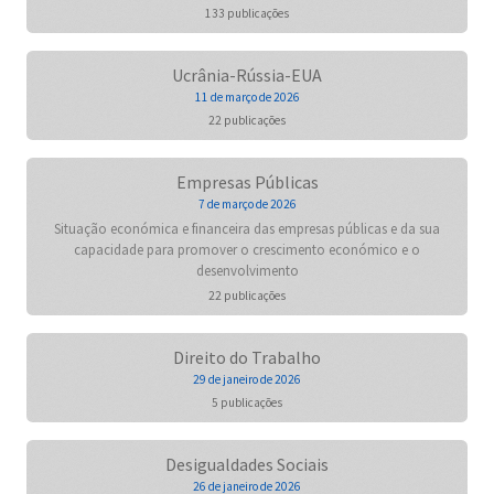
133 publicações
Ucrânia-Rússia-EUA
11 de março de 2026
22 publicações
Empresas Públicas
7 de março de 2026
Situação económica e financeira das empresas públicas e da sua
capacidade para promover o crescimento económico e o
desenvolvimento
22 publicações
Direito do Trabalho
29 de janeiro de 2026
5 publicações
Desigualdades Sociais
26 de janeiro de 2026