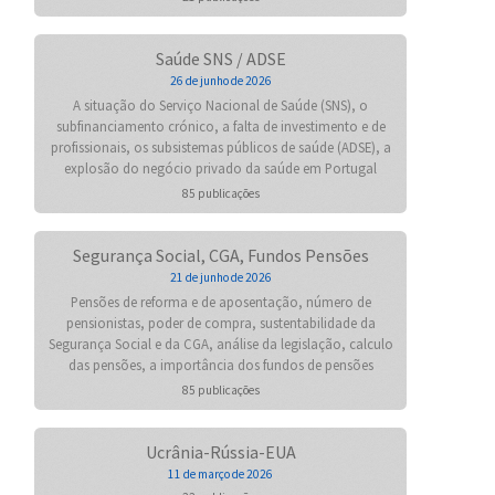
Saúde SNS / ADSE
26 de junho de 2026
A situação do Serviço Nacional de Saúde (SNS), o
subfinanciamento crónico, a falta de investimento e de
profissionais, os subsistemas públicos de saúde (ADSE), a
explosão do negócio privado da saúde em Portugal
85 publicações
Segurança Social, CGA, Fundos Pensões
21 de junho de 2026
Pensões de reforma e de aposentação, número de
pensionistas, poder de compra, sustentabilidade da
Segurança Social e da CGA, análise da legislação, calculo
das pensões, a importância dos fundos de pensões
85 publicações
Ucrânia-Rússia-EUA
11 de março de 2026