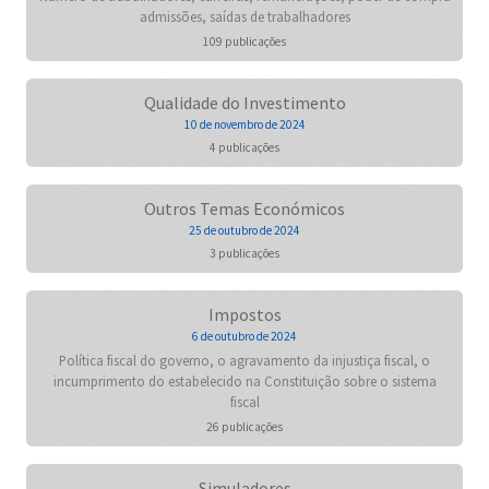
admissões, saídas de trabalhadores
109 publicações
Qualidade do Investimento
10 de novembro de 2024
4 publicações
Outros Temas Económicos
25 de outubro de 2024
3 publicações
Impostos
6 de outubro de 2024
Política fiscal do governo, o agravamento da injustiça fiscal, o
incumprimento do estabelecido na Constituição sobre o sistema
fiscal
26 publicações
Simuladores