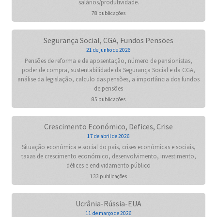
salários/produtividade.
78 publicações
Segurança Social, CGA, Fundos Pensões
21 de junho de 2026
Pensões de reforma e de aposentação, número de pensionistas,
poder de compra, sustentabilidade da Segurança Social e da CGA,
análise da legislação, calculo das pensões, a importância dos fundos
de pensões
85 publicações
Crescimento Económico, Defices, Crise
17 de abril de 2026
Situação económica e social do país, crises económicas e sociais,
taxas de crescimento económico, desenvolvimento, investimento,
défices e endividamento público
133 publicações
Ucrânia-Rússia-EUA
11 de março de 2026