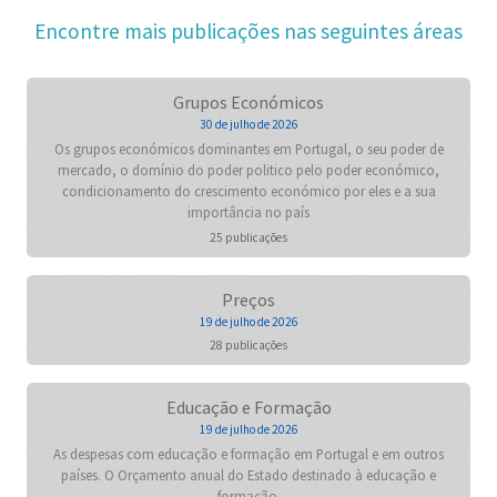
Encontre mais publicações nas seguintes áreas
Grupos Económicos
30 de julho de 2026
Os grupos económicos dominantes em Portugal, o seu poder de
mercado, o domínio do poder politico pelo poder económico,
condicionamento do crescimento económico por eles e a sua
importância no país
25 publicações
Preços
19 de julho de 2026
28 publicações
Educação e Formação
19 de julho de 2026
As despesas com educação e formação em Portugal e em outros
países. O Orçamento anual do Estado destinado à educação e
formação.