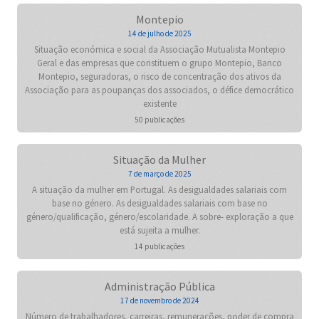
Montepio
14 de julho de 2025
Situação económica e social da Associação Mutualista Montepio
Geral e das empresas que constituem o grupo Montepio, Banco
Montepio, seguradoras, o risco de concentração dos ativos da
Associação para as poupanças dos associados, o défice democrático
existente
50 publicações
Situação da Mulher
7 de março de 2025
A situação da mulher em Portugal. As desigualdades salariais com
base no género. As desigualdades salariais com base no
género/qualificação, género/escolaridade. A sobre- exploração a que
está sujeita a mulher.
14 publicações
Administração Pública
17 de novembro de 2024
Número de trabalhadores, carreiras, remunerações, poder de compra