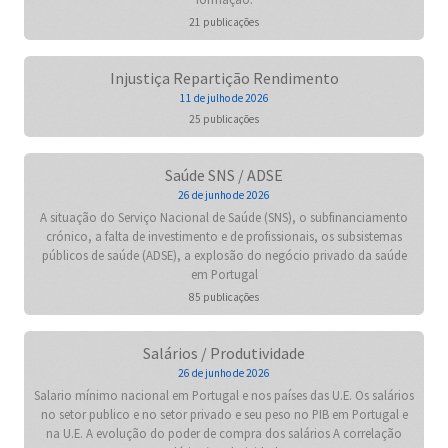
21 publicações
Injustiça Repartição Rendimento
11 de julho de 2026
25 publicações
Saúde SNS / ADSE
26 de junho de 2026
A situação do Serviço Nacional de Saúde (SNS), o subfinanciamento
crónico, a falta de investimento e de profissionais, os subsistemas
públicos de saúde (ADSE), a explosão do negócio privado da saúde
em Portugal
85 publicações
Salários / Produtividade
26 de junho de 2026
Salario mínimo nacional em Portugal e nos países das U.E. Os salários
no setor publico e no setor privado e seu peso no PIB em Portugal e
na U.E. A evolução do poder de compra dos salários A correlação