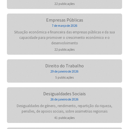
22 publicações
Empresas Públicas
7 de março de 2026
Situação económica e financeira das empresas públicas e da sua
capacidade para promover o crescimento económico e o
desenvolvimento
22 publicações
Direito do Trabalho
29 de janeiro de 2026
5 publicações
Desigualdades Sociais
26 de janeiro de 2026
Desigualdades de género, rendimento, repartição da riqueza,
pensões, de apoios sociais, sobre assimetrias regionais
41 publicações