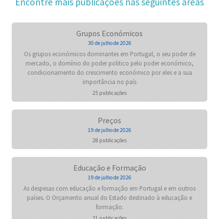
Encontre mais publicações nas seguintes áreas
Grupos Económicos
30 de julho de 2026
Os grupos económicos dominantes em Portugal, o seu poder de
mercado, o domínio do poder politico pelo poder económico,
condicionamento do crescimento económico por eles e a sua
importância no país
25 publicações
Preços
19 de julho de 2026
28 publicações
Educação e Formação
19 de julho de 2026
As despesas com educação e formação em Portugal e em outros
países. O Orçamento anual do Estado destinado à educação e
formação.
21 publicações