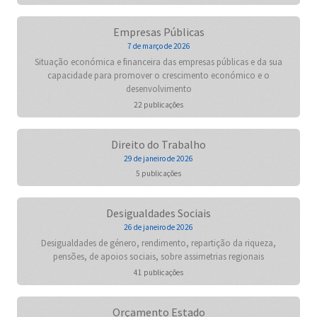
Empresas Públicas
7 de março de 2026
Situação económica e financeira das empresas públicas e da sua
capacidade para promover o crescimento económico e o
desenvolvimento
22 publicações
Direito do Trabalho
29 de janeiro de 2026
5 publicações
Desigualdades Sociais
26 de janeiro de 2026
Desigualdades de género, rendimento, repartição da riqueza,
pensões, de apoios sociais, sobre assimetrias regionais
41 publicações
Orçamento Estado