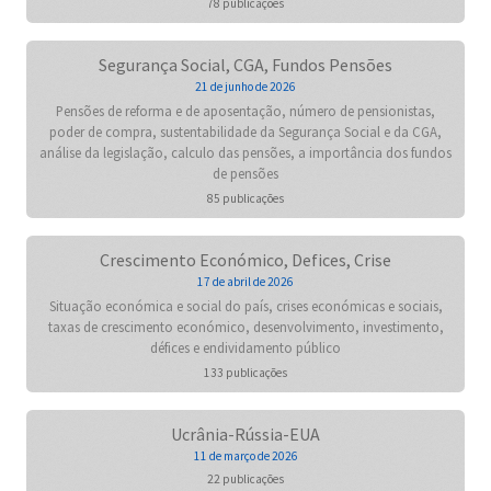
78 publicações
Segurança Social, CGA, Fundos Pensões
21 de junho de 2026
Pensões de reforma e de aposentação, número de pensionistas,
poder de compra, sustentabilidade da Segurança Social e da CGA,
análise da legislação, calculo das pensões, a importância dos fundos
de pensões
85 publicações
Crescimento Económico, Defices, Crise
17 de abril de 2026
Situação económica e social do país, crises económicas e sociais,
taxas de crescimento económico, desenvolvimento, investimento,
défices e endividamento público
133 publicações
Ucrânia-Rússia-EUA
11 de março de 2026
22 publicações