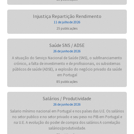
Injustiça Repartição Rendimento
11 de julho de 2026
25 publicações
Saúde SNS / ADSE
26 de junho de 2026
A situação do Serviço Nacional de Saúde (SNS), o subfinanciamento
crónico, a falta de investimento e de profissionais, os subsistemas
públicos de saúde (ADSE), a explosão do negócio privado da saúde
em Portugal
85 publicações
Salários / Produtividade
26 de junho de 2026
Salario mínimo nacional em Portugal e nos países das U.E. Os salários
no setor publico e no setor privado e seu peso no PIB em Portugal e
na U.E. A evolução do poder de compra dos salários A correlação
salários/produtividade.