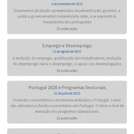
2 de novembro de 2025
Orçamentos de Estado apresentados anualmente pelo governo, a
politica governamental materializada neles, e se responde às
necessidades dos portugueses
25 publicações
Emprego e Desemprego
12 de agosto de 2025
A evolução do emprego, qualificação dos trabalhadores, evolução
do desemprego real e o desemprego, o apoio aos desempregados
29 publicações
Portugal 2020 e Programas Sectoriais
21 de julho de 2025
Os fundos comunitários e montantes atribuídos a Portugal. Como
são utilizados os fundos comunitários em Portugal. O ritmo e nível de
execução dos programas operacionais.
22 publicações