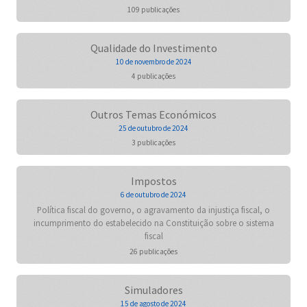
109 publicações
Qualidade do Investimento
10 de novembro de 2024
4 publicações
Outros Temas Económicos
25 de outubro de 2024
3 publicações
Impostos
6 de outubro de 2024
Política fiscal do governo, o agravamento da injustiça fiscal, o
incumprimento do estabelecido na Constituição sobre o sistema
fiscal
26 publicações
Simuladores
15 de agosto de 2024