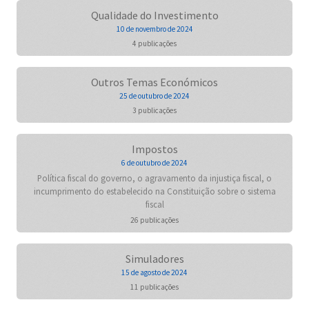
Qualidade do Investimento
10 de novembro de 2024
4 publicações
Outros Temas Económicos
25 de outubro de 2024
3 publicações
Impostos
6 de outubro de 2024
Política fiscal do governo, o agravamento da injustiça fiscal, o
incumprimento do estabelecido na Constituição sobre o sistema
fiscal
26 publicações
Simuladores
15 de agosto de 2024
11 publicações