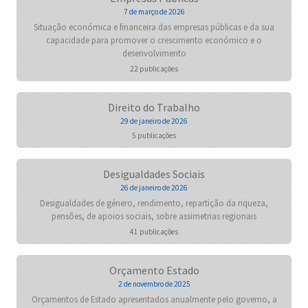
7 de março de 2026
Situação económica e financeira das empresas públicas e da sua
capacidade para promover o crescimento económico e o
desenvolvimento
22 publicações
Direito do Trabalho
29 de janeiro de 2026
5 publicações
Desigualdades Sociais
26 de janeiro de 2026
Desigualdades de género, rendimento, repartição da riqueza,
pensões, de apoios sociais, sobre assimetrias regionais
41 publicações
Orçamento Estado
2 de novembro de 2025
Orçamentos de Estado apresentados anualmente pelo governo, a