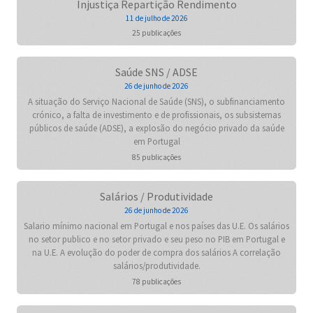
Injustiça Repartição Rendimento
11 de julho de 2026
25 publicações
Saúde SNS / ADSE
26 de junho de 2026
A situação do Serviço Nacional de Saúde (SNS), o subfinanciamento
crónico, a falta de investimento e de profissionais, os subsistemas
públicos de saúde (ADSE), a explosão do negócio privado da saúde
em Portugal
85 publicações
Salários / Produtividade
26 de junho de 2026
Salario mínimo nacional em Portugal e nos países das U.E. Os salários
no setor publico e no setor privado e seu peso no PIB em Portugal e
na U.E. A evolução do poder de compra dos salários A correlação
salários/produtividade.
78 publicações