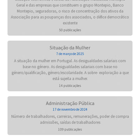
Geral e das empresas que constituem o grupo Montepio, Banco
Montepio, seguradoras, o risco de concentração dos ativos da
Associação para as poupanças dos associados, o défice democrático
existente
50 publicações
Situação da Mulher
7 de março de 2025
A situação da mulher em Portugal. As desigualdades salariais com
base no género. As desigualdades salariais com base no
género/qualificação, género/escolaridade. A sobre- exploração a que
está sujeita a mulher.
14 publicações
Administração Pública
17 de novembro de 2024
Número de trabalhadores, carreiras, remunerações, poder de compra
admissões, saídas de trabalhadores
109 publicações