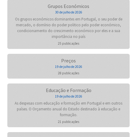
Grupos Económicos
30 de julho de 2026
Os grupos económicos dominantes em Portugal, o seu poder de
mercado, o domínio do poder politico pelo poder económico,
condicionamento do crescimento económico por eles e a sua
importância no país
25 publicações
Preços
19 de julho de 2026
28 publicações
Educação e Formação
19 de julho de 2026
As despesas com educação e formação em Portugal e em outros
países. O Orçamento anual do Estado destinado à educação e
formação.
21 publicações