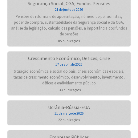
Segurança Social, CGA, Fundos Pensões
21 de junho de 2026
Pensões de reforma e de aposentação, número de pensionistas,
poder de compra, sustentabilidade da Segurança Social e da CGA,
análise da legislação, calculo das pensões, a importância dos fundos
de pensões
85 publicações
Crescimento Económico, Defices, Crise
17 de abril de 2026
Situação económica e social do país, crises económicas e sociais,
taxas de crescimento económico, desenvolvimento, investimento,
défices e endividamento público
133 publicações
Ucrânia-Rússia-EUA
11 de março de 2026
22 publicações
Empresas Públicas