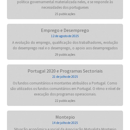
politica governamental materializada neles, e se responde às
necessidades dos portugueses
25 publicações
Emprego e Desemprego
12 de agosto de 2025
A evolução do emprego, qualificação dos trabalhadores, evolução
do desemprego real e o desemprego, o apoio aos desempregados
29 publicações
Portugal 2020 e Programas Sectoriais
21 de julho de 2025
Os fundos comunitários e montantes atribuídos a Portugal. Como
são utilizados os fundos comunitários em Portugal. O ritmo e nível de
execução dos programas operacionais.
22 publicações
Montepio
14 de julho de 2025
Situação económica e social da Associação Mutualista Montepio