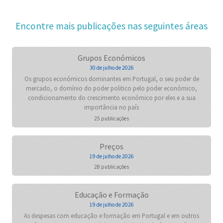
Encontre mais publicações nas seguintes áreas
Grupos Económicos
30 de julho de 2026
Os grupos económicos dominantes em Portugal, o seu poder de
mercado, o domínio do poder politico pelo poder económico,
condicionamento do crescimento económico por eles e a sua
importância no país
25 publicações
Preços
19 de julho de 2026
28 publicações
Educação e Formação
19 de julho de 2026
As despesas com educação e formação em Portugal e em outros