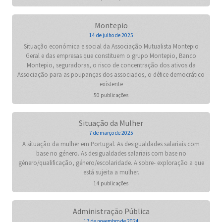
Montepio
14 de julho de 2025
Situação económica e social da Associação Mutualista Montepio
Geral e das empresas que constituem o grupo Montepio, Banco
Montepio, seguradoras, o risco de concentração dos ativos da
Associação para as poupanças dos associados, o défice democrático
existente
50 publicações
Situação da Mulher
7 de março de 2025
A situação da mulher em Portugal. As desigualdades salariais com
base no género. As desigualdades salariais com base no
género/qualificação, género/escolaridade. A sobre- exploração a que
está sujeita a mulher.
14 publicações
Administração Pública
17 de novembro de 2024