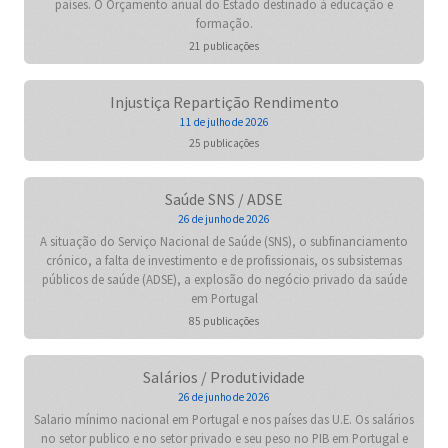
países. O Orçamento anual do Estado destinado à educação e
formação.
21 publicações
Injustiça Repartição Rendimento
11 de julho de 2026
25 publicações
Saúde SNS / ADSE
26 de junho de 2026
A situação do Serviço Nacional de Saúde (SNS), o subfinanciamento
crónico, a falta de investimento e de profissionais, os subsistemas
públicos de saúde (ADSE), a explosão do negócio privado da saúde
em Portugal
85 publicações
Salários / Produtividade
26 de junho de 2026
Salario mínimo nacional em Portugal e nos países das U.E. Os salários
no setor publico e no setor privado e seu peso no PIB em Portugal e