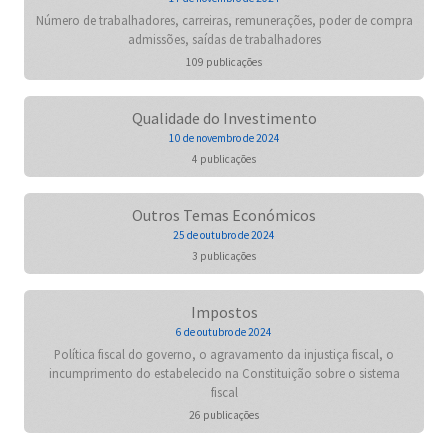
Número de trabalhadores, carreiras, remunerações, poder de compra
admissões, saídas de trabalhadores
109 publicações
Qualidade do Investimento
10 de novembro de 2024
4 publicações
Outros Temas Económicos
25 de outubro de 2024
3 publicações
Impostos
6 de outubro de 2024
Política fiscal do governo, o agravamento da injustiça fiscal, o
incumprimento do estabelecido na Constituição sobre o sistema
fiscal
26 publicações