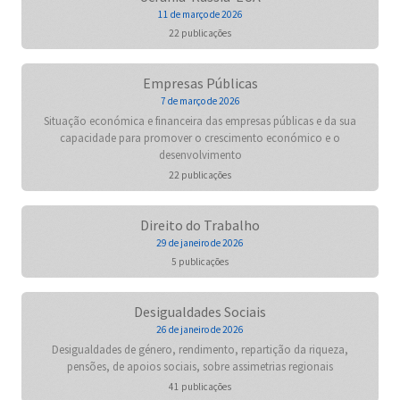
11 de março de 2026
22 publicações
Empresas Públicas
7 de março de 2026
Situação económica e financeira das empresas públicas e da sua
capacidade para promover o crescimento económico e o
desenvolvimento
22 publicações
Direito do Trabalho
29 de janeiro de 2026
5 publicações
Desigualdades Sociais
26 de janeiro de 2026
Desigualdades de género, rendimento, repartição da riqueza,
pensões, de apoios sociais, sobre assimetrias regionais
41 publicações