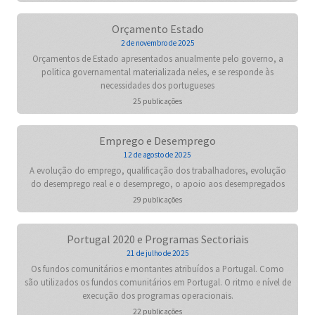
Orçamento Estado
2 de novembro de 2025
Orçamentos de Estado apresentados anualmente pelo governo, a
politica governamental materializada neles, e se responde às
necessidades dos portugueses
25 publicações
Emprego e Desemprego
12 de agosto de 2025
A evolução do emprego, qualificação dos trabalhadores, evolução
do desemprego real e o desemprego, o apoio aos desempregados
29 publicações
Portugal 2020 e Programas Sectoriais
21 de julho de 2025
Os fundos comunitários e montantes atribuídos a Portugal. Como
são utilizados os fundos comunitários em Portugal. O ritmo e nível de
execução dos programas operacionais.
22 publicações