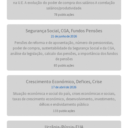
na U.E. A evolução do poder de compra dos salários A correlação
salários/produtividade.
78 publicações
Segurança Social, CGA, Fundos Pensões
21 de junho de 2026
Pensões de reforma e de aposentação, número de pensionistas,
poder de compra, sustentabilidade da Segurança Social e da CGA,
análise da legislação, calculo das pensões, a importância dos fundos
de pensões
85 publicações
Crescimento Económico, Defices, Crise
17 de abril de 2026
Situação económica e social do país, crises económicas e sociais,
taxas de crescimento económico, desenvolvimento, investimento,
défices e endividamento público
133 publicações
Ucrânia-Rússia-EUA