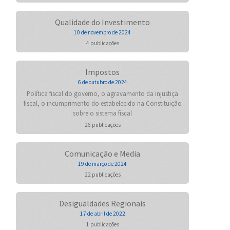
Qualidade do Investimento
10 de novembro de 2024
4 publicações
Impostos
6 de outubro de 2024
Política fiscal do governo, o agravamento da injustiça
fiscal, o incumprimento do estabelecido na Constituição
sobre o sistema fiscal
26 publicações
Comunicação e Media
19 de março de 2024
22 publicações
Desigualdades Regionais
17 de abril de 2022
1 publicações