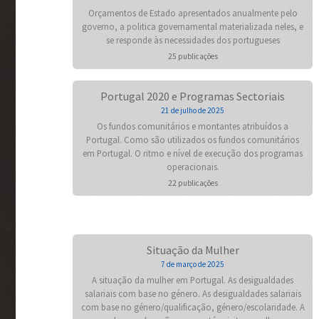
Orçamentos de Estado apresentados anualmente pelo
governo, a politica governamental materializada neles, e
se responde às necessidades dos portugueses
25 publicações
Portugal 2020 e Programas Sectoriais
21 de julho de 2025
Os fundos comunitários e montantes atribuídos a
Portugal. Como são utilizados os fundos comunitários
em Portugal. O ritmo e nível de execução dos programas
operacionais.
22 publicações
Situação da Mulher
7 de março de 2025
A situação da mulher em Portugal. As desigualdades
salariais com base no género. As desigualdades salariais
com base no género/qualificação, género/escolaridade. A