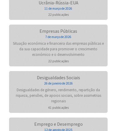
Ucrânia-Rússia-EUA
11 de março de 2026
22 publicações
Empresas Públicas
7 de março de 2026
Situação económica e financeira das empresas públicas e
da sua capacidade para promover o crescimento
económico e o desenvolvimento
22 publicações
Desigualdades Sociais
26 de janeiro de 2026
Desigualdades de género, rendimento, repartição da
riqueza, pensões, de apoios sociais, sobre assimetrias
regionais
41 publicações
Emprego e Desemprego
12 de agosto de 2025