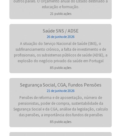
outros países. O Orçamento anual do Estado destinado à
educação e formação.
21 publicações
Saúde SNS / ADSE
26 de junho de 2026
A situação do Serviço Nacional de Saúde (SNS), o
subfinanciamento crónico, a falta de investimento e de
profissionais, os subsistemas públicos de saúde (ADSE), a
explosão do negócio privado da saúde em Portugal
85 publicações
Segurança Social, CGA, Fundos Pensões
21 de junho de 2026
Pensões de reforma e de aposentação, número de
pensionistas, poder de compra, sustentabilidade da
Segurança Social e da CGA, análise da legislação, calculo
das pensões, a importância dos fundos de pensões
85 publicações