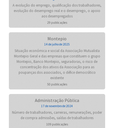
A evolução do emprego, qualificação dos trabalhadores,
evolução do desemprego real e o desemprego, o apoio
aos desempregados
29 publicações
Montepio
14 de julho de 2025
Situação económica e social da Associação Mutualista
Montepio Geral e das empresas que constituem o grupo
Montepio, Banco Montepio, seguradoras, o risco de
concentração dos ativos da Associação para as
poupanças dos associados, o défice democrático
existente
50 publicações
Administração Pública
17 de novembro de 2024
Número de trabalhadores, carreiras, remunerações, poder
de compra admissões, saídas de trabalhadores
109 publicações