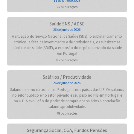
11 de julho de 2026
25 publicações
Saúde SNS / ADSE
26 de junho de 2026
A situação do Serviço Nacional de Saúde (SNS), o subfinanciamento
crónico, a falta de investimento e de profissionais, os subsistemas
públicos de saúde (ADSE), a explosão do negócio privado da saúde
em Portugal
85 publicações
Salários / Produtividade
26 de junho de 2026
Salario mínimo nacional em Portugal e nos países das U.E. Os salários
no setor publico e no setor privado e seu peso no PIB em Portugal e
na U.E. A evolução do poder de compra dos salários A correlação
salários/produtividade.
78 publicações
Segurança Social, CGA, Fundos Pensões