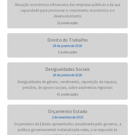
Situação económica e financeira das empresas públicas e da sua
capacidade para promover o crescimento económico e o
desenvolvimento
22 publicações
Direito do Trabalho
29 de janeiro de 2026
5 publicações
Desigualdades Sociais
26 de janeiro de 2026
Desigualdades de género, rendimento, repartição da riqueza,
pensões, de apoios sociais, sobre assimetrias regionais
41 publicações
Orçamento Estado
2 de novembro de 2025
Orçamentos de Estado apresentados anualmente pelo governo, a
politica governamental materializada neles, e se responde às