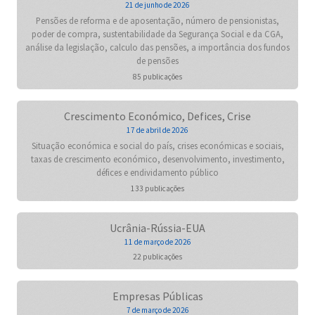
21 de junho de 2026
Pensões de reforma e de aposentação, número de pensionistas,
poder de compra, sustentabilidade da Segurança Social e da CGA,
análise da legislação, calculo das pensões, a importância dos fundos
de pensões
85 publicações
Crescimento Económico, Defices, Crise
17 de abril de 2026
Situação económica e social do país, crises económicas e sociais,
taxas de crescimento económico, desenvolvimento, investimento,
défices e endividamento público
133 publicações
Ucrânia-Rússia-EUA
11 de março de 2026
22 publicações
Empresas Públicas
7 de março de 2026