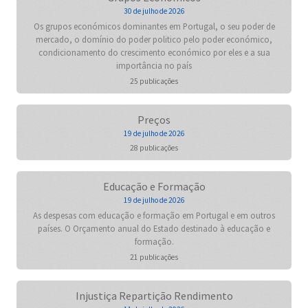
30 de julho de 2026
Os grupos económicos dominantes em Portugal, o seu poder de
mercado, o domínio do poder politico pelo poder económico,
condicionamento do crescimento económico por eles e a sua
importância no país
25 publicações
Preços
19 de julho de 2026
28 publicações
Educação e Formação
19 de julho de 2026
As despesas com educação e formação em Portugal e em outros
países. O Orçamento anual do Estado destinado à educação e
formação.
21 publicações
Injustiça Repartição Rendimento