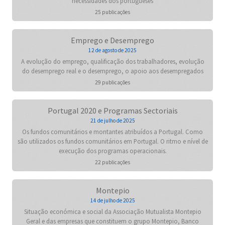
necessidades dos portugueses
25 publicações
Emprego e Desemprego
12 de agosto de 2025
A evolução do emprego, qualificação dos trabalhadores, evolução
do desemprego real e o desemprego, o apoio aos desempregados
29 publicações
Portugal 2020 e Programas Sectoriais
21 de julho de 2025
Os fundos comunitários e montantes atribuídos a Portugal. Como
são utilizados os fundos comunitários em Portugal. O ritmo e nível de
execução dos programas operacionais.
22 publicações
Montepio
14 de julho de 2025
Situação económica e social da Associação Mutualista Montepio
Geral e das empresas que constituem o grupo Montepio, Banco