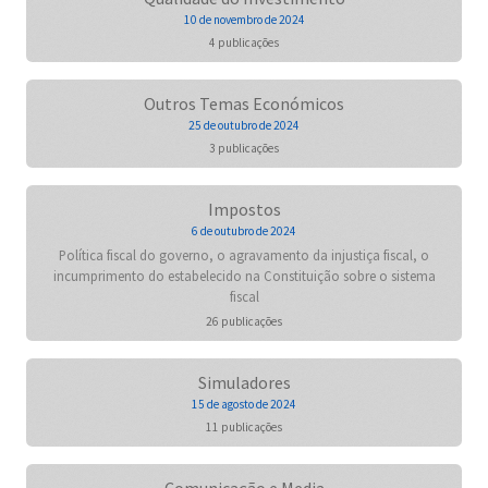
10 de novembro de 2024
4 publicações
Outros Temas Económicos
25 de outubro de 2024
3 publicações
Impostos
6 de outubro de 2024
Política fiscal do governo, o agravamento da injustiça fiscal, o
incumprimento do estabelecido na Constituição sobre o sistema
fiscal
26 publicações
Simuladores
15 de agosto de 2024
11 publicações