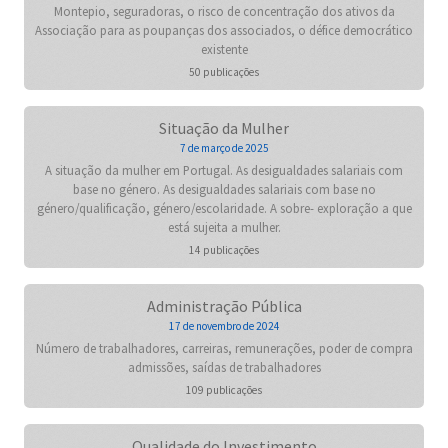
Montepio, seguradoras, o risco de concentração dos ativos da
Associação para as poupanças dos associados, o défice democrático
existente
50 publicações
Situação da Mulher
7 de março de 2025
A situação da mulher em Portugal. As desigualdades salariais com
base no género. As desigualdades salariais com base no
género/qualificação, género/escolaridade. A sobre- exploração a que
está sujeita a mulher.
14 publicações
Administração Pública
17 de novembro de 2024
Número de trabalhadores, carreiras, remunerações, poder de compra
admissões, saídas de trabalhadores
109 publicações
Qualidade do Investimento